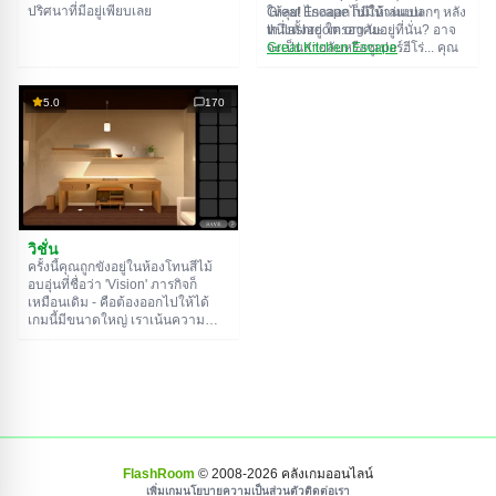
ปริศนาที่มีอยู่เพียบเลย
ให้ลุย! ไกลออกไปมีบ้านแปลกๆ หลัง
Great Escape ก็มีให้เล่นบน
หนึ่งตั้งอยู่ ใครอาศัยอยู่ที่นั่น? อาจ
th.flashroom.org นะ:
จะเป็นสายลับหรือซูเปอร์ฮีโร่... คุณ
Great Kitchen Escape
ตัดสินใจไปหาคำตอบ แต่ใครจะรู้ล่ะ
The Great Bathroom Escape
ว่าบ้านหลังนี้มีผีสิงที่คอยล็อคประตู
Great Livingroom Escape
ขังคุณไว้...
The Great Bedroom Escape
5.0
170
The Great Attic Escape
The Great Basement Escape
วิชั่น
ครั้งนี้คุณถูกขังอยู่ในห้องโทนสีไม้
อบอุ่นที่ชื่อว่า 'Vision' ภารกิจก็
เหมือนเดิม - คือต้องออกไปให้ได้
เกมนี้มีขนาดใหญ่ เราเน้นความ
สำคัญของการไขปริศนา ไม่ใช่การ
หาของอย่างขยันขันแข็ง ฟังก์ชัน
บันทึกเกมตามปกติอาจมีประโยชน์
FlashRoom
© 2008-
2026
คลังเกมออนไลน์
เพิ่มเกม
นโยบายความเป็นส่วนตัว
ติดต่อเรา