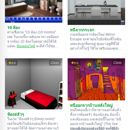
10 ห้อง
หนีจากกระจก
ตามชื่อเกม "10 ห้อง (10 rooms)"
เกมหนีออกจากห้องใหม่ Mirror
เลย ในเกมนี้นายต้องหาทางหนีออก
Escape จะพาคุณไปยังห้องที่ไม่คุ้น
จากห้อง 10 ห้องในคฤหาสน์ให้ได้
เคยและถูกล็อกอยู่ คุณมาอยู่ที่นี่ได้
แต่ละ
ห้องออนไลน์
จะมีคำใบ้ซ่อน
อย่างไรก็ไม่รู้ ใช้ไหวพริบของคุณ
อยู่ ใช้มันเพื่อหาทางออกให้ได้
เพื่อไขปริศนาทั้งหมดที่ผู้สร้างเตรียม
ทางออกจากห้องนึงก็คือทางเข้าของ
ไว้ให้และหาทางสู่อิสรภาพ สำรวจ
อีกห้องนึง เป็นแบบนี้ไปเรื่อยๆ จนถึง
ห้องอย่างละเอียด บางทีคุณอาจจะ
4.0
222
5.0
200
ห้องที่สิบ ลองเคลียร์ให้ครบทุกห้องสิ!
เจอเบาะแสบางอย่างก็ได้ ขอให้โชค
ดี!
หนีออกจากบ้านหลังใหญ่
จนถึงตอนนี้เราก็หาทางออกได้แล้ว
ห้องสลัวๆ
ทั้งจากห้องครัว ห้องนั่งเล่น ห้องน้ำ
ในเกม "ห้องสลัวๆ (Dimly room)"
และห้องนอน และตอนนี้ในเกม "หนี
เธอโดนขังในห้องนอนเล็กๆ ต้องหา
ออกจากบ้านหลังใหญ่" (The Great
ทางออกให้ได้ งัดความฉลาดมาแก้
House Escape) เรามีบ้านทั้งหลัง
เกมหนีออกจากห้องอื่นๆ จากซีรีส์