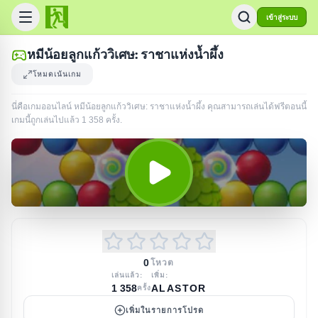
เข้าสู่ระบบ
หมีน้อยลูกแก้ววิเศษ: ราชาแห่งน้ำผึ้ง
โหมดเน้นเกม
นี่คือเกมออนไลน์ หมีน้อยลูกแก้ววิเศษ: ราชาแห่งน้ำผึ้ง คุณสามารถเล่นได้ฟรีตอนนี้
เกมนี้ถูกเล่นไปแล้ว
1 358
ครั้ง
.
0
โหวต
เล่นแล้ว:
เพิ่ม:
1 358
ALASTOR
ครั้ง
เพิ่มในรายการโปรด