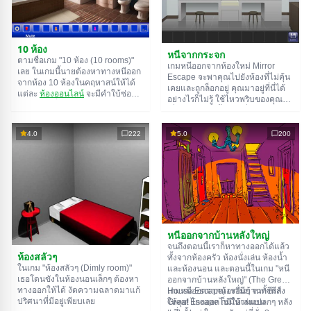
10 ห้อง
หนีจากกระจก
ตามชื่อเกม "10 ห้อง (10 rooms)"
เกมหนีออกจากห้องใหม่ Mirror
เลย ในเกมนี้นายต้องหาทางหนีออก
Escape จะพาคุณไปยังห้องที่ไม่คุ้น
จากห้อง 10 ห้องในคฤหาสน์ให้ได้
เคยและถูกล็อกอยู่ คุณมาอยู่ที่นี่ได้
แต่ละ
ห้องออนไลน์
จะมีคำใบ้ซ่อน
อย่างไรก็ไม่รู้ ใช้ไหวพริบของคุณ
อยู่ ใช้มันเพื่อหาทางออกให้ได้
เพื่อไขปริศนาทั้งหมดที่ผู้สร้างเตรียม
ทางออกจากห้องนึงก็คือทางเข้าของ
ไว้ให้และหาทางสู่อิสรภาพ สำรวจ
อีกห้องนึง เป็นแบบนี้ไปเรื่อยๆ จนถึง
ห้องอย่างละเอียด บางทีคุณอาจจะ
4.0
222
5.0
200
ห้องที่สิบ ลองเคลียร์ให้ครบทุกห้องสิ!
เจอเบาะแสบางอย่างก็ได้ ขอให้โชค
ดี!
หนีออกจากบ้านหลังใหญ่
จนถึงตอนนี้เราก็หาทางออกได้แล้ว
ห้องสลัวๆ
ทั้งจากห้องครัว ห้องนั่งเล่น ห้องน้ำ
ในเกม "ห้องสลัวๆ (Dimly room)"
และห้องนอน และตอนนี้ในเกม "หนี
เธอโดนขังในห้องนอนเล็กๆ ต้องหา
ออกจากบ้านหลังใหญ่" (The Great
ทางออกให้ได้ งัดความฉลาดมาแก้
House Escape) เรามีบ้านทั้งหลัง
เกมหนีออกจากห้องอื่นๆ จากซีรีส์
ปริศนาที่มีอยู่เพียบเลย
ให้ลุย! ไกลออกไปมีบ้านแปลกๆ หลัง
Great Escape ก็มีให้เล่นบน