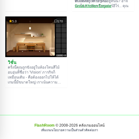
หนึ่งตั้งอยู่ ใครอาศัยอยู่ที่นั่น? อาจ
th.flashroom.org นะ:
จะเป็นสายลับหรือซูเปอร์ฮีโร่... คุณ
Great Kitchen Escape
ตัดสินใจไปหาคำตอบ แต่ใครจะรู้ล่ะ
The Great Bathroom Escape
ว่าบ้านหลังนี้มีผีสิงที่คอยล็อคประตู
Great Livingroom Escape
ขังคุณไว้...
The Great Bedroom Escape
5.0
170
The Great Attic Escape
The Great Basement Escape
วิชั่น
ครั้งนี้คุณถูกขังอยู่ในห้องโทนสีไม้
อบอุ่นที่ชื่อว่า 'Vision' ภารกิจก็
เหมือนเดิม - คือต้องออกไปให้ได้
เกมนี้มีขนาดใหญ่ เราเน้นความ
สำคัญของการไขปริศนา ไม่ใช่การ
หาของอย่างขยันขันแข็ง ฟังก์ชัน
บันทึกเกมตามปกติอาจมีประโยชน์
FlashRoom
© 2008-
2026
คลังเกมออนไลน์
เพิ่มเกม
นโยบายความเป็นส่วนตัว
ติดต่อเรา