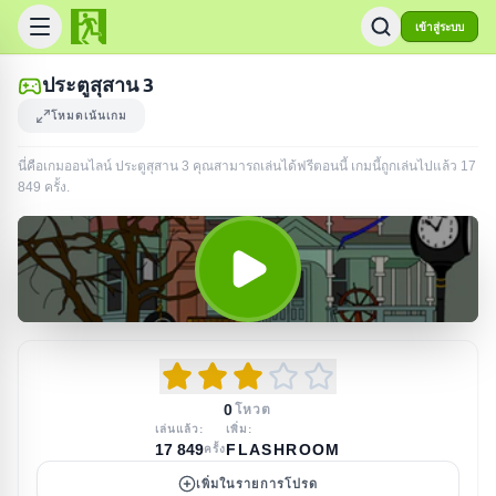
เข้าสู่ระบบ
ประตูสุสาน 3
โหมดเน้นเกม
นี่คือเกมออนไลน์ ประตูสุสาน 3 คุณสามารถเล่นได้ฟรีตอนนี้ เกมนี้ถูกเล่นไปแล้ว
17
849
ครั้ง
.
0
โหวต
เล่นแล้ว:
เพิ่ม:
17 849
FLASHROOM
ครั้ง
เพิ่มในรายการโปรด