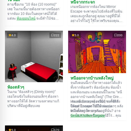
หนีจากกระจก
ตามชื่อเกม "10 ห้อง (10 rooms)"
เกมหนีออกจากห้องใหม่ Mirror
เลย ในเกมนี้นายต้องหาทางหนีออก
Escape จะพาคุณไปยังห้องที่ไม่คุ้น
จากห้อง 10 ห้องในคฤหาสน์ให้ได้
เคยและถูกล็อกอยู่ คุณมาอยู่ที่นี่ได้
แต่ละ
ห้องออนไลน์
จะมีคำใบ้ซ่อน
อย่างไรก็ไม่รู้ ใช้ไหวพริบของคุณ
อยู่ ใช้มันเพื่อหาทางออกให้ได้
เพื่อไขปริศนาทั้งหมดที่ผู้สร้างเตรียม
ทางออกจากห้องนึงก็คือทางเข้าของ
ไว้ให้และหาทางสู่อิสรภาพ สำรวจ
อีกห้องนึง เป็นแบบนี้ไปเรื่อยๆ จนถึง
ห้องอย่างละเอียด บางทีคุณอาจจะ
4.0
222
5.0
200
ห้องที่สิบ ลองเคลียร์ให้ครบทุกห้องสิ!
เจอเบาะแสบางอย่างก็ได้ ขอให้โชค
ดี!
หนีออกจากบ้านหลังใหญ่
จนถึงตอนนี้เราก็หาทางออกได้แล้ว
ห้องสลัวๆ
ทั้งจากห้องครัว ห้องนั่งเล่น ห้องน้ำ
ในเกม "ห้องสลัวๆ (Dimly room)"
และห้องนอน และตอนนี้ในเกม "หนี
เธอโดนขังในห้องนอนเล็กๆ ต้องหา
ออกจากบ้านหลังใหญ่" (The Great
ทางออกให้ได้ งัดความฉลาดมาแก้
House Escape) เรามีบ้านทั้งหลัง
เกมหนีออกจากห้องอื่นๆ จากซีรีส์
ปริศนาที่มีอยู่เพียบเลย
ให้ลุย! ไกลออกไปมีบ้านแปลกๆ หลัง
Great Escape ก็มีให้เล่นบน
หนึ่งตั้งอยู่ ใครอาศัยอยู่ที่นั่น? อาจ
th.flashroom.org นะ:
จะเป็นสายลับหรือซูเปอร์ฮีโร่... คุณ
Great Kitchen Escape
ตัดสินใจไปหาคำตอบ แต่ใครจะรู้ล่ะ
The Great Bathroom Escape
ว่าบ้านหลังนี้มีผีสิงที่คอยล็อคประตู
Great Livingroom Escape
ขังคุณไว้...
The Great Bedroom Escape
5.0
170