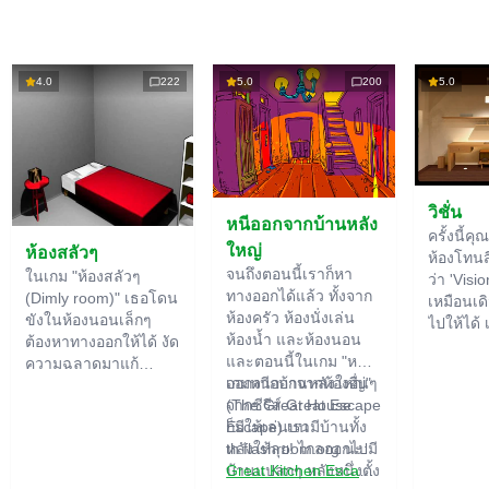
4.0
222
5.0
200
5.0
วิชั่น
หนีออกจากบ้านหลัง
ครั้งนี้คุ
ใหญ่
ห้องสลัวๆ
ห้องโทนสีไ
จนถึงตอนนี้เราก็หา
ในเกม "ห้องสลัวๆ
ว่า 'Visio
ทางออกได้แล้ว ทั้งจาก
(Dimly room)" เธอโดน
เหมือนเดิ
ห้องครัว ห้องนั่งเล่น
ขังในห้องนอนเล็กๆ
ไปให้ได้ 
ห้องน้ำ และห้องนอน
ต้องหาทางออกให้ได้ งัด
ใหญ่ เรา
และตอนนี้ในเกม "หนี
ความฉลาดมาแก้
สำคัญขอ
ออกจากบ้านหลังใหญ่"
เกมหนีออกจากห้องอื่นๆ
ปริศนาที่มีอยู่เพียบเลย
ปริศนา ไ
(The Great House
จากซีรีส์ Great Escape
ของอย่าง
Escape) เรามีบ้านทั้ง
ก็มีให้เล่นบน
ฟังก์ชัน
หลังให้ลุย! ไกลออกไปมี
th.flashroom.org นะ:
ปกติอาจ
บ้านแปลกๆ หลังหนึ่งตั้ง
Great Kitchen Escape