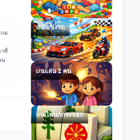
เกมแข่งรถ
เกม
าที่
วน
เกมเล่น 2 คน
เกมไพ่นกกระจอก