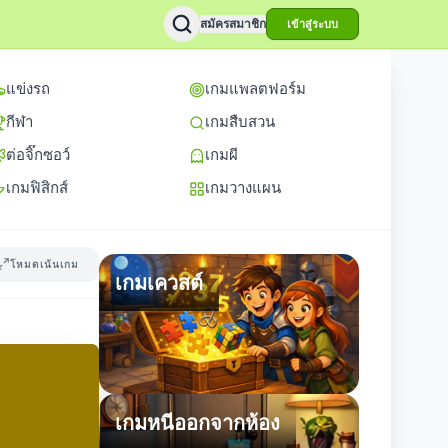
สมัครสมาชิก
เข้าสู่ระบบ
แข่งรถ
เกมแพลตฟอร์ม
กีฬา
เกมสืบสวน
ต่อจิ๊กซอว์
เกมผี
เกมฟิสิกส์
เกมวางแผน
โหมดเน้นเกม
เกมเควสต์
เกมหนีออกจากห้อง