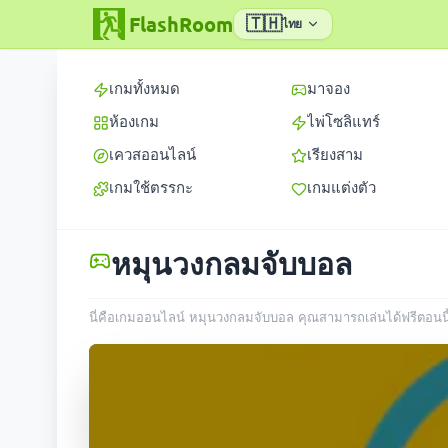
FlashRoom
🇹🇭
ไทย
เกมทั้งหมด
มาจอง
ห้องเกม
ไพ่โซลิแทร์
เควสออนไลน์
เรียงสาม
เกมใช้ตรรกะ
เกมแต่งตัว
หมุนวงกลมจับบอล
นี่คือเกมออนไลน์ หมุนวงกลมจับบอล คุณสามารถเล่นได้ฟรีตอนนี้