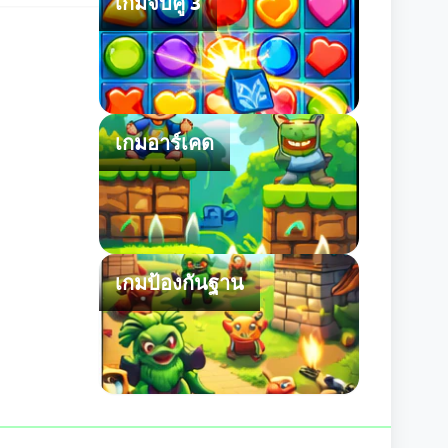
เกมจับคู่ 3
เกมอาร์เคด
เกมป้องกันฐาน