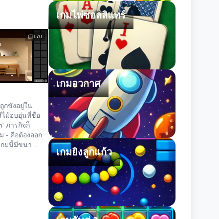
เกมไพ่ซอลลิแทร์
170
เกมอวกาศ
ณถูกขังอยู่ใน
ม้อบอุ่นที่ชื่อ
n' ภารกิจก็
ม - คือต้องออก
เกมนี้มีขนาด
เกมยิงลูกแก้ว
เน้นความ
งการไข
ม่ใช่การหา
ขยันขันแข็ง
บันทึกเกมตาม
มีประโยชน์