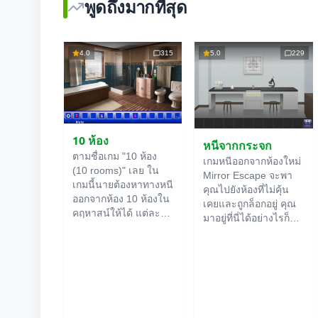
พูดถึงมากที่สุด
4.0
315
5.0
229
10 ห้อง
หนีจากกระจก
ตามชื่อเกม "10 ห้อง
เกมหนีออกจากห้องใหม่
(10 rooms)" เลย ใน
Mirror Escape จะพา
เกมนี้นายต้องหาทางหนี
คุณไปยังห้องที่ไม่คุ้น
ออกจากห้อง 10 ห้องใน
เคยและถูกล็อกอยู่ คุณ
คฤหาสน์ให้ได้ แต่ละ
มาอยู่ที่นี่ได้อย่างไรก็
ห้องออนไลน์
จะมีคำใบ้
ไม่รู้ ใช้ไหวพริบของคุณ
ซ่อนอยู่ ใช้มันเพื่อหา
เพื่อไขปริศนาทั้งหมดที่
ทางออกให้ได้ ทางออก
ผู้สร้างเตรียมไว้ให้และ
จากห้องนึงก็คือทางเข้า
หาทางสู่อิสรภาพ
ของอีกห้องนึง เป็นแบบ
สำรวจห้องอย่าง
นี้ไปเรื่อยๆ จนถึงห้องที่
ละเอียด บางทีคุณอาจ
สิบ ลองเคลียร์ให้ครบ
จะเจอเบาะแสบางอย่าง