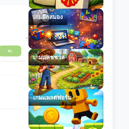
เกมฝึกสมอง
ส่ง
เกมแคชชวล
เกมแพลตฟอร์ม