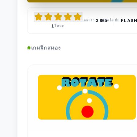
3 865
FLAS
เล่นแล้ว:
ครั้ง
เพิ่ม:
1
โหวต
#
เกมฝึกสมอง