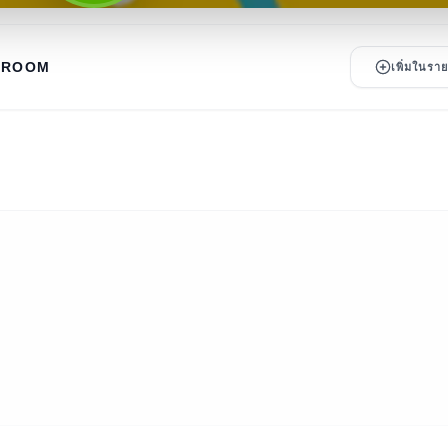
HROOM
เพิ่มในร