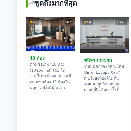
พูดถึงมากที่สุด
4.0
315
5.0
229
10 ห้อง
หนีจากกระจก
ตามชื่อเกม "10 ห้อง
เกมหนีออกจากห้องใหม่
(10 rooms)" เลย ใน
Mirror Escape จะพา
เกมนี้นายต้องหาทางหนี
คุณไปยังห้องที่ไม่คุ้น
ออกจากห้อง 10 ห้องใน
เคยและถูกล็อกอยู่ คุณ
คฤหาสน์ให้ได้ แต่ละ
มาอยู่ที่นี่ได้อย่างไรก็
ห้องออนไลน์
จะมีคำใบ้
ไม่รู้ ใช้ไหวพริบของคุณ
ซ่อนอยู่ ใช้มันเพื่อหา
เพื่อไขปริศนาทั้งหมดที่
ทางออกให้ได้ ทางออก
ผู้สร้างเตรียมไว้ให้และ
จากห้องนึงก็คือทางเข้า
หาทางสู่อิสรภาพ
ของอีกห้องนึง เป็นแบบ
สำรวจห้องอย่าง
นี้ไปเรื่อยๆ จนถึงห้องที่
ละเอียด บางทีคุณอาจ
สิบ ลองเคลียร์ให้ครบ
จะเจอเบาะแสบางอย่าง