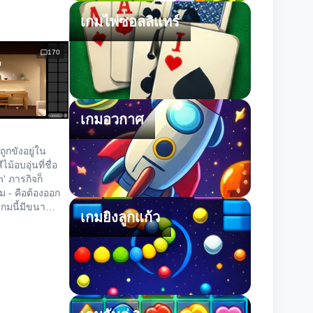
เกมไพ่ซอลลิแทร์
170
เกมอวกาศ
ณถูกขังอยู่ใน
ม้อบอุ่นที่ชื่อ
n' ภารกิจก็
ม - คือต้องออก
เกมนี้มีขนาด
เกมยิงลูกแก้ว
เน้นความ
งการไข
ม่ใช่การหา
ขยันขันแข็ง
บันทึกเกมตาม
มีประโยชน์