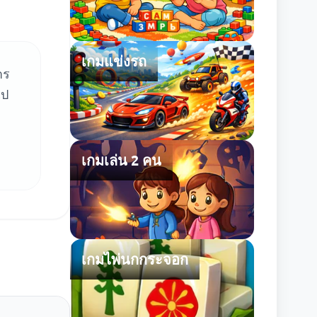
เกมแข่งรถ
าร
ไป
เกมเล่น 2 คน
เกมไพ่นกกระจอก