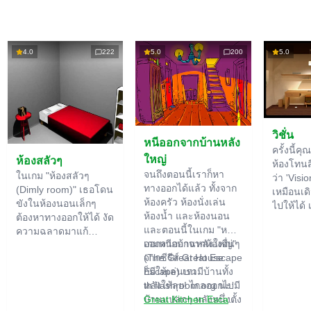
4.0
222
5.0
200
5.0
วิชั่น
หนีออกจากบ้านหลัง
ครั้งนี้คุ
ใหญ่
ห้องสลัวๆ
ห้องโทนสีไ
จนถึงตอนนี้เราก็หา
ในเกม "ห้องสลัวๆ
ว่า 'Visio
ทางออกได้แล้ว ทั้งจาก
(Dimly room)" เธอโดน
เหมือนเดิ
ห้องครัว ห้องนั่งเล่น
ขังในห้องนอนเล็กๆ
ไปให้ได้ 
ห้องน้ำ และห้องนอน
ต้องหาทางออกให้ได้ งัด
ใหญ่ เรา
และตอนนี้ในเกม "หนี
ความฉลาดมาแก้
สำคัญขอ
ออกจากบ้านหลังใหญ่"
เกมหนีออกจากห้องอื่นๆ
ปริศนาที่มีอยู่เพียบเลย
ปริศนา ไ
(The Great House
จากซีรีส์ Great Escape
ของอย่าง
Escape) เรามีบ้านทั้ง
ก็มีให้เล่นบน
ฟังก์ชัน
หลังให้ลุย! ไกลออกไปมี
th.flashroom.org นะ:
ปกติอาจ
บ้านแปลกๆ หลังหนึ่งตั้ง
Great Kitchen Escape