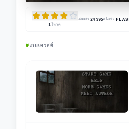
24 395
FLA
เล่นแล้ว:
ครั้ง
เพิ่ม:
1
โหวต
#
เกมเควสต์