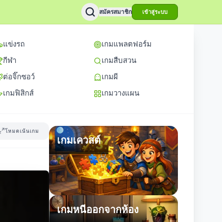
สมัครสมาชิก
เข้าสู่ระบบ
แข่งรถ
เกมแพลตฟอร์ม
กีฬา
เกมสืบสวน
ต่อจิ๊กซอว์
เกมผี
เกมฟิสิกส์
เกมวางแผน
โหมดเน้นเกม
เกมเควสต์
เกมหนีออกจากห้อง