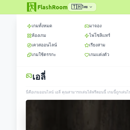
FlashRoom
🇹🇭
ไทย
เกมทั้งหมด
มาจอง
ห้องเกม
ไพ่โซลิแทร์
เควสออนไลน์
เรียงสาม
เกมใช้ตรรกะ
เกมแต่งตัว
เอลี่
นี่คือเกมออนไลน์ เอลี่ คุณสามารถเล่นได้ฟรีตอนนี้ เกมนี้ถูกเล่น