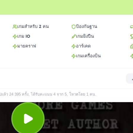
เกมสำหรับ 2 คน
ป้องกันฐาน
เกม IO
เกมยิงปืน
มายคราฟ
อาร์เคด
เกมเครื่องบิน
ไปแล้ว
24 395
ครั้ง
, ได้รับคะแนน 4 จาก 5, โหวตโดย
1
คน
.