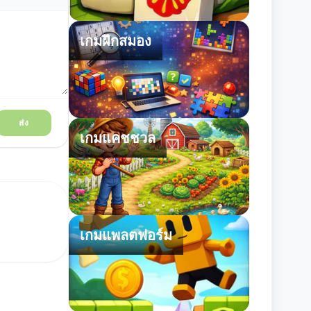
เกมฝึกสมอง
ส่ง
เกมแคชชวล
เกมแพลตฟอร์ม