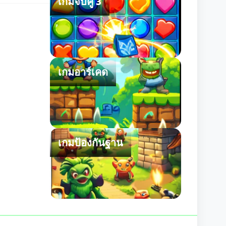
เกมจับคู่ 3
เกมอาร์เคด
เกมป้องกันฐาน