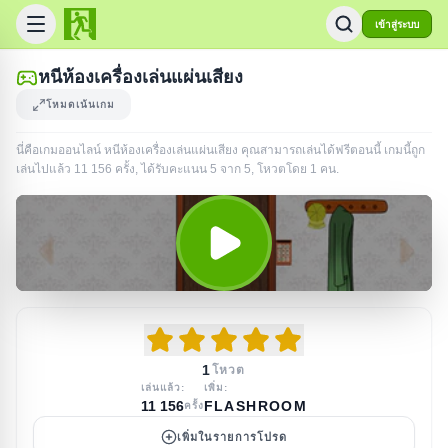
เข้าสู่ระบบ
หนีห้องเครื่องเล่นแผ่นเสียง
โหมดเน้นเกม
นี่คือเกมออนไลน์ หนีห้องเครื่องเล่นแผ่นเสียง คุณสามารถเล่นได้ฟรีตอนนี้ เกมนี้ถูก
เล่นไปแล้ว
11 156
ครั้ง
, ได้รับคะแนน 5 จาก 5, โหวตโดย
1
คน
.
1
โหวต
เล่นแล้ว:
เพิ่ม:
11 156
FLASHROOM
ครั้ง
เพิ่มในรายการโปรด