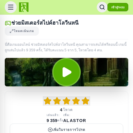
เข้าสู่ระบบ
ช่วยมิสเตอร์สไปค์ฮาโลวีนหนี
โหมดเน้นเกม
นี่คือเกมออนไลน์ ช่วยมิสเตอร์สไปค์ฮาโลวีนหนี คุณสามารถเล่นได้ฟรีตอนนี้ เกมนี้
ถูกเล่นไปแล้ว
9 359
ครั้ง
, ได้รับคะแนน 5 จาก 5, โหวตโดย
4
คน
.
4
โหวต
เล่นแล้ว:
เพิ่ม:
9 359
ALASTOR
ครั้ง
เพิ่มในรายการโปรด