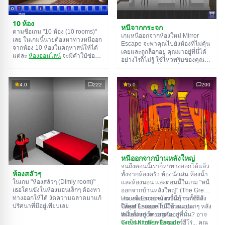
10 ห้อง
หนีจากกระจก
ตามชื่อเกม "10 ห้อง (10 rooms)"
เกมหนีออกจากห้องใหม่ Mirror
เลย ในเกมนี้นายต้องหาทางหนีออก
Escape จะพาคุณไปยังห้องที่ไม่คุ้น
จากห้อง 10 ห้องในคฤหาสน์ให้ได้
เคยและถูกล็อกอยู่ คุณมาอยู่ที่นี่ได้
แต่ละ
ห้องออนไลน์
จะมีคำใบ้ซ่อน
อย่างไรก็ไม่รู้ ใช้ไหวพริบของคุณ
อยู่ ใช้มันเพื่อหาทางออกให้ได้
เพื่อไขปริศนาทั้งหมดที่ผู้สร้างเตรียม
ทางออกจากห้องนึงก็คือทางเข้าของ
ไว้ให้และหาทางสู่อิสรภาพ สำรวจ
อีกห้องนึง เป็นแบบนี้ไปเรื่อยๆ จนถึง
ห้องอย่างละเอียด บางทีคุณอาจจะ
4.0
222
5.0
200
ห้องที่สิบ ลองเคลียร์ให้ครบทุกห้องสิ!
เจอเบาะแสบางอย่างก็ได้ ขอให้โชค
ดี!
หนีออกจากบ้านหลังใหญ่
จนถึงตอนนี้เราก็หาทางออกได้แล้ว
ห้องสลัวๆ
ทั้งจากห้องครัว ห้องนั่งเล่น ห้องน้ำ
ในเกม "ห้องสลัวๆ (Dimly room)"
และห้องนอน และตอนนี้ในเกม "หนี
เธอโดนขังในห้องนอนเล็กๆ ต้องหา
ออกจากบ้านหลังใหญ่" (The Great
ทางออกให้ได้ งัดความฉลาดมาแก้
House Escape) เรามีบ้านทั้งหลัง
เกมหนีออกจากห้องอื่นๆ จากซีรีส์
ปริศนาที่มีอยู่เพียบเลย
ให้ลุย! ไกลออกไปมีบ้านแปลกๆ หลัง
Great Escape ก็มีให้เล่นบน
หนึ่งตั้งอยู่ ใครอาศัยอยู่ที่นั่น? อาจ
th.flashroom.org นะ:
จะเป็นสายลับหรือซูเปอร์ฮีโร่... คุณ
Great Kitchen Escape