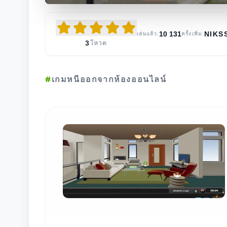
10 131
NIKS
เล่นแล้ว:
ครั้ง
เพิ่ม:
3
โหวต
#
เกมหนีออกจากห้องออนไลน์