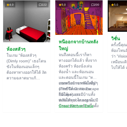
4.0
222
5.0
200
5.0
วิชั่น
หนีออกจากบ้านหลัง
ครั้งนี้คุ
ใหญ่
ห้องสลัวๆ
ห้องโทนสีไ
จนถึงตอนนี้เราก็หา
ในเกม "ห้องสลัวๆ
ว่า 'Visio
ทางออกได้แล้ว ทั้งจาก
(Dimly room)" เธอโดน
เหมือนเดิ
ห้องครัว ห้องนั่งเล่น
ขังในห้องนอนเล็กๆ
ไปให้ได้ 
ห้องน้ำ และห้องนอน
ต้องหาทางออกให้ได้ งัด
ใหญ่ เรา
และตอนนี้ในเกม "หนี
ความฉลาดมาแก้
สำคัญขอ
ออกจากบ้านหลังใหญ่"
เกมหนีออกจากห้องอื่นๆ
ปริศนาที่มีอยู่เพียบเลย
ปริศนา ไ
(The Great House
จากซีรีส์ Great Escape
ของอย่าง
Escape) เรามีบ้านทั้ง
ก็มีให้เล่นบน
ฟังก์ชัน
หลังให้ลุย! ไกลออกไปมี
th.flashroom.org นะ:
ปกติอาจ
บ้านแปลกๆ หลังหนึ่งตั้ง
Great Kitchen Escape
อยู่ ใครอาศัยอยู่ที่นั่น?
The Great Bathroom
อาจจะเป็นสายลับหรือซู
Escape
เปอร์ฮีโร่... คุณตัดสิน
Great Livingroom