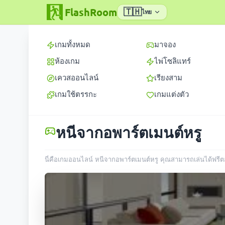
FlashRoom
🇹🇭
ไทย
เกมทั้งหมด
มาจอง
ห้องเกม
ไพ่โซลิแทร์
เควสออนไลน์
เรียงสาม
เกมใช้ตรรกะ
เกมแต่งตัว
หนีจากอพาร์ตเมนต์หรู
นี่คือเกมออนไลน์ หนีจากอพาร์ตเมนต์หรู คุณสามารถเล่นได้ฟรีตอน