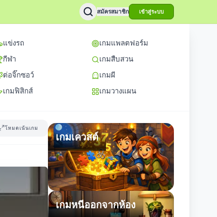
สมัครสมาชิก
เข้าสู่ระบบ
แข่งรถ
เกมแพลตฟอร์ม
กีฬา
เกมสืบสวน
ต่อจิ๊กซอว์
เกมผี
เกมฟิสิกส์
เกมวางแผน
โหมดเน้นเกม
เกมเควสต์
เกมหนีออกจากห้อง