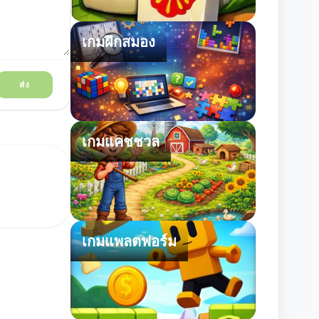
เกมฝึกสมอง
ส่ง
เกมแคชชวล
เกมแพลตฟอร์ม