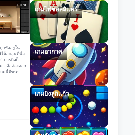
170
เกมไพ่ซอลลิแทร์
ณถูกขังอยู่ใน
เกมอวกาศ
ม้อบอุ่นที่ชื่อ
n' ภารกิจก็
ม - คือต้องออก
เกมนี้มีขนาด
เน้นความ
งการไข
ม่ใช่การหา
เกมยิงลูกแก้ว
ขยันขันแข็ง
บันทึกเกมตาม
มีประโยชน์