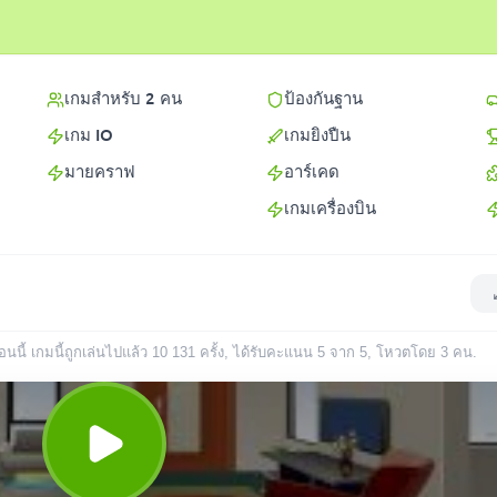
เกมสำหรับ 2 คน
ป้องกันฐาน
เกม IO
เกมยิงปืน
มายคราฟ
อาร์เคด
เกมเครื่องบิน
นี้ เกมนี้ถูกเล่นไปแล้ว
10 131
ครั้ง
, ได้รับคะแนน 5 จาก 5, โหวตโดย
3
คน
.