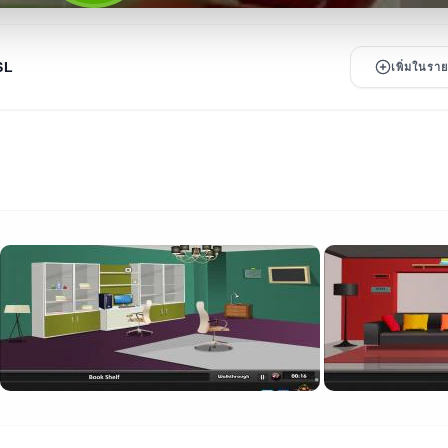
SL
เพิ่มในร