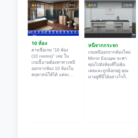
4.0
315
5.0
229
10 ห้อง
หนีจากกระจก
ตามชื่อเกม "10 ห้อง
เกมหนีออกจากห้องใหม่
(10 rooms)" เลย ใน
Mirror Escape จะพา
เกมนี้นายต้องหาทางหนี
คุณไปยังห้องที่ไม่คุ้น
ออกจากห้อง 10 ห้องใน
เคยและถูกล็อกอยู่ คุณ
คฤหาสน์ให้ได้ แต่ละ
มาอยู่ที่นี่ได้อย่างไรก็
ห้องออนไลน์
จะมีคำใบ้
ไม่รู้ ใช้ไหวพริบของคุณ
ซ่อนอยู่ ใช้มันเพื่อหา
เพื่อไขปริศนาทั้งหมดที่
ทางออกให้ได้ ทางออก
ผู้สร้างเตรียมไว้ให้และ
จากห้องนึงก็คือทางเข้า
หาทางสู่อิสรภาพ
ของอีกห้องนึง เป็นแบบ
สำรวจห้องอย่าง
นี้ไปเรื่อยๆ จนถึงห้องที่
ละเอียด บางทีคุณอาจ
สิบ ลองเคลียร์ให้ครบ
จะเจอเบาะแสบางอย่าง
ทุกห้องสิ!
ก็ได้ ขอให้โชคดี!