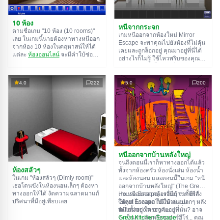
10 ห้อง
หนีจากกระจก
ตามชื่อเกม "10 ห้อง (10 rooms)"
เกมหนีออกจากห้องใหม่ Mirror
เลย ในเกมนี้นายต้องหาทางหนีออก
Escape จะพาคุณไปยังห้องที่ไม่คุ้น
จากห้อง 10 ห้องในคฤหาสน์ให้ได้
เคยและถูกล็อกอยู่ คุณมาอยู่ที่นี่ได้
แต่ละ
ห้องออนไลน์
จะมีคำใบ้ซ่อน
อย่างไรก็ไม่รู้ ใช้ไหวพริบของคุณ
อยู่ ใช้มันเพื่อหาทางออกให้ได้
เพื่อไขปริศนาทั้งหมดที่ผู้สร้างเตรียม
ทางออกจากห้องนึงก็คือทางเข้าของ
ไว้ให้และหาทางสู่อิสรภาพ สำรวจ
อีกห้องนึง เป็นแบบนี้ไปเรื่อยๆ จนถึง
ห้องอย่างละเอียด บางทีคุณอาจจะ
4.0
222
5.0
200
ห้องที่สิบ ลองเคลียร์ให้ครบทุกห้องสิ!
เจอเบาะแสบางอย่างก็ได้ ขอให้โชค
ดี!
หนีออกจากบ้านหลังใหญ่
จนถึงตอนนี้เราก็หาทางออกได้แล้ว
ห้องสลัวๆ
ทั้งจากห้องครัว ห้องนั่งเล่น ห้องน้ำ
ในเกม "ห้องสลัวๆ (Dimly room)"
และห้องนอน และตอนนี้ในเกม "หนี
เธอโดนขังในห้องนอนเล็กๆ ต้องหา
ออกจากบ้านหลังใหญ่" (The Great
ทางออกให้ได้ งัดความฉลาดมาแก้
House Escape) เรามีบ้านทั้งหลัง
เกมหนีออกจากห้องอื่นๆ จากซีรีส์
ปริศนาที่มีอยู่เพียบเลย
ให้ลุย! ไกลออกไปมีบ้านแปลกๆ หลัง
Great Escape ก็มีให้เล่นบน
หนึ่งตั้งอยู่ ใครอาศัยอยู่ที่นั่น? อาจ
th.flashroom.org นะ:
จะเป็นสายลับหรือซูเปอร์ฮีโร่... คุณ
Great Kitchen Escape