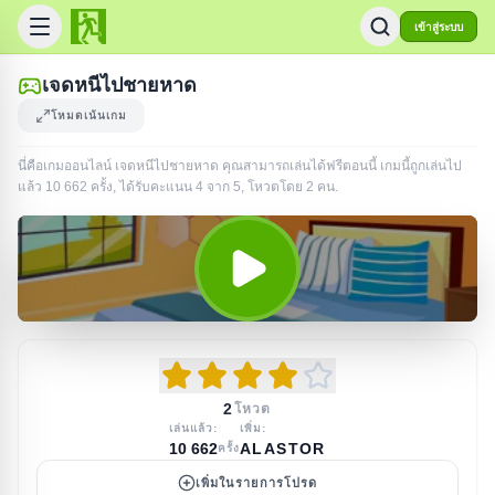
เข้าสู่ระบบ
เจดหนีไปชายหาด
โหมดเน้นเกม
นี่คือเกมออนไลน์ เจดหนีไปชายหาด คุณสามารถเล่นได้ฟรีตอนนี้ เกมนี้ถูกเล่นไป
แล้ว
10 662
ครั้ง
, ได้รับคะแนน 4 จาก 5, โหวตโดย
2
คน
.
2
โหวต
เล่นแล้ว:
เพิ่ม:
10 662
ALASTOR
ครั้ง
เพิ่มในรายการโปรด