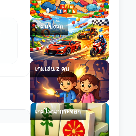
เกมแข่งรถ
ย
เกมเล่น 2 คน
เกมไพ่นกกระจอก