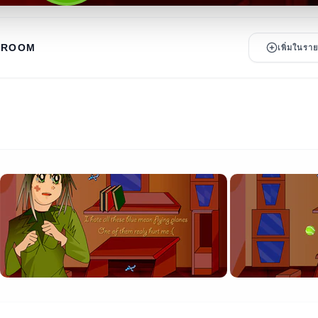
HROOM
เพิ่มในร