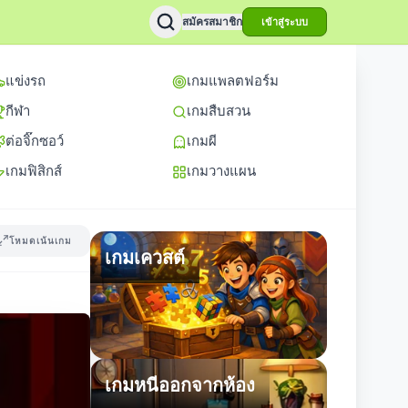
สมัครสมาชิก
เข้าสู่ระบบ
แข่งรถ
เกมแพลตฟอร์ม
กีฬา
เกมสืบสวน
ต่อจิ๊กซอว์
เกมผี
เกมฟิสิกส์
เกมวางแผน
โหมดเน้นเกม
เกมเควสต์
เกมหนีออกจากห้อง