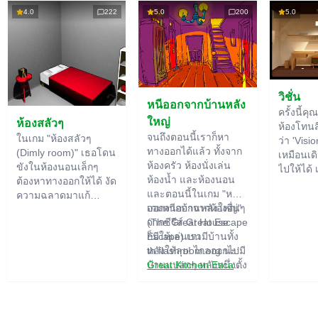
4.0
222
5.0
200
5.0
วิชั่น
หนีออกจากบ้านหลัง
ครั้งนี้คุ
ใหญ่
ห้องสลัวๆ
ห้องโทนสีไ
จนถึงตอนนี้เราก็หา
ในเกม "ห้องสลัวๆ
ว่า 'Visio
ทางออกได้แล้ว ทั้งจาก
(Dimly room)" เธอโดน
เหมือนเดิ
ห้องครัว ห้องนั่งเล่น
ขังในห้องนอนเล็กๆ
ไปให้ได้ 
ห้องน้ำ และห้องนอน
ต้องหาทางออกให้ได้ งัด
ใหญ่ เรา
และตอนนี้ในเกม "หนี
ความฉลาดมาแก้
สำคัญขอ
ออกจากบ้านหลังใหญ่"
เกมหนีออกจากห้องอื่นๆ
ปริศนาที่มีอยู่เพียบเลย
ปริศนา ไ
(The Great House
จากซีรีส์ Great Escape
ของอย่าง
Escape) เรามีบ้านทั้ง
ก็มีให้เล่นบน
ฟังก์ชัน
หลังให้ลุย! ไกลออกไปมี
th.flashroom.org นะ:
ปกติอาจ
บ้านแปลกๆ หลังหนึ่งตั้ง
Great Kitchen Escape
อยู่ ใครอาศัยอยู่ที่นั่น?
The Great Bathroom
อาจจะเป็นสายลับหรือซู
Escape
เปอร์ฮีโร่... คุณตัดสิน
Great Livingroom