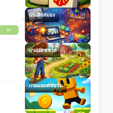
เกมฝึกสมอง
ส่ง
เกมแคชชวล
เกมแพลตฟอร์ม