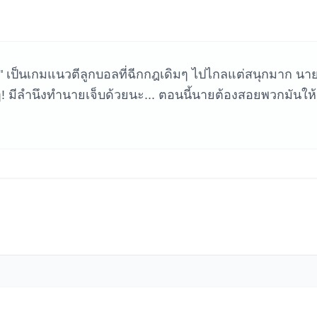
หาเกม
)" เป็นเกมแนวตีลูกบอลที่ฉีกกฎเดิมๆ ไปไกลแต่สนุกมาก นา
ดๆ! มีลำนึงทำนายเจ็บด้วยนะ... ตอนนี้นายต้องสอยพวกมันให้