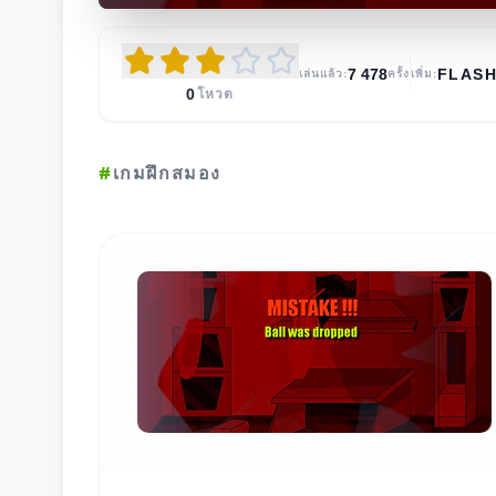
7 478
FLAS
เล่นแล้ว:
ครั้ง
เพิ่ม:
0
โหวต
#
เกมฝึกสมอง