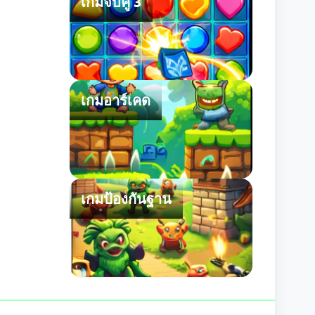
เกมจับคู่ 3
เกมอาร์เคด
เกมป้องกันฐาน