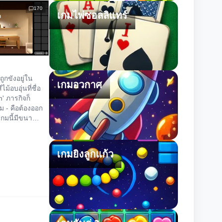
170
เกมไพ่ซอลลิแทร์
ณถูกขังอยู่ใน
เกมอวกาศ
ม้อบอุ่นที่ชื่อ
n' ภารกิจก็
ม - คือต้องออก
เกมนี้มีขนาด
เน้นความ
งการไข
ม่ใช่การหา
เกมยิงลูกแก้ว
ขยันขันแข็ง
บันทึกเกมตาม
มีประโยชน์