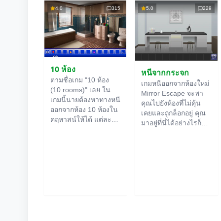
4.0
315
5.0
229
10 ห้อง
หนีจากกระจก
ตามชื่อเกม "10 ห้อง
เกมหนีออกจากห้องใหม่
(10 rooms)" เลย ใน
Mirror Escape จะพา
เกมนี้นายต้องหาทางหนี
คุณไปยังห้องที่ไม่คุ้น
ออกจากห้อง 10 ห้องใน
เคยและถูกล็อกอยู่ คุณ
คฤหาสน์ให้ได้ แต่ละ
มาอยู่ที่นี่ได้อย่างไรก็
ห้องออนไลน์
จะมีคำใบ้
ไม่รู้ ใช้ไหวพริบของคุณ
ซ่อนอยู่ ใช้มันเพื่อหา
เพื่อไขปริศนาทั้งหมดที่
ทางออกให้ได้ ทางออก
ผู้สร้างเตรียมไว้ให้และ
จากห้องนึงก็คือทางเข้า
หาทางสู่อิสรภาพ
ของอีกห้องนึง เป็นแบบ
สำรวจห้องอย่าง
นี้ไปเรื่อยๆ จนถึงห้องที่
ละเอียด บางทีคุณอาจ
สิบ ลองเคลียร์ให้ครบ
จะเจอเบาะแสบางอย่าง
ทุกห้องสิ!
ก็ได้ ขอให้โชคดี!