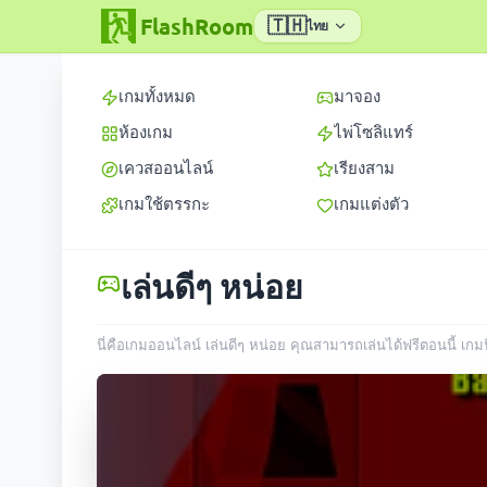
FlashRoom
🇹🇭
ไทย
เกมทั้งหมด
มาจอง
ห้องเกม
ไพ่โซลิแทร์
เควสออนไลน์
เรียงสาม
เกมใช้ตรรกะ
เกมแต่งตัว
เล่นดีๆ หน่อย
นี่คือเกมออนไลน์ เล่นดีๆ หน่อย คุณสามารถเล่นได้ฟรีตอนนี้ เกมน