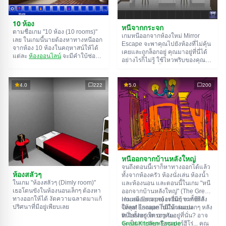
10 ห้อง
หนีจากกระจก
ตามชื่อเกม "10 ห้อง (10 rooms)"
เกมหนีออกจากห้องใหม่ Mirror
เลย ในเกมนี้นายต้องหาทางหนีออก
Escape จะพาคุณไปยังห้องที่ไม่คุ้น
จากห้อง 10 ห้องในคฤหาสน์ให้ได้
เคยและถูกล็อกอยู่ คุณมาอยู่ที่นี่ได้
แต่ละ
ห้องออนไลน์
จะมีคำใบ้ซ่อน
อย่างไรก็ไม่รู้ ใช้ไหวพริบของคุณ
อยู่ ใช้มันเพื่อหาทางออกให้ได้
เพื่อไขปริศนาทั้งหมดที่ผู้สร้างเตรียม
ทางออกจากห้องนึงก็คือทางเข้าของ
ไว้ให้และหาทางสู่อิสรภาพ สำรวจ
อีกห้องนึง เป็นแบบนี้ไปเรื่อยๆ จนถึง
ห้องอย่างละเอียด บางทีคุณอาจจะ
4.0
222
5.0
200
ห้องที่สิบ ลองเคลียร์ให้ครบทุกห้องสิ!
เจอเบาะแสบางอย่างก็ได้ ขอให้โชค
ดี!
หนีออกจากบ้านหลังใหญ่
จนถึงตอนนี้เราก็หาทางออกได้แล้ว
ห้องสลัวๆ
ทั้งจากห้องครัว ห้องนั่งเล่น ห้องน้ำ
ในเกม "ห้องสลัวๆ (Dimly room)"
และห้องนอน และตอนนี้ในเกม "หนี
เธอโดนขังในห้องนอนเล็กๆ ต้องหา
ออกจากบ้านหลังใหญ่" (The Great
ทางออกให้ได้ งัดความฉลาดมาแก้
House Escape) เรามีบ้านทั้งหลัง
เกมหนีออกจากห้องอื่นๆ จากซีรีส์
ปริศนาที่มีอยู่เพียบเลย
ให้ลุย! ไกลออกไปมีบ้านแปลกๆ หลัง
Great Escape ก็มีให้เล่นบน
หนึ่งตั้งอยู่ ใครอาศัยอยู่ที่นั่น? อาจ
th.flashroom.org นะ:
จะเป็นสายลับหรือซูเปอร์ฮีโร่... คุณ
Great Kitchen Escape