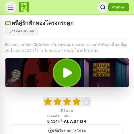
เข้าสู่ระบบ
หนีคู่รักฟักทองโครงกระดูก
โหมดเน้นเกม
นี่คือเกมออนไลน์ หนีคู่รักฟักทองโครงกระดูก คุณสามารถเล่นได้ฟรีตอนนี้ เกมนี้ถูก
เล่นไปแล้ว
5 114
ครั้ง
, ได้รับคะแนน 4 จาก 5, โหวตโดย
2
คน
.
2
โหวต
เล่นแล้ว:
เพิ่ม:
5 114
ALASTOR
ครั้ง
เพิ่มในรายการโปรด