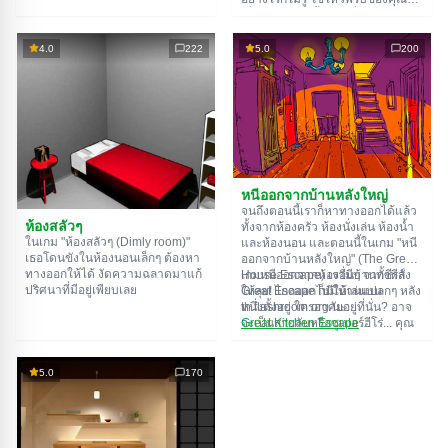
อยู่ ใช้มันเพื่อหาทางออกให้ได้
เพื่อไขปริศนาทั้งหมดที่ผู้สร้างเตรียม
ทางออกจากห้องนึงก็คือทางเข้าของ
ไว้ให้และหาทางสู่อิสรภาพ สำรวจ
อีกห้องนึง เป็นแบบนี้ไปเรื่อยๆ จนถึง
ห้องอย่างละเอียด บางทีคุณอาจจะ
4.0
222
5.0
200
ห้องที่สิบ ลองเคลียร์ให้ครบทุกห้องสิ!
เจอเบาะแสบางอย่างก็ได้ ขอให้โชค
ดี!
หนีออกจากบ้านหลังใหญ่
จนถึงตอนนี้เราก็หาทางออกได้แล้ว
ห้องสลัวๆ
ทั้งจากห้องครัว ห้องนั่งเล่น ห้องน้ำ
ในเกม "ห้องสลัวๆ (Dimly room)"
และห้องนอน และตอนนี้ในเกม "หนี
เธอโดนขังในห้องนอนเล็กๆ ต้องหา
ออกจากบ้านหลังใหญ่" (The Great
ทางออกให้ได้ งัดความฉลาดมาแก้
House Escape) เรามีบ้านทั้งหลัง
เกมหนีออกจากห้องอื่นๆ จากซีรีส์
ปริศนาที่มีอยู่เพียบเลย
ให้ลุย! ไกลออกไปมีบ้านแปลกๆ หลัง
Great Escape ก็มีให้เล่นบน
หนึ่งตั้งอยู่ ใครอาศัยอยู่ที่นั่น? อาจ
th.flashroom.org นะ:
จะเป็นสายลับหรือซูเปอร์ฮีโร่... คุณ
Great Kitchen Escape
ตัดสินใจไปหาคำตอบ แต่ใครจะรู้ล่ะ
The Great Bathroom Escape
ว่าบ้านหลังนี้มีผีสิงที่คอยล็อคประตู
Great Livingroom Escape
ขังคุณไว้...
The Great Bedroom Escape
5.0
170
The Great Attic Escape
The Great Basement Escape