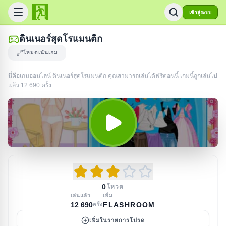
เข้าสู่ระบบ
ดินเนอร์สุดโรแมนติก
โหมดเน้นเกม
นี่คือเกมออนไลน์ ดินเนอร์สุดโรแมนติก คุณสามารถเล่นได้ฟรีตอนนี้ เกมนี้ถูกเล่นไป
แล้ว
12 690
ครั้ง
.
0
โหวต
เล่นแล้ว:
เพิ่ม:
12 690
FLASHROOM
ครั้ง
เพิ่มในรายการโปรด