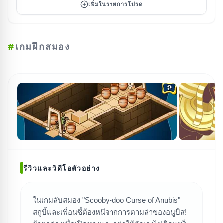
เพิ่มในรายการโปรด
#
เกมฝึกสมอง
รีวิวและวิดีโอตัวอย่าง
ค้นหาเกม
ในเกมลับสมอง "Scooby-doo Curse of Anubis"
สกูบี้และเพื่อนซี้ต้องหนีจากการตามล่าของอนูบิส!