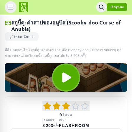
เข้าสู่ระบบ
สกูบี้ดู: คำสาปของอนูบิส (Scooby-doo Curse of
Anubis)
โหมดเน้นเกม
นี่คือเกมออนไลน์ สกูบี้ดู: คำสาปของอนูบิส (Scooby-doo Curse of Anubis) คุณ
สามารถเล่นได้ฟรีตอนนี้ เกมนี้ถูกเล่นไปแล้ว
8 203
ครั้ง
.
0
โหวต
เล่นแล้ว:
เพิ่ม:
8 203
FLASHROOM
ครั้ง