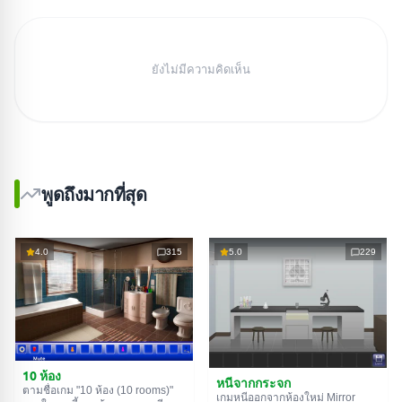
ยังไม่มีความคิดเห็น
พูดถึงมากที่สุด
4.0
315
5.0
229
10 ห้อง
หนีจากกระจก
ตามชื่อเกม "10 ห้อง (10 rooms)"
เกมหนีออกจากห้องใหม่ Mirror