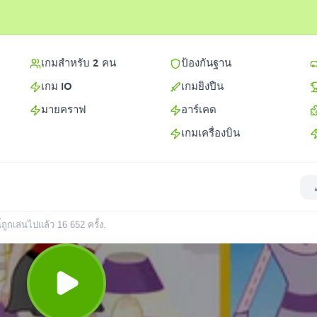
เกมสำหรับ 2 คน
ป้องกันฐาน
เกม IO
เกมยิงปืน
มายคราฟ
อาร์เคด
เกมเครื่องบิน
้ถูกเล่นไปแล้ว
16 652
ครั้ง
.