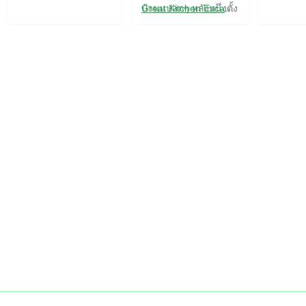
บ้านแปลกๆ หลังหนึ่งตั้ง
Great Kitchen Escape
อยู่ ใครอาศัยอยู่ที่นั่น?
The Great Bathroom
อาจจะเป็นสายลับหรือซู
Escape
เปอร์ฮีโร่... คุณตัดสิน
Great Livingroom
ใจไปหาคำตอบ แต่ใคร
Escape
จะรู้ล่ะว่าบ้านหลังนี้มีผี
The Great Bedroom
สิงที่คอยล็อคประตูขัง
Escape
คุณไว้...
The Great Attic
Escape
The Great Basement
Escape