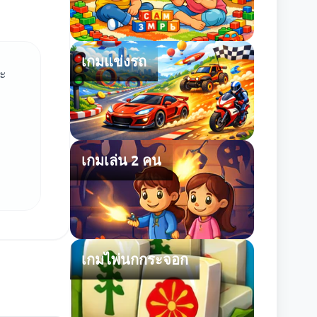
เกมแข่งรถ
ละ
เกมเล่น 2 คน
เกมไพ่นกกระจอก