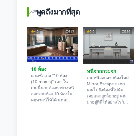
พูดถึงมากที่สุด
4.0
315
5.0
229
10 ห้อง
หนีจากกระจก
ตามชื่อเกม "10 ห้อง
เกมหนีออกจากห้องใหม่
(10 rooms)" เลย ใน
Mirror Escape จะพา
เกมนี้นายต้องหาทางหนี
คุณไปยังห้องที่ไม่คุ้น
ออกจากห้อง 10 ห้องใน
เคยและถูกล็อกอยู่ คุณ
คฤหาสน์ให้ได้ แต่ละ
มาอยู่ที่นี่ได้อย่างไรก็
ห้องออนไลน์
จะมีคำใบ้
ไม่รู้ ใช้ไหวพริบของคุณ
ซ่อนอยู่ ใช้มันเพื่อหา
เพื่อไขปริศนาทั้งหมดที่
ทางออกให้ได้ ทางออก
ผู้สร้างเตรียมไว้ให้และ
จากห้องนึงก็คือทางเข้า
หาทางสู่อิสรภาพ
ของอีกห้องนึง เป็นแบบ
สำรวจห้องอย่าง