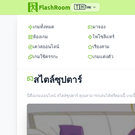
FlashRoom
🇹🇭
ไทย
เกมทั้งหมด
มาจอง
ห้องเกม
ไพ่โซลิแทร์
เควสออนไลน์
เรียงสาม
เกมใช้ตรรกะ
เกมแต่งตัว
สไตล์ซุปตาร์
นี่คือเกมออนไลน์ สไตล์ซุปตาร์ คุณสามารถเล่นได้ฟรีตอนนี้ เกมนี