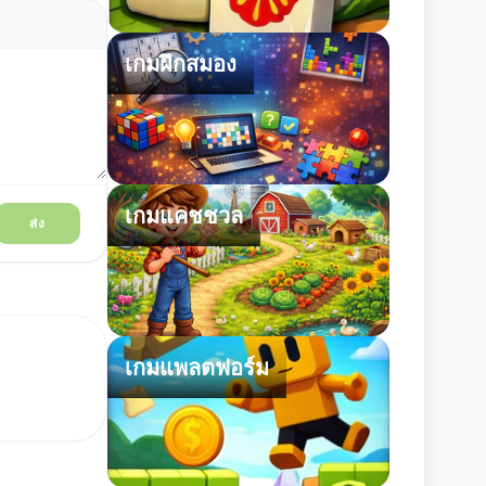
เกมฝึกสมอง
เกมแคชชวล
ส่ง
เกมแพลตฟอร์ม