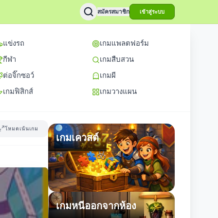
สมัครสมาชิก
เข้าสู่ระบบ
แข่งรถ
เกมแพลตฟอร์ม
กีฬา
เกมสืบสวน
ต่อจิ๊กซอว์
เกมผี
เกมฟิสิกส์
เกมวางแผน
โหมดเน้นเกม
เกมเควสต์
เกมหนีออกจากห้อง