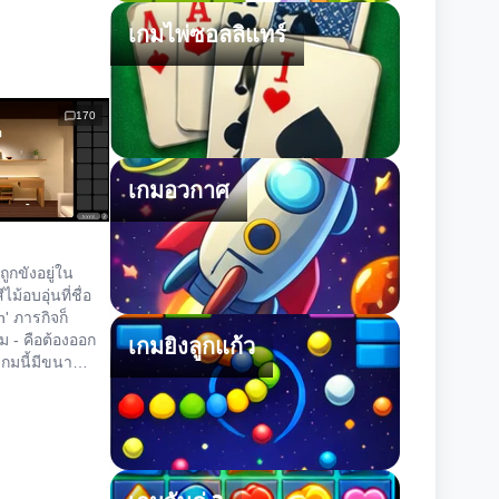
เกมไพ่ซอลลิแทร์
170
เกมอวกาศ
ณถูกขังอยู่ใน
ม้อบอุ่นที่ชื่อ
n' ภารกิจก็
ม - คือต้องออก
เกมยิงลูกแก้ว
เกมนี้มีขนาด
เน้นความ
งการไข
ม่ใช่การหา
ขยันขันแข็ง
บันทึกเกมตาม
มีประโยชน์