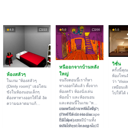
4.0
222
5.0
200
5.0
วิชั่น
หนีออกจากบ้านหลัง
ครั้งนี้คุ
ใหญ่
ห้องสลัวๆ
ห้องโทนสีไ
จนถึงตอนนี้เราก็หา
ในเกม "ห้องสลัวๆ
ว่า 'Visio
ทางออกได้แล้ว ทั้งจาก
(Dimly room)" เธอโดน
เหมือนเดิ
ห้องครัว ห้องนั่งเล่น
ขังในห้องนอนเล็กๆ
ไปให้ได้ 
ห้องน้ำ และห้องนอน
ต้องหาทางออกให้ได้ งัด
ใหญ่ เรา
และตอนนี้ในเกม "หนี
ความฉลาดมาแก้
สำคัญขอ
ออกจากบ้านหลังใหญ่"
เกมหนีออกจากห้องอื่นๆ
ปริศนาที่มีอยู่เพียบเลย
ปริศนา ไ
(The Great House
จากซีรีส์ Great Escape
ของอย่าง
Escape) เรามีบ้านทั้ง
ก็มีให้เล่นบน
ฟังก์ชัน
หลังให้ลุย! ไกลออกไปมี
th.flashroom.org นะ:
ปกติอาจ