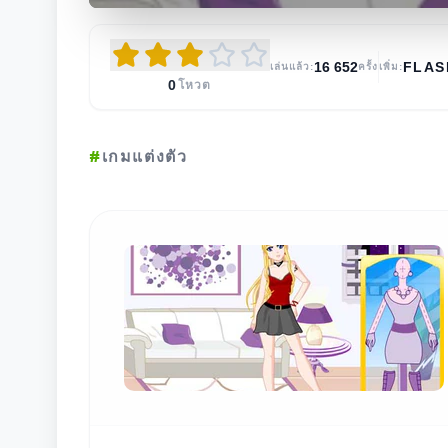
16 652
FLA
เล่นแล้ว:
ครั้ง
เพิ่ม:
0
โหวต
#
เกมแต่งตัว