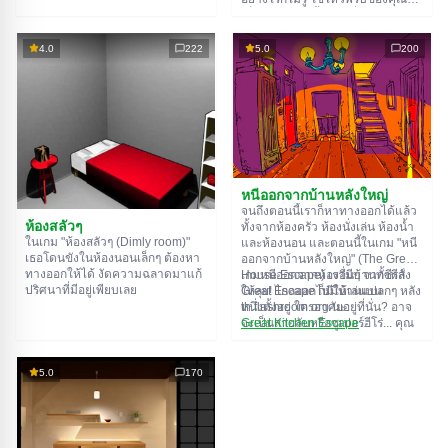
อยู่ ใช้มันเพื่อหาทางออกให้ได้
เพื่อไขปริศนาทั้งหมดที่ผู้สร้างเตรียม
ทางออกจากห้องนึงก็คือทางเข้าของ
ไว้ให้และหาทางสู่อิสรภาพ สำรวจ
อีกห้องนึง เป็นแบบนี้ไปเรื่อยๆ จนถึง
ห้องอย่างละเอียด บางทีคุณอาจจะ
4.0
222
5.0
200
ห้องที่สิบ ลองเคลียร์ให้ครบทุกห้องสิ!
เจอเบาะแสบางอย่างก็ได้ ขอให้โชค
ดี!
หนีออกจากบ้านหลังใหญ่
จนถึงตอนนี้เราก็หาทางออกได้แล้ว
ห้องสลัวๆ
ทั้งจากห้องครัว ห้องนั่งเล่น ห้องน้ำ
ในเกม "ห้องสลัวๆ (Dimly room)"
และห้องนอน และตอนนี้ในเกม "หนี
เธอโดนขังในห้องนอนเล็กๆ ต้องหา
ออกจากบ้านหลังใหญ่" (The Great
ทางออกให้ได้ งัดความฉลาดมาแก้
House Escape) เรามีบ้านทั้งหลัง
เกมหนีออกจากห้องอื่นๆ จากซีรีส์
ปริศนาที่มีอยู่เพียบเลย
ให้ลุย! ไกลออกไปมีบ้านแปลกๆ หลัง
Great Escape ก็มีให้เล่นบน
หนึ่งตั้งอยู่ ใครอาศัยอยู่ที่นั่น? อาจ
th.flashroom.org นะ:
จะเป็นสายลับหรือซูเปอร์ฮีโร่... คุณ
Great Kitchen Escape
ตัดสินใจไปหาคำตอบ แต่ใครจะรู้ล่ะ
The Great Bathroom Escape
ว่าบ้านหลังนี้มีผีสิงที่คอยล็อคประตู
Great Livingroom Escape
ขังคุณไว้...
The Great Bedroom Escape
5.0
170
The Great Attic Escape
The Great Basement Escape