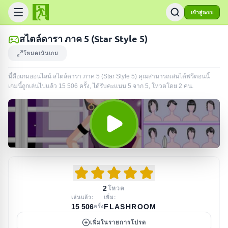
เข้าสู่ระบบ
สไตล์ดารา ภาค 5 (Star Style 5)
โหมดเน้นเกม
นี่คือเกมออนไลน์ สไตล์ดารา ภาค 5 (Star Style 5) คุณสามารถเล่นได้ฟรีตอนนี้
เกมนี้ถูกเล่นไปแล้ว
15 506
ครั้ง
, ได้รับคะแนน 5 จาก 5, โหวตโดย
2
คน
.
2
โหวต
เล่นแล้ว:
เพิ่ม:
15 506
FLASHROOM
ครั้ง
เพิ่มในรายการโปรด