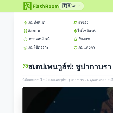
FlashRoom
🇹🇭
ไทย
เกมทั้งหมด
มาจอง
ห้องเกม
ไพ่โซลิแทร์
เควสออนไลน์
เรียงสาม
เกมใช้ตรรกะ
เกมแต่งตัว
สเตปเพนวูล์ฟ: ชูปากาบรา 
นี่คือเกมออนไลน์ สเตปเพนวูล์ฟ: ชูปากาบรา - 4 คุณสามารถเล่นได