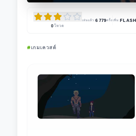
6 779
FLAS
เล่นแล้ว:
ครั้ง
เพิ่ม:
0
โหวต
#
เกมเควสต์