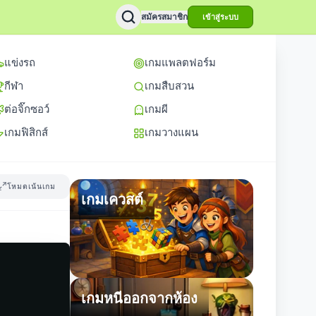
สมัครสมาชิก
เข้าสู่ระบบ
แข่งรถ
เกมแพลตฟอร์ม
กีฬา
เกมสืบสวน
ต่อจิ๊กซอว์
เกมผี
เกมฟิสิกส์
เกมวางแผน
โหมดเน้นเกม
เกมเควสต์
เกมหนีออกจากห้อง