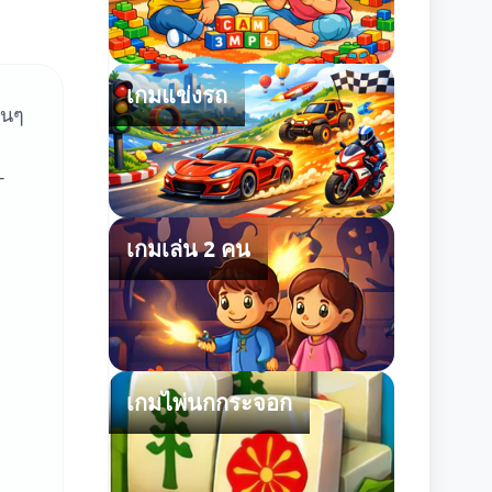
เกมแข่งรถ
อนๆ
+
เกมเล่น 2 คน
เกมไพ่นกกระจอก