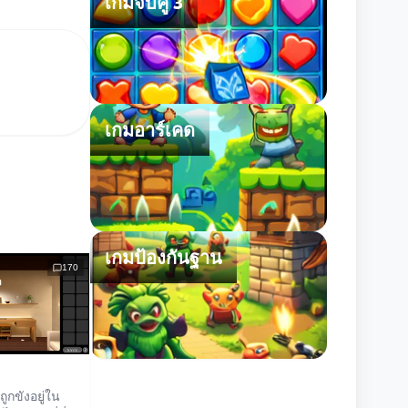
เกมจับคู่ 3
เกมอาร์เคด
เกมป้องกันฐาน
170
ณถูกขังอยู่ใน