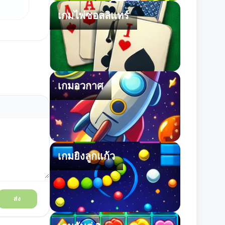
เกมไพ่ซอลลิแทร์
เกมอวกาศ
เกมยิงลูกแก้ว
ส่ง