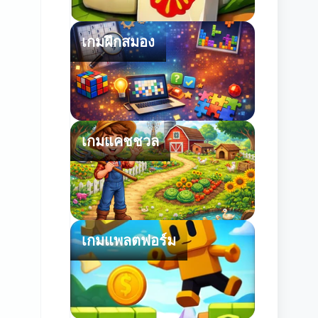
เกมฝึกสมอง
เกมแคชชวล
เกมแพลตฟอร์ม