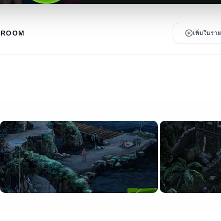
HROOM
เพิ่มในร