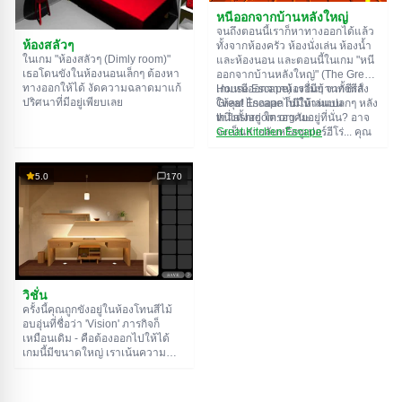
หนีออกจากบ้านหลังใหญ่
จนถึงตอนนี้เราก็หาทางออกได้แล้ว
ห้องสลัวๆ
ทั้งจากห้องครัว ห้องนั่งเล่น ห้องน้ำ
ในเกม "ห้องสลัวๆ (Dimly room)"
และห้องนอน และตอนนี้ในเกม "หนี
เธอโดนขังในห้องนอนเล็กๆ ต้องหา
ออกจากบ้านหลังใหญ่" (The Great
ทางออกให้ได้ งัดความฉลาดมาแก้
House Escape) เรามีบ้านทั้งหลัง
เกมหนีออกจากห้องอื่นๆ จากซีรีส์
ปริศนาที่มีอยู่เพียบเลย
ให้ลุย! ไกลออกไปมีบ้านแปลกๆ หลัง
Great Escape ก็มีให้เล่นบน
หนึ่งตั้งอยู่ ใครอาศัยอยู่ที่นั่น? อาจ
th.flashroom.org นะ:
จะเป็นสายลับหรือซูเปอร์ฮีโร่... คุณ
Great Kitchen Escape
ตัดสินใจไปหาคำตอบ แต่ใครจะรู้ล่ะ
The Great Bathroom Escape
ว่าบ้านหลังนี้มีผีสิงที่คอยล็อคประตู
Great Livingroom Escape
ขังคุณไว้...
The Great Bedroom Escape
5.0
170
The Great Attic Escape
The Great Basement Escape
วิชั่น
ครั้งนี้คุณถูกขังอยู่ในห้องโทนสีไม้
อบอุ่นที่ชื่อว่า 'Vision' ภารกิจก็
เหมือนเดิม - คือต้องออกไปให้ได้
เกมนี้มีขนาดใหญ่ เราเน้นความ
สำคัญของการไขปริศนา ไม่ใช่การ
หาของอย่างขยันขันแข็ง ฟังก์ชัน
บันทึกเกมตามปกติอาจมีประโยชน์