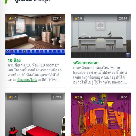
4.0
315
5.0
229
10 ห้อง
หนีจากกระจก
ตามชื่อเกม "10 ห้อง (10 rooms)"
เกมหนีออกจากห้องใหม่ Mirror
เลย ในเกมนี้นายต้องหาทางหนีออก
Escape จะพาคุณไปยังห้องที่ไม่คุ้น
จากห้อง 10 ห้องในคฤหาสน์ให้ได้
เคยและถูกล็อกอยู่ คุณมาอยู่ที่นี่ได้
แต่ละ
ห้องออนไลน์
จะมีคำใบ้ซ่อน
อย่างไรก็ไม่รู้ ใช้ไหวพริบของคุณ
อยู่ ใช้มันเพื่อหาทางออกให้ได้
เพื่อไขปริศนาทั้งหมดที่ผู้สร้างเตรียม
ทางออกจากห้องนึงก็คือทางเข้าของ
ไว้ให้และหาทางสู่อิสรภาพ สำรวจ
อีกห้องนึง เป็นแบบนี้ไปเรื่อยๆ จนถึง
ห้องอย่างละเอียด บางทีคุณอาจจะ
4.0
222
5.0
200
ห้องที่สิบ ลองเคลียร์ให้ครบทุกห้องสิ!
เจอเบาะแสบางอย่างก็ได้ ขอให้โชค
ดี!