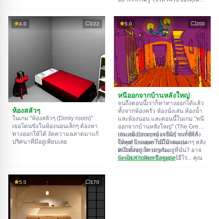
อยู่ ใช้มันเพื่อหาทางออกให้ได้
เพื่อไขปริศนาทั้งหมดที่ผู้สร้างเตรียม
ทางออกจากห้องนึงก็คือทางเข้าของ
ไว้ให้และหาทางสู่อิสรภาพ สำรวจ
อีกห้องนึง เป็นแบบนี้ไปเรื่อยๆ จนถึง
ห้องอย่างละเอียด บางทีคุณอาจจะ
4.0
222
5.0
200
ห้องที่สิบ ลองเคลียร์ให้ครบทุกห้องสิ!
เจอเบาะแสบางอย่างก็ได้ ขอให้โชค
ดี!
หนีออกจากบ้านหลังใหญ่
จนถึงตอนนี้เราก็หาทางออกได้แล้ว
ห้องสลัวๆ
ทั้งจากห้องครัว ห้องนั่งเล่น ห้องน้ำ
ในเกม "ห้องสลัวๆ (Dimly room)"
และห้องนอน และตอนนี้ในเกม "หนี
เธอโดนขังในห้องนอนเล็กๆ ต้องหา
ออกจากบ้านหลังใหญ่" (The Great
ทางออกให้ได้ งัดความฉลาดมาแก้
House Escape) เรามีบ้านทั้งหลัง
เกมหนีออกจากห้องอื่นๆ จากซีรีส์
ปริศนาที่มีอยู่เพียบเลย
ให้ลุย! ไกลออกไปมีบ้านแปลกๆ หลัง
Great Escape ก็มีให้เล่นบน
หนึ่งตั้งอยู่ ใครอาศัยอยู่ที่นั่น? อาจ
th.flashroom.org นะ:
จะเป็นสายลับหรือซูเปอร์ฮีโร่... คุณ
Great Kitchen Escape
ตัดสินใจไปหาคำตอบ แต่ใครจะรู้ล่ะ
The Great Bathroom Escape
ว่าบ้านหลังนี้มีผีสิงที่คอยล็อคประตู
Great Livingroom Escape
ขังคุณไว้...
The Great Bedroom Escape
5.0
170
The Great Attic Escape
The Great Basement Escape