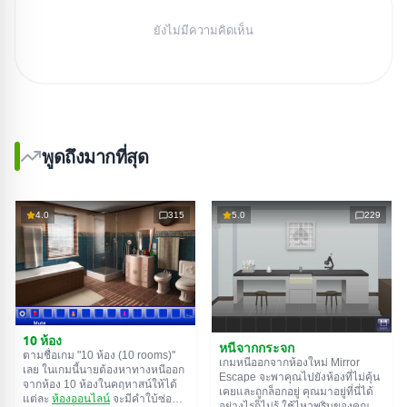
ยังไม่มีความคิดเห็น
พูดถึงมากที่สุด
4.0
315
5.0
229
10 ห้อง
หนีจากกระจก
ตามชื่อเกม "10 ห้อง (10 rooms)"
เกมหนีออกจากห้องใหม่ Mirror
เลย ในเกมนี้นายต้องหาทางหนีออก
Escape จะพาคุณไปยังห้องที่ไม่คุ้น
จากห้อง 10 ห้องในคฤหาสน์ให้ได้
เคยและถูกล็อกอยู่ คุณมาอยู่ที่นี่ได้
แต่ละ
ห้องออนไลน์
จะมีคำใบ้ซ่อน
อย่างไรก็ไม่รู้ ใช้ไหวพริบของคุณ