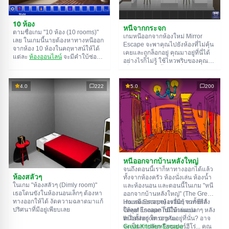
10 ห้อง
หนีจากกระจก
ตามชื่อเกม "10 ห้อง (10 rooms)"
เกมหนีออกจากห้องใหม่ Mirror
เลย ในเกมนี้นายต้องหาทางหนีออก
Escape จะพาคุณไปยังห้องที่ไม่คุ้น
จากห้อง 10 ห้องในคฤหาสน์ให้ได้
เคยและถูกล็อกอยู่ คุณมาอยู่ที่นี่ได้
แต่ละ
ห้องออนไลน์
จะมีคำใบ้ซ่อน
อย่างไรก็ไม่รู้ ใช้ไหวพริบของคุณ
อยู่ ใช้มันเพื่อหาทางออกให้ได้
เพื่อไขปริศนาทั้งหมดที่ผู้สร้างเตรียม
ทางออกจากห้องนึงก็คือทางเข้าของ
ไว้ให้และหาทางสู่อิสรภาพ สำรวจ
อีกห้องนึง เป็นแบบนี้ไปเรื่อยๆ จนถึง
ห้องอย่างละเอียด บางทีคุณอาจจะ
4.0
222
5.0
200
ห้องที่สิบ ลองเคลียร์ให้ครบทุกห้องสิ!
เจอเบาะแสบางอย่างก็ได้ ขอให้โชค
ดี!
หนีออกจากบ้านหลังใหญ่
จนถึงตอนนี้เราก็หาทางออกได้แล้ว
ห้องสลัวๆ
ทั้งจากห้องครัว ห้องนั่งเล่น ห้องน้ำ
ในเกม "ห้องสลัวๆ (Dimly room)"
และห้องนอน และตอนนี้ในเกม "หนี
เธอโดนขังในห้องนอนเล็กๆ ต้องหา
ออกจากบ้านหลังใหญ่" (The Great
ทางออกให้ได้ งัดความฉลาดมาแก้
House Escape) เรามีบ้านทั้งหลัง
เกมหนีออกจากห้องอื่นๆ จากซีรีส์
ปริศนาที่มีอยู่เพียบเลย
ให้ลุย! ไกลออกไปมีบ้านแปลกๆ หลัง
Great Escape ก็มีให้เล่นบน
หนึ่งตั้งอยู่ ใครอาศัยอยู่ที่นั่น? อาจ
th.flashroom.org นะ:
จะเป็นสายลับหรือซูเปอร์ฮีโร่... คุณ
Great Kitchen Escape