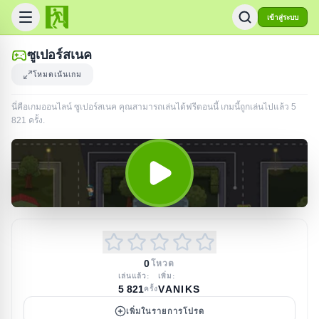
เข้าสู่ระบบ
ซูเปอร์สเนค
โหมดเน้นเกม
นี่คือเกมออนไลน์ ซูเปอร์สเนค คุณสามารถเล่นได้ฟรีตอนนี้ เกมนี้ถูกเล่นไปแล้ว
5
821
ครั้ง
.
0
โหวต
เล่นแล้ว:
เพิ่ม:
5 821
VANIKS
ครั้ง
เพิ่มในรายการโปรด