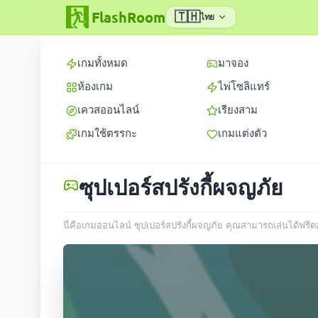
FlashRoom
🇹🇭
ไทย
เกมทั้งหมด
มาจอง
ห้องเกม
ไพ่โซลิแทร์
เควสออนไลน์
เรียงสาม
เกมใช้ตรรกะ
เกมแต่งตัว
ซุปเปอร์สปรังกี้ผจญภัย
นี่คือเกมออนไลน์ ซุปเปอร์สปรังกี้ผจญภัย คุณสามารถเล่นได้ฟรีตอ