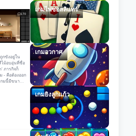
เกมไพ่ซอลลิแทร์
170
เกมอวกาศ
ณถูกขังอยู่ใน
ม้อบอุ่นที่ชื่อ
n' ภารกิจก็
ม - คือต้องออก
เกมนี้มีขนาด
เน้นความ
เกมยิงลูกแก้ว
งการไข
ม่ใช่การหา
ขยันขันแข็ง
บันทึกเกมตาม
มีประโยชน์