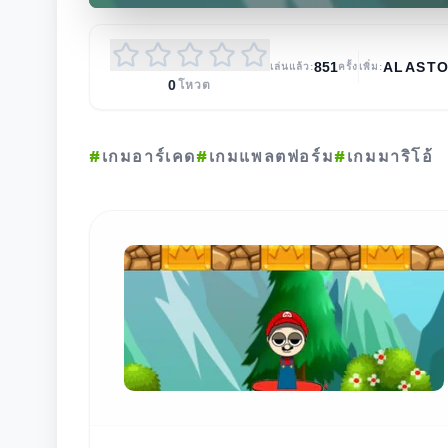
851
ALAST
เล่นแล้ว:
ครั้ง
เพิ่ม:
0
โหวต
#
เกมอาร์เคด
#
เกมแพลตฟอร์ม
#
เกมมาริโอ้