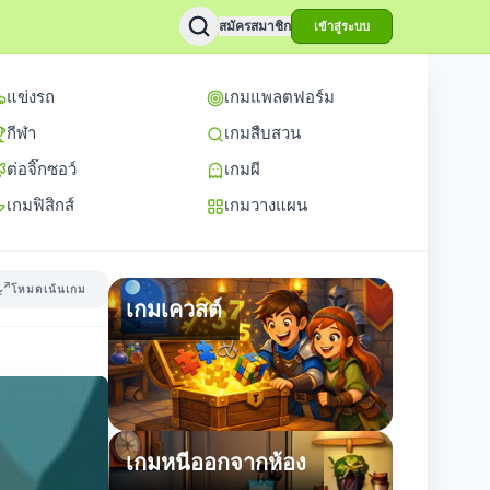
สมัครสมาชิก
เข้าสู่ระบบ
แข่งรถ
เกมแพลตฟอร์ม
กีฬา
เกมสืบสวน
ต่อจิ๊กซอว์
เกมผี
เกมฟิสิกส์
เกมวางแผน
โหมดเน้นเกม
เกมเควสต์
เกมหนีออกจากห้อง