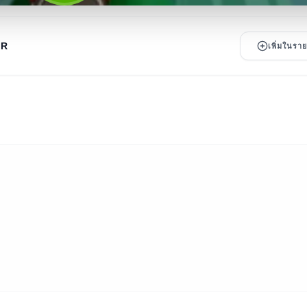
OR
เพิ่มในร