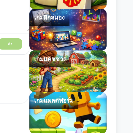
เกมฝึกสมอง
ส่ง
เกมแคชชวล
เกมแพลตฟอร์ม