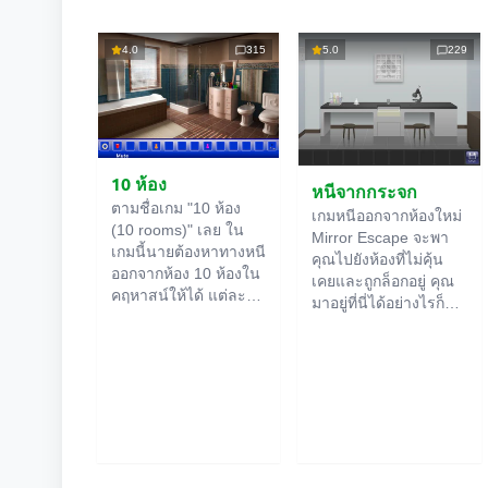
4.0
315
5.0
229
10 ห้อง
หนีจากกระจก
ตามชื่อเกม "10 ห้อง
เกมหนีออกจากห้องใหม่
(10 rooms)" เลย ใน
Mirror Escape จะพา
เกมนี้นายต้องหาทางหนี
คุณไปยังห้องที่ไม่คุ้น
ออกจากห้อง 10 ห้องใน
เคยและถูกล็อกอยู่ คุณ
คฤหาสน์ให้ได้ แต่ละ
มาอยู่ที่นี่ได้อย่างไรก็
ห้องออนไลน์
จะมีคำใบ้
ไม่รู้ ใช้ไหวพริบของคุณ
ซ่อนอยู่ ใช้มันเพื่อหา
เพื่อไขปริศนาทั้งหมดที่
ทางออกให้ได้ ทางออก
ผู้สร้างเตรียมไว้ให้และ
จากห้องนึงก็คือทางเข้า
หาทางสู่อิสรภาพ
ของอีกห้องนึง เป็นแบบ
สำรวจห้องอย่าง
นี้ไปเรื่อยๆ จนถึงห้องที่
ละเอียด บางทีคุณอาจ
สิบ ลองเคลียร์ให้ครบ
จะเจอเบาะแสบางอย่าง
ทุกห้องสิ!
ก็ได้ ขอให้โชคดี!