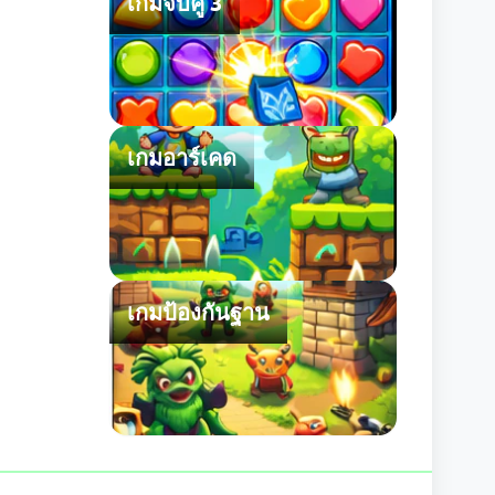
เกมจับคู่ 3
เกมอาร์เคด
เกมป้องกันฐาน