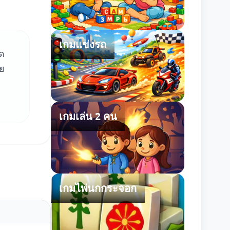
เกมแข่งรถ
ุด
าย
เกมเล่น 2 คน
เกมไพ่นกกระจอก