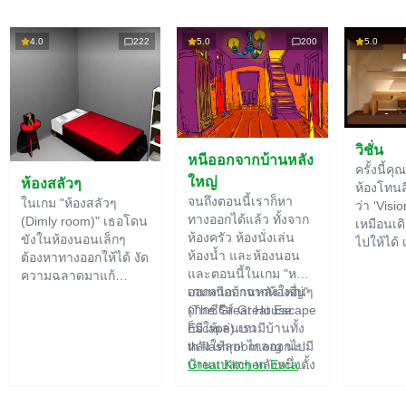
4.0
222
5.0
200
5.0
วิชั่น
หนีออกจากบ้านหลัง
ครั้งนี้คุ
ใหญ่
ห้องสลัวๆ
ห้องโทนสีไ
จนถึงตอนนี้เราก็หา
ในเกม "ห้องสลัวๆ
ว่า 'Visio
ทางออกได้แล้ว ทั้งจาก
(Dimly room)" เธอโดน
เหมือนเดิ
ห้องครัว ห้องนั่งเล่น
ขังในห้องนอนเล็กๆ
ไปให้ได้ 
ห้องน้ำ และห้องนอน
ต้องหาทางออกให้ได้ งัด
ใหญ่ เรา
และตอนนี้ในเกม "หนี
ความฉลาดมาแก้
สำคัญขอ
ออกจากบ้านหลังใหญ่"
เกมหนีออกจากห้องอื่นๆ
ปริศนาที่มีอยู่เพียบเลย
ปริศนา ไ
(The Great House
จากซีรีส์ Great Escape
ของอย่าง
Escape) เรามีบ้านทั้ง
ก็มีให้เล่นบน
ฟังก์ชัน
หลังให้ลุย! ไกลออกไปมี
th.flashroom.org นะ:
ปกติอาจ
บ้านแปลกๆ หลังหนึ่งตั้ง
Great Kitchen Escape
อยู่ ใครอาศัยอยู่ที่นั่น?
The Great Bathroom
อาจจะเป็นสายลับหรือซู
Escape