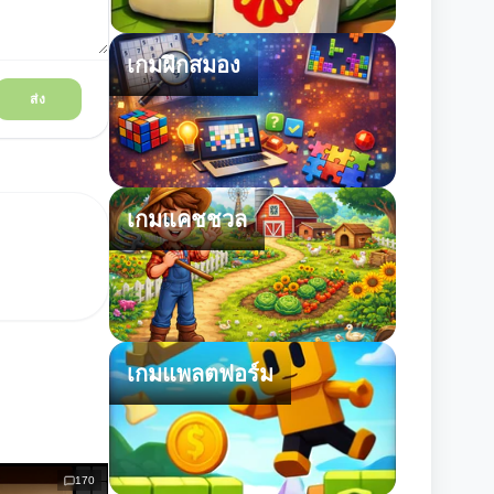
เกมฝึกสมอง
ส่ง
เกมแคชชวล
เกมแพลตฟอร์ม
170