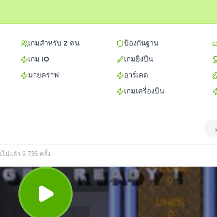
เกมสำหรับ 2 คน
ป้องกันฐาน
เกม IO
เกมยิงปืน
มายคราฟ
อาร์เคด
เกมเครื่องบิน
่นไปแล้ว
6 736
ครั้ง
.