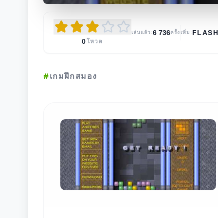
6 736
FLAS
เล่นแล้ว:
ครั้ง
เพิ่ม:
0
โหวต
#
เกมฝึกสมอง