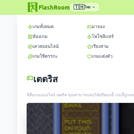
FlashRoom
🇹🇭
ไทย
เกมทั้งหมด
มาจอง
ห้องเกม
ไพ่โซลิแทร์
เควสออนไลน์
เรียงสาม
เกมใช้ตรรกะ
เกมแต่งตัว
เตตริส
นี่คือเกมออนไลน์ เตตริส คุณสามารถเล่นได้ฟรีตอนนี้ เกมนี้ถูกเล