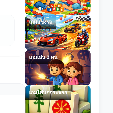
เกมแข่งรถ
เกมเล่น 2 คน
เกมไพ่นกกระจอก