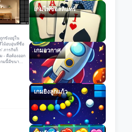
เกมไพ่ซอลลิแทร์
ณถูกขังอยู่ใน
ม้อบอุ่นที่ชื่อ
เกมอวกาศ
n' ภารกิจก็
ม - คือต้องออก
เกมนี้มีขนาด
เน้นความ
งการไข
ม่ใช่การหา
ขยันขันแข็ง
เกมยิงลูกแก้ว
บันทึกเกมตาม
มีประโยชน์