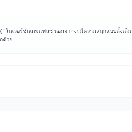
หาเกม
is)" ในเวอร์ชันเกมแฟลช นอกจากจะมีความสนุกแบบดั้งเดิม
ีกด้วย