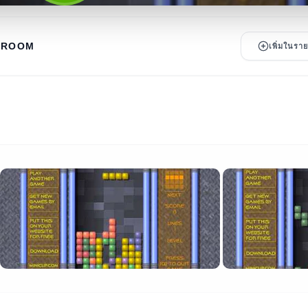
HROOM
เพิ่มในร