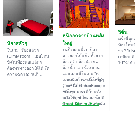
วิชั่น
หนีออกจากบ้านหลัง
ครั้งนี้คุ
ใหญ่
ห้องสลัวๆ
ห้องโทนสีไ
จนถึงตอนนี้เราก็หา
ในเกม "ห้องสลัวๆ
ว่า 'Visio
ทางออกได้แล้ว ทั้งจาก
(Dimly room)" เธอโดน
เหมือนเดิ
ห้องครัว ห้องนั่งเล่น
ขังในห้องนอนเล็กๆ
ไปให้ได้ 
ห้องน้ำ และห้องนอน
ต้องหาทางออกให้ได้ งัด
ใหญ่ เรา
และตอนนี้ในเกม "หนี
ความฉลาดมาแก้
สำคัญขอ
ออกจากบ้านหลังใหญ่"
เกมหนีออกจากห้องอื่นๆ
ปริศนาที่มีอยู่เพียบเลย
ปริศนา ไ
(The Great House
จากซีรีส์ Great Escape
ของอย่าง
Escape) เรามีบ้านทั้ง
ก็มีให้เล่นบน
ฟังก์ชัน
หลังให้ลุย! ไกลออกไปมี
th.flashroom.org นะ:
ปกติอาจ
บ้านแปลกๆ หลังหนึ่งตั้ง
Great Kitchen Escape
อยู่ ใครอาศัยอยู่ที่นั่น?
The Great Bathroom
อาจจะเป็นสายลับหรือซู
Escape
เปอร์ฮีโร่... คุณตัดสิน
Great Livingroom
ใจไปหาคำตอบ แต่ใคร
Escape
จะรู้ล่ะว่าบ้านหลังนี้มีผี
The Great Bedroom