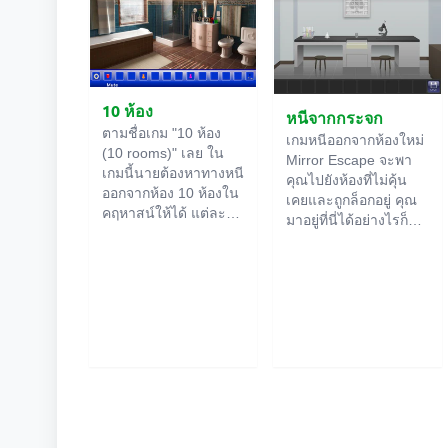
10 ห้อง
หนีจากกระจก
ตามชื่อเกม "10 ห้อง
เกมหนีออกจากห้องใหม่
(10 rooms)" เลย ใน
Mirror Escape จะพา
เกมนี้นายต้องหาทางหนี
คุณไปยังห้องที่ไม่คุ้น
ออกจากห้อง 10 ห้องใน
เคยและถูกล็อกอยู่ คุณ
คฤหาสน์ให้ได้ แต่ละ
มาอยู่ที่นี่ได้อย่างไรก็
ห้องออนไลน์
จะมีคำใบ้
ไม่รู้ ใช้ไหวพริบของคุณ
ซ่อนอยู่ ใช้มันเพื่อหา
เพื่อไขปริศนาทั้งหมดที่
ทางออกให้ได้ ทางออก
ผู้สร้างเตรียมไว้ให้และ
จากห้องนึงก็คือทางเข้า
หาทางสู่อิสรภาพ
ของอีกห้องนึง เป็นแบบ
สำรวจห้องอย่าง
นี้ไปเรื่อยๆ จนถึงห้องที่
ละเอียด บางทีคุณอาจ
สิบ ลองเคลียร์ให้ครบ
จะเจอเบาะแสบางอย่าง
ทุกห้องสิ!
ก็ได้ ขอให้โชคดี!