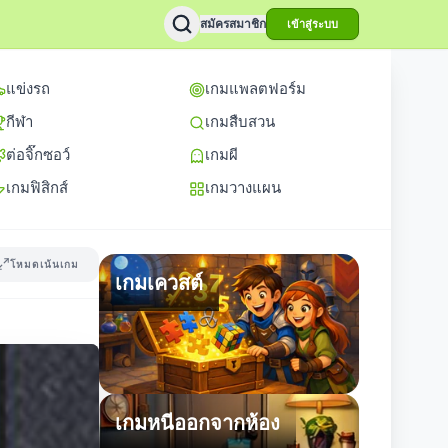
สมัครสมาชิก
เข้าสู่ระบบ
แข่งรถ
เกมแพลตฟอร์ม
กีฬา
เกมสืบสวน
ต่อจิ๊กซอว์
เกมผี
เกมฟิสิกส์
เกมวางแผน
โหมดเน้นเกม
เกมเควสต์
เกมหนีออกจากห้อง