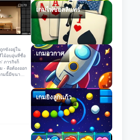
170
เกมไพ่ซอลลิแทร์
ณถูกขังอยู่ใน
เกมอวกาศ
ม้อบอุ่นที่ชื่อ
n' ภารกิจก็
ม - คือต้องออก
เกมนี้มีขนาด
เน้นความ
งการไข
ม่ใช่การหา
เกมยิงลูกแก้ว
ขยันขันแข็ง
บันทึกเกมตาม
มีประโยชน์