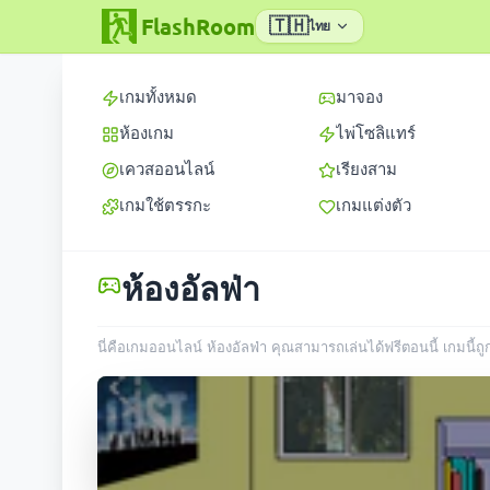
FlashRoom
🇹🇭
ไทย
เกมทั้งหมด
มาจอง
ห้องเกม
ไพ่โซลิแทร์
เควสออนไลน์
เรียงสาม
เกมใช้ตรรกะ
เกมแต่งตัว
ห้องอัลฟ่า
นี่คือเกมออนไลน์ ห้องอัลฟ่า คุณสามารถเล่นได้ฟรีตอนนี้ เกมนี้ถ