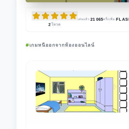
21 065
FLA
เล่นแล้ว:
ครั้ง
เพิ่ม:
2
โหวต
#
เกมหนีออกจากห้องออนไลน์