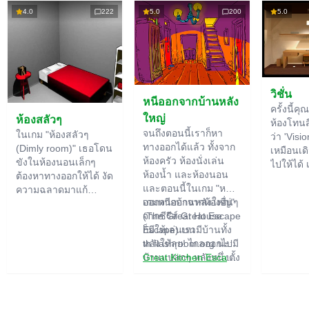
4.0
222
5.0
200
5.0
วิชั่น
หนีออกจากบ้านหลัง
ครั้งนี้คุ
ใหญ่
ห้องสลัวๆ
ห้องโทนสีไ
จนถึงตอนนี้เราก็หา
ในเกม "ห้องสลัวๆ
ว่า 'Visio
ทางออกได้แล้ว ทั้งจาก
(Dimly room)" เธอโดน
เหมือนเดิ
ห้องครัว ห้องนั่งเล่น
ขังในห้องนอนเล็กๆ
ไปให้ได้ 
ห้องน้ำ และห้องนอน
ต้องหาทางออกให้ได้ งัด
ใหญ่ เรา
และตอนนี้ในเกม "หนี
ความฉลาดมาแก้
สำคัญขอ
ออกจากบ้านหลังใหญ่"
เกมหนีออกจากห้องอื่นๆ
ปริศนาที่มีอยู่เพียบเลย
ปริศนา ไ
(The Great House
จากซีรีส์ Great Escape
ของอย่าง
Escape) เรามีบ้านทั้ง
ก็มีให้เล่นบน
ฟังก์ชัน
หลังให้ลุย! ไกลออกไปมี
th.flashroom.org นะ:
ปกติอาจ
บ้านแปลกๆ หลังหนึ่งตั้ง
Great Kitchen Escape
อยู่ ใครอาศัยอยู่ที่นั่น?
The Great Bathroom
อาจจะเป็นสายลับหรือซู
Escape
เปอร์ฮีโร่... คุณตัดสิน
Great Livingroom