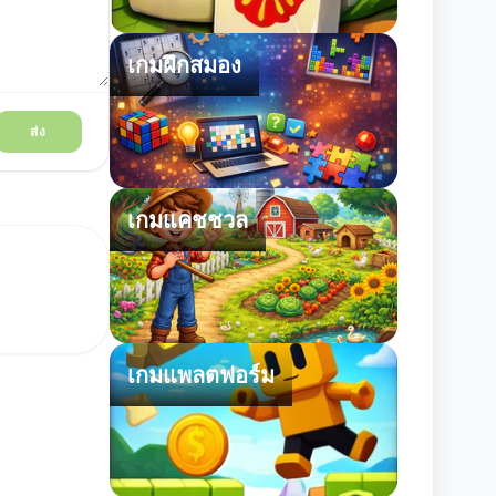
เกมฝึกสมอง
ส่ง
เกมแคชชวล
เกมแพลตฟอร์ม