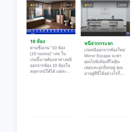
4.0
315
5.0
229
10 ห้อง
หนีจากกระจก
ตามชื่อเกม "10 ห้อง
เกมหนีออกจากห้องใหม่
(10 rooms)" เลย ใน
Mirror Escape จะพา
เกมนี้นายต้องหาทางหนี
คุณไปยังห้องที่ไม่คุ้น
ออกจากห้อง 10 ห้องใน
เคยและถูกล็อกอยู่ คุณ
คฤหาสน์ให้ได้ แต่ละ
มาอยู่ที่นี่ได้อย่างไรก็
ห้องออนไลน์
จะมีคำใบ้
ไม่รู้ ใช้ไหวพริบของคุณ
ซ่อนอยู่ ใช้มันเพื่อหา
เพื่อไขปริศนาทั้งหมดที่
ทางออกให้ได้ ทางออก
ผู้สร้างเตรียมไว้ให้และ
จากห้องนึงก็คือทางเข้า
หาทางสู่อิสรภาพ
ของอีกห้องนึง เป็นแบบ
สำรวจห้องอย่าง
นี้ไปเรื่อยๆ จนถึงห้องที่
ละเอียด บางทีคุณอาจ
สิบ ลองเคลียร์ให้ครบ
จะเจอเบาะแสบางอย่าง
ทุกห้องสิ!
ก็ได้ ขอให้โชคดี!