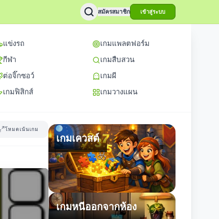
สมัครสมาชิก
เข้าสู่ระบบ
แข่งรถ
เกมแพลตฟอร์ม
กีฬา
เกมสืบสวน
ต่อจิ๊กซอว์
เกมผี
เกมฟิสิกส์
เกมวางแผน
โหมดเน้นเกม
เกมเควสต์
เกมหนีออกจากห้อง