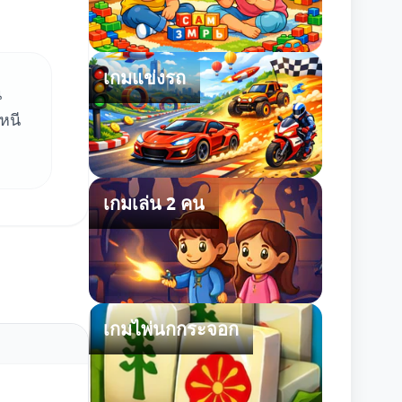
เกมแข่งรถ
น
หนี
เกมเล่น 2 คน
เกมไพ่นกกระจอก