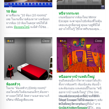
10 ห้อง
หนีจากกระจก
ตามชื่อเกม "10 ห้อง (10 rooms)"
เกมหนีออกจากห้องใหม่ Mirror
เลย ในเกมนี้นายต้องหาทางหนีออก
Escape จะพาคุณไปยังห้องที่ไม่คุ้น
จากห้อง 10 ห้องในคฤหาสน์ให้ได้
เคยและถูกล็อกอยู่ คุณมาอยู่ที่นี่ได้
แต่ละ
ห้องออนไลน์
จะมีคำใบ้ซ่อน
อย่างไรก็ไม่รู้ ใช้ไหวพริบของคุณ
อยู่ ใช้มันเพื่อหาทางออกให้ได้
เพื่อไขปริศนาทั้งหมดที่ผู้สร้างเตรียม
ทางออกจากห้องนึงก็คือทางเข้าของ
ไว้ให้และหาทางสู่อิสรภาพ สำรวจ
อีกห้องนึง เป็นแบบนี้ไปเรื่อยๆ จนถึง
ห้องอย่างละเอียด บางทีคุณอาจจะ
4.0
222
5.0
200
ห้องที่สิบ ลองเคลียร์ให้ครบทุกห้องสิ!
เจอเบาะแสบางอย่างก็ได้ ขอให้โชค
ดี!
หนีออกจากบ้านหลังใหญ่
จนถึงตอนนี้เราก็หาทางออกได้แล้ว
ห้องสลัวๆ
ทั้งจากห้องครัว ห้องนั่งเล่น ห้องน้ำ
ในเกม "ห้องสลัวๆ (Dimly room)"
และห้องนอน และตอนนี้ในเกม "หนี
เธอโดนขังในห้องนอนเล็กๆ ต้องหา
ออกจากบ้านหลังใหญ่" (The Great
ทางออกให้ได้ งัดความฉลาดมาแก้
House Escape) เรามีบ้านทั้งหลัง
เกมหนีออกจากห้องอื่นๆ จากซีรีส์
ปริศนาที่มีอยู่เพียบเลย
ให้ลุย! ไกลออกไปมีบ้านแปลกๆ หลัง
Great Escape ก็มีให้เล่นบน
หนึ่งตั้งอยู่ ใครอาศัยอยู่ที่นั่น? อาจ
th.flashroom.org นะ:
จะเป็นสายลับหรือซูเปอร์ฮีโร่... คุณ
Great Kitchen Escape