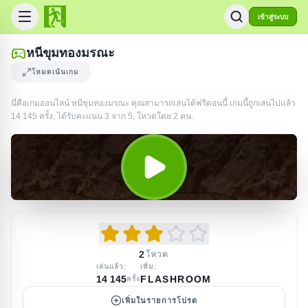
เข้าสู่ระบบ
หนีขุมทองมรณะ
โหมดเน้นเกม
นี่คือเกมออนไลน์ หนีขุมทองมรณะ คุณสามารถเล่นได้ฟรีตอนนี้ เกมนี้ถูกเล่นไปแล้ว
14 145
ครั้ง
, ได้รับคะแนน 3 จาก 5, โหวตโดย
2
คน
.
2
โหวต
เล่นแล้ว:
เพิ่ม:
14 145
FLASHROOM
ครั้ง
เพิ่มในรายการโปรด