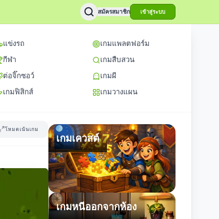
สมัครสมาชิก
เข้าสู่ระบบ
แข่งรถ
เกมแพลตฟอร์ม
กีฬา
เกมสืบสวน
ต่อจิ๊กซอว์
เกมผี
เกมฟิสิกส์
เกมวางแผน
โหมดเน้นเกม
เกมเควสต์
เกมหนีออกจากห้อง