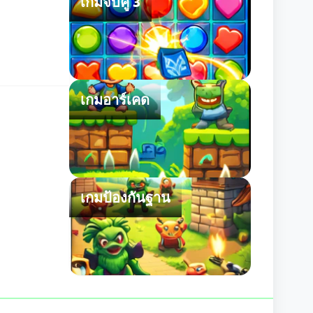
เกมจับคู่ 3
งการไข
ม่ใช่การหา
ขยันขันแข็ง
บันทึกเกมตาม
มีประโยชน์
เกมอาร์เคด
เกมป้องกันฐาน