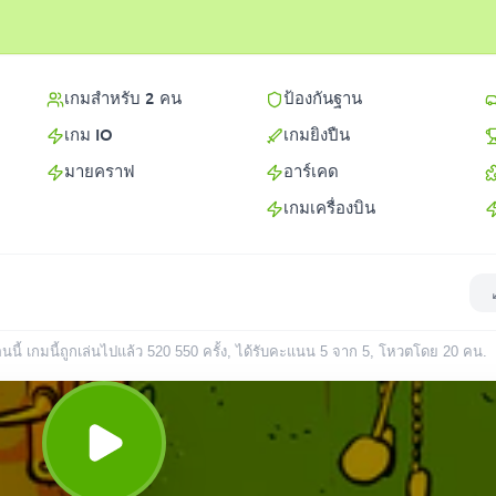
เกมสำหรับ 2 คน
ป้องกันฐาน
เกม IO
เกมยิงปืน
มายคราฟ
อาร์เคด
เกมเครื่องบิน
ี้ เกมนี้ถูกเล่นไปแล้ว
520 550
ครั้ง
, ได้รับคะแนน 5 จาก 5, โหวตโดย
20
คน
.