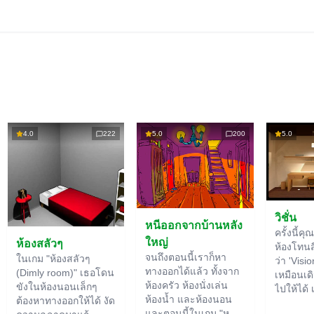
4.0
222
5.0
200
5.0
วิชั่น
หนีออกจากบ้านหลัง
ครั้งนี้คุ
ใหญ่
ห้องสลัวๆ
ห้องโทนสีไ
จนถึงตอนนี้เราก็หา
ในเกม "ห้องสลัวๆ
ว่า 'Visio
ทางออกได้แล้ว ทั้งจาก
(Dimly room)" เธอโดน
เหมือนเดิ
ห้องครัว ห้องนั่งเล่น
ขังในห้องนอนเล็กๆ
ไปให้ได้ 
ห้องน้ำ และห้องนอน
ต้องหาทางออกให้ได้ งัด
ใหญ่ เรา
และตอนนี้ในเกม "หนี