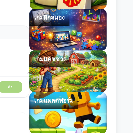
เกมฝึกสมอง
เกมแคชชวล
ส่ง
เกมแพลตฟอร์ม