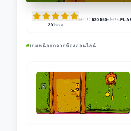
520 550
FLA
เล่นแล้ว:
ครั้ง
เพิ่ม:
20
โหวต
#
เกมหนีออกจากห้องออนไลน์