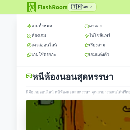
FlashRoom
🇹🇭
ไทย
เกมทั้งหมด
มาจอง
ห้องเกม
ไพ่โซลิแทร์
เควสออนไลน์
เรียงสาม
เกมใช้ตรรกะ
เกมแต่งตัว
หนีห้องนอนสุดหรรษา
นี่คือเกมออนไลน์ หนีห้องนอนสุดหรรษา คุณสามารถเล่นได้ฟรีตอนน