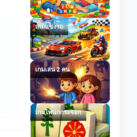
เกมแข่งรถ
เกมเล่น 2 คน
เกมไพ่นกกระจอก