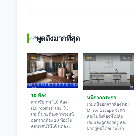
พูดถึงมากที่สุด
4.0
315
5.0
229
10 ห้อง
หนีจากกระจก
ตามชื่อเกม "10 ห้อง
เกมหนีออกจากห้องใหม่
(10 rooms)" เลย ใน
Mirror Escape จะพา
เกมนี้นายต้องหาทางหนี
คุณไปยังห้องที่ไม่คุ้น
ออกจากห้อง 10 ห้องใน
เคยและถูกล็อกอยู่ คุณ
คฤหาสน์ให้ได้ แต่ละ
มาอยู่ที่นี่ได้อย่างไรก็
ห้องออนไลน์
จะมีคำใบ้
ไม่รู้ ใช้ไหวพริบของคุณ