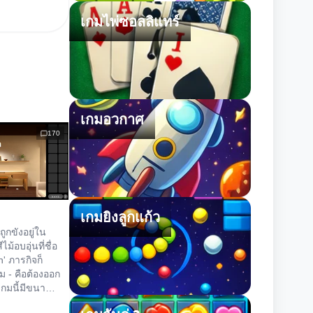
เกมไพ่ซอลลิแทร์
เกมอวกาศ
170
เกมยิงลูกแก้ว
ณถูกขังอยู่ใน
ม้อบอุ่นที่ชื่อ
n' ภารกิจก็
ม - คือต้องออก
เกมนี้มีขนาด
เน้นความ