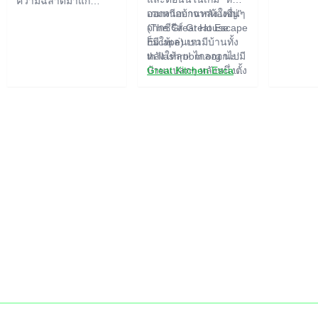
ความฉลาดมาแก้
สำคัญขอ
ออกจากบ้านหลังใหญ่"
เกมหนีออกจากห้องอื่นๆ
ปริศนาที่มีอยู่เพียบเลย
ปริศนา ไ
(The Great House
จากซีรีส์ Great Escape
ของอย่าง
Escape) เรามีบ้านทั้ง
ก็มีให้เล่นบน
ฟังก์ชัน
หลังให้ลุย! ไกลออกไปมี
th.flashroom.org นะ:
ปกติอาจ
บ้านแปลกๆ หลังหนึ่งตั้ง
Great Kitchen Escape
อยู่ ใครอาศัยอยู่ที่นั่น?
The Great Bathroom
อาจจะเป็นสายลับหรือซู
Escape
เปอร์ฮีโร่... คุณตัดสิน
Great Livingroom
ใจไปหาคำตอบ แต่ใคร
Escape
จะรู้ล่ะว่าบ้านหลังนี้มีผี
The Great Bedroom
สิงที่คอยล็อคประตูขัง
Escape
คุณไว้...
The Great Attic
Escape
The Great Basement
Escape