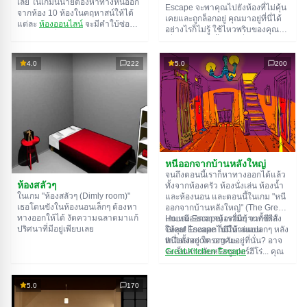
เลย ในเกมนี้นายต้องหาทางหนีออก
Escape จะพาคุณไปยังห้องที่ไม่คุ้น
จากห้อง 10 ห้องในคฤหาสน์ให้ได้
เคยและถูกล็อกอยู่ คุณมาอยู่ที่นี่ได้
แต่ละ
ห้องออนไลน์
จะมีคำใบ้ซ่อน
อย่างไรก็ไม่รู้ ใช้ไหวพริบของคุณ
อยู่ ใช้มันเพื่อหาทางออกให้ได้
เพื่อไขปริศนาทั้งหมดที่ผู้สร้างเตรียม
ทางออกจากห้องนึงก็คือทางเข้าของ
ไว้ให้และหาทางสู่อิสรภาพ สำรวจ
อีกห้องนึง เป็นแบบนี้ไปเรื่อยๆ จนถึง
ห้องอย่างละเอียด บางทีคุณอาจจะ
4.0
222
5.0
200
ห้องที่สิบ ลองเคลียร์ให้ครบทุกห้องสิ!
เจอเบาะแสบางอย่างก็ได้ ขอให้โชค
ดี!
หนีออกจากบ้านหลังใหญ่
จนถึงตอนนี้เราก็หาทางออกได้แล้ว
ห้องสลัวๆ
ทั้งจากห้องครัว ห้องนั่งเล่น ห้องน้ำ
ในเกม "ห้องสลัวๆ (Dimly room)"
และห้องนอน และตอนนี้ในเกม "หนี
เธอโดนขังในห้องนอนเล็กๆ ต้องหา
ออกจากบ้านหลังใหญ่" (The Great
ทางออกให้ได้ งัดความฉลาดมาแก้
House Escape) เรามีบ้านทั้งหลัง
เกมหนีออกจากห้องอื่นๆ จากซีรีส์
ปริศนาที่มีอยู่เพียบเลย
ให้ลุย! ไกลออกไปมีบ้านแปลกๆ หลัง
Great Escape ก็มีให้เล่นบน
หนึ่งตั้งอยู่ ใครอาศัยอยู่ที่นั่น? อาจ
th.flashroom.org นะ:
จะเป็นสายลับหรือซูเปอร์ฮีโร่... คุณ
Great Kitchen Escape
ตัดสินใจไปหาคำตอบ แต่ใครจะรู้ล่ะ
The Great Bathroom Escape
ว่าบ้านหลังนี้มีผีสิงที่คอยล็อคประตู
Great Livingroom Escape
ขังคุณไว้...
The Great Bedroom Escape
5.0
170
The Great Attic Escape
The Great Basement Escape