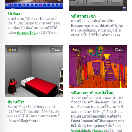
10 ห้อง
หนีจากกระจก
ตามชื่อเกม "10 ห้อง (10 rooms)"
เกมหนีออกจากห้องใหม่ Mirror
เลย ในเกมนี้นายต้องหาทางหนีออก
Escape จะพาคุณไปยังห้องที่ไม่คุ้น
จากห้อง 10 ห้องในคฤหาสน์ให้ได้
เคยและถูกล็อกอยู่ คุณมาอยู่ที่นี่ได้
แต่ละ
ห้องออนไลน์
จะมีคำใบ้ซ่อน
อย่างไรก็ไม่รู้ ใช้ไหวพริบของคุณ
อยู่ ใช้มันเพื่อหาทางออกให้ได้
เพื่อไขปริศนาทั้งหมดที่ผู้สร้างเตรียม
ทางออกจากห้องนึงก็คือทางเข้าของ
ไว้ให้และหาทางสู่อิสรภาพ สำรวจ
อีกห้องนึง เป็นแบบนี้ไปเรื่อยๆ จนถึง
ห้องอย่างละเอียด บางทีคุณอาจจะ
4.0
222
5.0
200
ห้องที่สิบ ลองเคลียร์ให้ครบทุกห้องสิ!
เจอเบาะแสบางอย่างก็ได้ ขอให้โชค
ดี!
หนีออกจากบ้านหลังใหญ่
จนถึงตอนนี้เราก็หาทางออกได้แล้ว
ห้องสลัวๆ
ทั้งจากห้องครัว ห้องนั่งเล่น ห้องน้ำ
ในเกม "ห้องสลัวๆ (Dimly room)"
และห้องนอน และตอนนี้ในเกม "หนี
เธอโดนขังในห้องนอนเล็กๆ ต้องหา
ออกจากบ้านหลังใหญ่" (The Great
ทางออกให้ได้ งัดความฉลาดมาแก้
House Escape) เรามีบ้านทั้งหลัง
เกมหนีออกจากห้องอื่นๆ จากซีรีส์
ปริศนาที่มีอยู่เพียบเลย
ให้ลุย! ไกลออกไปมีบ้านแปลกๆ หลัง
Great Escape ก็มีให้เล่นบน
หนึ่งตั้งอยู่ ใครอาศัยอยู่ที่นั่น? อาจ
th.flashroom.org นะ:
จะเป็นสายลับหรือซูเปอร์ฮีโร่... คุณ
Great Kitchen Escape