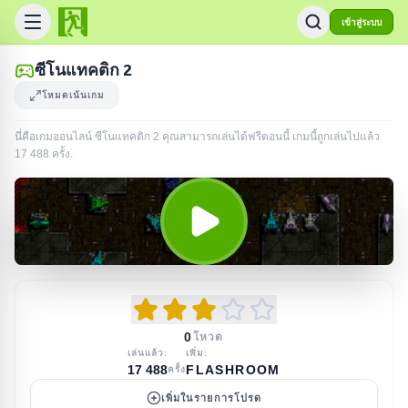
เข้าสู่ระบบ
ซีโนแทคติก 2
โหมดเน้นเกม
นี่คือเกมออนไลน์ ซีโนแทคติก 2 คุณสามารถเล่นได้ฟรีตอนนี้ เกมนี้ถูกเล่นไปแล้ว
17 488
ครั้ง
.
0
โหวต
เล่นแล้ว:
เพิ่ม:
17 488
FLASHROOM
ครั้ง
เพิ่มในรายการโปรด