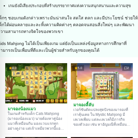
เกมยังมีเสียงประกอบที่สร้างบรรยากาศแห่งความสนุกสนานและความสุข
ด็กๆ ชอบเกมดังกล่าวเพราะมันน่าสนใจ สดใส ตลก และมีประโยชน์ ช่วยให้
ด็กได้ผ่อนคลายและละทิ้งความคิดต่างๆ ตลอดจนสอนสิ่งใหม่ๆ และพัฒนา
วามสามารถทางจิตใจของพวกเขา
ids Mahjong ไม่ได้เป็นเพียงเกม แต่ยังเป็นแหล่งข้อมูลทางการศึกษาที่
ามารถเป็นเพื่อนที่ดีและเป็นผู้ช่วยสำหรับลูกของคุณได้
4.0
1
5.0
2
มาจองลี้ลับ
ค้นหาเกม
มาจองน้องแมว
เวอร์ชันดัดแปลงสุดปังของมาจองที่
ในเกมสำหรับเด็ก Cats Mahjong
เราคุ้นเคย ใน Mystic Mahjong มี
(มาจองน้องแมว) นายต้องหาคู่น้อง
เลเวลเพียบ แต่ละเลเวลก็มีภารกิจ
แมวที่เหมือนกัน มองแวบแรกทุก
ของตัวเอง เช่น หาอัญมณีที่เหมือน
อย่างดูง่าย แต่เจ้าเหมียวพวกนี้แอบ
กัน พอทำภารกิจเสร็จ เลเวลก็จบ
เจ้าเล่ห์นะ ความจริงคือพวกมัน
สองสามเลเวลแรกจะมีโหมดฝึกสอน