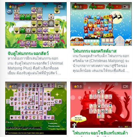
เกมนี้มีการจับเวลา ต้องใช้ความ
Mahjong 2) เขาต้องชนะการจับคู่ไพ่
รวดเร็วและไหวพริบในการจับคู่ไพ่!
3.0
0
0.0
0
นกกระจอกหลายรอบเพื่อรักษาใบ
ขับขี่ไว้ เกมนี้มีการจับเวลา ต้องรีบ
จับคู่ป้ายจราจรให้ทันเวลา!
ไพ่นกกระจอกคริสต์มาส
จับคู่ไพ่นกกระจอกสัตว์
เกมวันหยุดสำหรับเด็ก ไพ่นกกระจอก
หากต้องการฝึกเล่นไพ่นกกระจอก
คริสต์มาส (Christmas Mahjong) จะ
เกม จับคู่ไพ่นกกระจอกสัตว์ (Animal
นำบรรยากาศเทศกาลมาสู่ชีวิตของ
Mahjong Plus) คือตัวเลือกที่ยอด
คุณเล็กน้อย เล่นเกมให้จบเพื่อสัมผัส
เยี่ยม ต้องจับคู่แผ่นไพ่ที่มีรูปสัตว์
จิตวิญญาณแห่งปีใหม่อีกครั้ง เกมมี
เหมือนกัน แต่เพื่อเพิ่มความท้าทาย
คำใบ้และการสับไพ่ในตัว ดังนั้นจึง
เกมนี้มีการจับเวลา หากเวลาหมดจะ
ยากที่จะแพ้ที่นี่ มีเพียงเวลาเท่านั้นที่
4.0
0
5.0
0
เสียพลังชีวิตไป ต้องใช้ความรวดเร็ว
อาจทำให้คุณผิดหวัง ดังนั้นควรรีบ
และไหวพริบในการเคลียร์กระดาน
หน่อย เกมจับเวลา ขอให้โชคดี!
ให้ทันเวลา!
ไพ่นกกระจอกโซลิแทร์แพนด้า