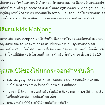
นี่เป็นมาจองจับเวลา ต้องรีบมือไว
พ่นกกระจอกโซลิแทร์ของจีนโบราณ เป้าหมายของเกมคือการค้นหาและนำ
หน่อยนะ
พ่ที่เหมือนกันเป็นคู่ๆ ออกจากสนาม ซึ่งแสดงรูปของเล่น หนังสือ ลูกบอล แล
ัตถุอื่นๆ เกมนี้ฝึกความจำ ความสนใจ ตรรกะ และความเร็วในการตอบสนอง
องเด็ก ตลอดจนพัฒนาจินตนาการและความสามารถเชิงสร้างสรรค์
วิธีเล่น Kids Mahjong
นการเล่น Kids Mahjong คุณไม่จำเป็นต้องดาวน์โหลดและติดตั้งโปรแกรม
ดๆ บนพีซีของคุณหรือผ่านการลงทะเบียนที่ยาวนาน คุณสามารถเล่น
อนไลน์ได้ฟรีบนเว็บไซต์ของเรา สิ่งที่คุณต้องมีคือคอมพิวเตอร์ แท็บเล็ต หรือ
มาร์ทโฟนที่มีอินเทอร์เน็ต เกมนี้เหมาะสำหรับเด็กวัยต่างๆ ตั้งแต่ 3 ถึง 10
ขวบ
คุณสมบัติของไพ่นกกระจอกสำหรับเด็ก
Kids Mahjong แตกต่างจากเกมประเภทอื่นๆ ตรงที่มีกราฟิกที่เรียบง่ายและ
เข้าใจได้ง่ายกว่า รวมถึงใช้เวลาในการผ่านด่านสั้นกว่า
นอกจากนี้ ไพ่นกกระจอกสำหรับเด็กยังมีระดับความยากต่างๆ ที่สามารถเลือ
ได้ขึ้นอยู่กับระดับการเตรียมตัวของเด็ก
แต่ละด่านมีคำใบ้ที่ช่วยให้เด็กรับมือกับภารกิจได้