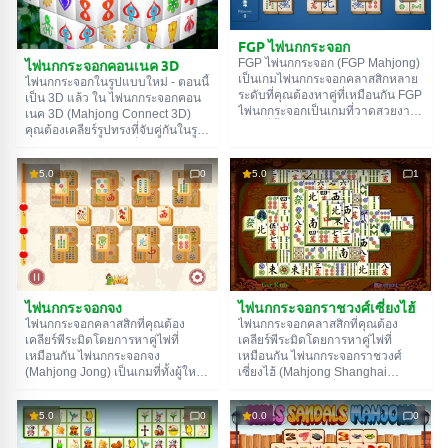
FGP ไพ่นกกระจอก
ไพ่นกกระจอกคอนเนค 3D
FGP ไพ่นกกระจอก (FGP Mahjong)
เป็นเกมไพ่นกกระจอกคลาสสิกหลาย
ไพ่นกกระจอกในรูปแบบใหม่ - ตอนนี้
ระดับที่คุณต้องหาคู่ที่เหมือนกัน FGP
เป็น 3D แล้ว ใน ไพ่นกกระจอกคอน
ไพ่นกกระจอกเป็นเกมที่วาดสวยงาม
เนค 3D (Mahjong Connect 3D)
สนุก ที่ทั้งผู้ใหญ่และเด็กจะสนุกกับ
คุณต้องเคลียร์รูปทรงที่จับคู่กันในรูป
การเล่น
แบบ 3D เกมจับเวลาที่น่าตื่นเต้น
สำหรับผู้ใหญ่และเด็ก ในแต่ละระดับ
5.0
0
5.0
1
ใหม่ ปริศนาจะยากขึ้น
ไพ่นกกระจอกจง
ไพ่นกกระจอกราชวงศ์เซี่ยงไฮ้
ไพ่นกกระจอกคลาสสิกที่คุณต้อง
ไพ่นกกระจอกคลาสสิกที่คุณต้อง
เคลียร์พีระมิดโดยการหาคู่ไพ่ที่
เคลียร์พีระมิดโดยการหาคู่ไพ่ที่
เหมือนกัน ไพ่นกกระจอกจง
เหมือนกัน ไพ่นกกระจอกราชวงศ์
(Mahjong Jong) เป็นเกมที่ทั้งผู้ใหญ่
เซี่ยงไฮ้ (Mahjong Shanghai
และเด็กจะสนุก มันเล่นง่าย และ
Dynasty) เป็นเกมที่ไม่จับเวลาพร้อม
กระบวนการก็สงบและผ่อนคลาย เป็น
ดีไซน์คลาสสิก มีระดับสำหรับเด็ก
5.0
0
0.0
0
เกมคลายเครียดที่แท้จริง
และผู้ใหญ่