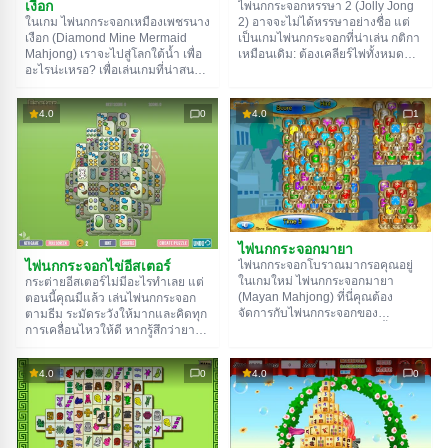
เงือก
ไพ่นกกระจอกหรรษา 2 (Jolly Jong
2) อาจจะไม่ได้หรรษาอย่างชื่อ แต่
ในเกม ไพ่นกกระจอกเหมืองเพชรนาง
เป็นเกมไพ่นกกระจอกที่น่าเล่น กติกา
เงือก (Diamond Mine Mermaid
เหมือนเดิม: ต้องเคลียร์ไพ่ทั้งหมด
Mahjong) เราจะไปสู่โลกใต้น้ำ เพื่อ
ออกจากกระดาน หากติดขัด
อะไรน่ะเหรอ? เพื่อเล่นเกมที่น่าสนใจ
สามารถใช้คำใบ้และการสับไพ่ได้
และสวยงาม... คุณก็รู้ว่าคืออะไร ไพ่
แต่มีจำนวนจำกัดนะ เกมนี้ไม่จำกัด
ต่างๆ แสดงถึงสิ่งมีชีวิตใต้ทะเลลึก
4.0
0
4.0
1
เวลา เริ่มเล่นกันเลย!
หากคุณติดขัดในขั้นตอนใดขั้นตอน
หนึ่ง ให้ใช้คำใบ้และการสับไพ่
พยายามทำคะแนนให้ได้มากที่สุด
ลุยเลย!
ไพ่นกกระจอกมายา
ไพ่นกกระจอกไข่อีสเตอร์
ไพ่นกกระจอกโบราณมากรอคุณอยู่
ในเกมใหม่ ไพ่นกกระจอกมายา
กระต่ายอีสเตอร์ไม่มีอะไรทำเลย แต่
(Mayan Mahjong) ที่นี่คุณต้อง
ตอนนี้คุณมีแล้ว เล่นไพ่นกกระจอก
จัดการกับไพ่นกกระจอกของ
ตามธีม ระมัดระวังให้มากและคิดทุก
อารยธรรมมายา การทำเช่นนี้จะไม่
การเคลื่อนไหวให้ดี หากรู้สึกว่ายาก
ง่ายนัก เกมมีคำใบ้ แต่การใช้งานจะ
เกินไป ให้ใช้คำใบ้และการสับไพ่ ไพ่
ทำให้คุณเสียคะแนน พยายาม
นกกระจอกสำหรับเด็กนี้ไม่จำกัด
4.0
0
4.0
0
จัดการทุกอย่างด้วยตัวเองและทำ
เวลา เริ่มกันเลย!
คะแนนให้ได้สูงสุด เกมนี้ไม่จำกัด
เวลา เริ่มกันเลย!