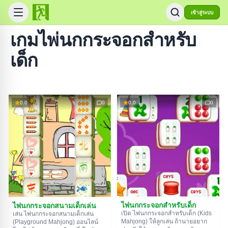
เข้าสู่ระบบ
เกมไพ่นกกระจอกสำหรับ
เด็ก
0.0
0
0.0
0
ไพ่นกกระจอกสำหรับเด็ก
ไพ่นกกระจอกสนามเด็กเล่น
เปิด ไพ่นกกระจอกสำหรับเด็ก (Kids
เล่น ไพ่นกกระจอกสนามเด็กเล่น
Mahjong) ให้ลูกเล่น ถ้านายอยาก
(Playground Mahjong) ออนไลน์