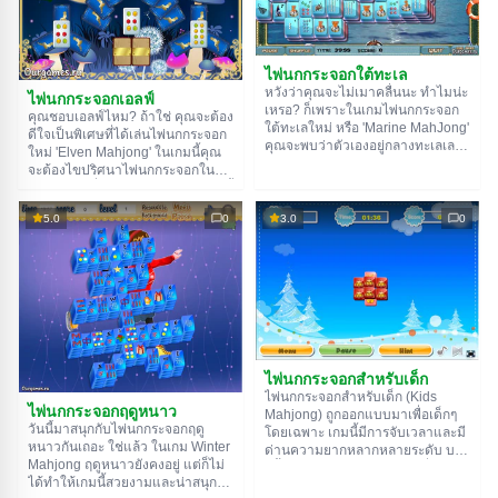
ไพ่นกกระจอกใต้ทะเล
หวังว่าคุณจะไม่เมาคลื่นนะ ทำไมน่ะ
ไพ่นกกระจอกเอลฟ์
เหรอ? ก็เพราะในเกมไพ่นกกระจอก
คุณชอบเอลฟ์ไหม? ถ้าใช่ คุณจะต้อง
ใต้ทะเลใหม่ หรือ 'Marine MahJong'
ดีใจเป็นพิเศษที่ได้เล่นไพ่นกกระจอก
คุณจะพบว่าตัวเองอยู่กลางทะเลเลย
ใหม่ 'Elven Mahjong' ในเกมนี้คุณ
ล่ะ วิวสวย แต่ไพ่ยากนะจะบอกให้ ใช่
จะต้องไขปริศนาไพ่นกกระจอกใน
แล้ว การจับคู่ไพ่ทั้งหมดไม่ใช่เรื่อง
สไตล์เอลฟ์ที่สวยงาม ไพ่นกกระจอกนี้
ง่าย แต่เกมนี้ให้เวลาคุณเหลือเฟือ
มีรูปลักษณ์ที่ไม่ธรรมดา ซึ่งทำให้มัน
ไม่ต้องกังวลไป ที่นี่ไม่มีคำใบ้ ต้องพึ่ง
5.0
0
3.0
0
น่าสนใจยิ่งขึ้น ค้นหาไพ่ที่ตรงกัน
ตัวเองเท่านั้น เกมนี้ไม่จำกัดเวลา
และถ้าหาไม่เจอ ก็ใช้ตัวช่วยสับไพ่
โชคดีนะ!
เพิ่มได้นะ โชคดี!
ไพ่นกกระจอกสำหรับเด็ก
ไพ่นกกระจอกสำหรับเด็ก (Kids
ไพ่นกกระจอกฤดูหนาว
Mahjong) ถูกออกแบบมาเพื่อเด็กๆ
วันนี้มาสนุกกับไพ่นกกระจอกฤดู
โดยเฉพาะ เกมนี้มีการจับเวลาและมี
หนาวกันเถอะ ใช่แล้ว ในเกม Winter
ด่านความยากหลากหลายระดับ บาง
Mahjong ฤดูหนาวยังคงอยู่ แต่ก็ไม่
ครั้งภาพจะถูกสลับตำแหน่งเพื่อให้
ได้ทำให้เกมนี้สวยงามและน่าสนุก
เคลียร์กระดานยากขึ้น แต่น้องๆ จะ