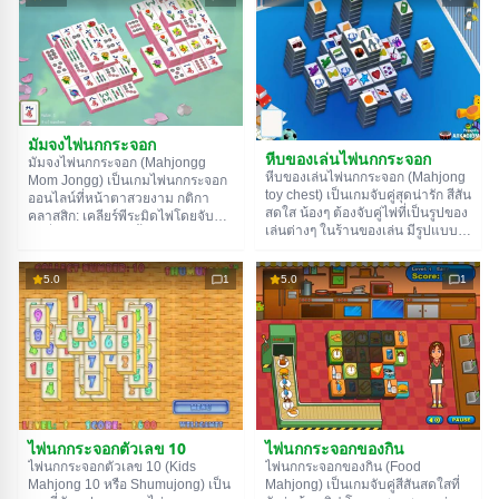
ไพ่ก็จะเปลี่ยนไปด้วย ไพ่นกกระจอกนี้
ไม่มีการจับเวลา
มัมจงไพ่นกกระจอก
หีบของเล่นไพ่นกกระจอก
มัมจงไพ่นกกระจอก (Mahjongg
หีบของเล่นไพ่นกกระจอก (Mahjong
Mom Jongg) เป็นเกมไพ่นกกระจอก
toy chest) เป็นเกมจับคู่สุดน่ารัก สีสัน
ออนไลน์ที่หน้าตาสวยงาม กติกา
สดใส น้องๆ ต้องจับคู่ไพ่ที่เป็นรูปของ
คลาสสิก: เคลียร์พีระมิดไพ่โดยจับคู่
เล่นต่างๆ ในร้านของเล่น มีรูปแบบ
ไพ่ที่เหมือนกัน เกมนี้มีเสียงเตือนด้วย
การจัดไพ่ให้เลือกเพียบ กราฟิกน่ารัก
นะถ้าไพ่โดนบล็อกและกดไม่ได้
แถมเสียงประกอบก็ตลก รับรองว่า
สามารถเลือกมุมมองได้ 2 แบบ คือ
5.0
1
5.0
1
เล่นแล้วเพลินสุดๆ เกมนี้ต้องแข่งกับ
แบบมีมิติและแบบมองจากมุมสูง
เวลานะ!
เลือกได้ในออปชั่นเลยว่าชอบแบบ
ไหน เกมนี้ต้องแข่งกับเวลานะ!
ไพ่นกกระจอกตัวเลข 10
ไพ่นกกระจอกของกิน
ไพ่นกกระจอกตัวเลข 10 (Kids
ไพ่นกกระจอกของกิน (Food
Mahjong 10 หรือ Shumujong) เป็น
Mahjong) เป็นเกมจับคู่สีสันสดใสที่