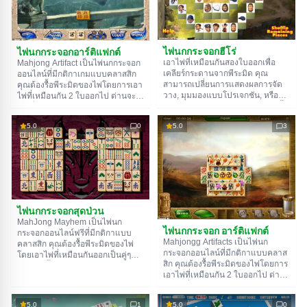
ไพ่นกกระจอกฮีโร่
ไพ่นกกระจอกอาร์ติแฟกต์
เอาไพ่ที่เหมือนกันสองใบออกเพื่อ
Mahjong Artifact เป็นไพ่นกกระจอก
เคลียร์กระดานจากพีระมิด คุณ
ออนไลน์ที่มีกติกาเกมแบบคลาสสิก
สามารถเปลี่ยนการแสดงผลการจัด
คุณต้องรื้อพีระมิดของไพ่โดยการเอา
วาง, มุมมองแบบโปรเจกชัน, หรือมุม
ไพ่ที่เหมือนกัน 2 ใบออกไป ด่านจะ
มองจากด้านบนได้ ไพ่นกกระจอกนี้
จบเมื่อคุณเอาไพ่สีเหลือง 2 ใบออก
สำหรับเด็ก ดังนั้นจึงไม่มีการจับเวลา
ไป เป็นโบนัส, สามารถยกเลิกการ
5.0
0
5.0
3
คุณสามารถค่อยๆ ค้นหารูปภาพที่
เคลื่อนไหว, สับไพ่, รวมถึงไพ่โบนัส
เหมือนกันและไม่ต้องรีบร้อนในการ
ต่างๆ ได้ หลังจากแต่ละด่านที่ผ่าน,
เอาออก
หน้าใหม่ของหนังสือการ์ตูนจะเปิด
ขึ้นให้คุณ
ไพ่นกกระจอกสุดป่วน
MahJong Mayhem เป็นไพ่นก
ไพ่นกกระจอก อาร์ติแฟกต์
กระจอกออนไลน์ฟรีที่มีกติกาแบบ
Mahjongg Artifacts เป็นไพ่นก
คลาสสิก คุณต้องรื้อพีระมิดของไพ่
กระจอกออนไลน์ที่มีกติกาแบบคลาส
โดยเอาไพ่ที่เหมือนกันออกเป็นคู่ๆ
สิก คุณต้องรื้อพีระมิดของไพ่โดยการ
เวอร์ชันนี้ของเกมโดดเด่นด้วยอินเท
เอาไพ่ที่เหมือนกัน 2 ใบออกไป ด่าน
อร์เฟซที่สวยงามและความสามารถ
จะจบเมื่อคุณเอาไพ่สีเหลือง 2 ใบออก
ในการเลือกพื้นหลังสำหรับเกม ขึ้นอยู่
ไป
กับพื้นหลังที่เลือก ตัวเลือกการจัดวาง
5.0
1
5.0
0