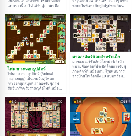
เกมที่ดัดแปลงมาจากไพ่นกกระจอก
วัยรุ่นต้องเลิฟ โดยเฉพาะสาวๆ น่าจะ
แต่คราวนี้เราไม่ได้จับคู่ภาพเหมือน
ชอบเป็นพิเศษ จับคู่ไพ่รูปของกินน่า
กันนะ น้องๆ ต้องเลือกไพ่ตัวเลขมา
อร่อยไปพร้อมกับเพลงสนุกๆ น้องๆ
รวมกันให้ได้ผลลัพธ์ตามที่กำหนด
ต้องจับคู่ให้ทันก่อนที่อาหารจะเลื่อน
5.0
0
5.0
1
ซึ่งตัวเลขเป้าหมายจะเปลี่ยนไปใน
ไปจนสุดสายพาน มีระดับความยาก
แต่ละเลเวลและแสดงอยู่ด้านบนของ
ให้เลือก 3 ระดับ แถมยังมีไพ่โบนัส
จอ เกมนี้ช่วยฝึกคิดเลขในใจได้ดี
ด้วยนะ เกมนี้ต้องแข่งกับเวลา ลุย
มากๆ เล่นชิลๆ ไม่มีการจับเวลาจ้า
เลย!
มาจองสัตว์น้อยสำหรับเด็ก
มาจองเวอร์ชั่นสัตว์โลกน่ารัก! เป้า
หมายคือเคลียร์พีระมิดโดยการจับคู่
ไพ่นกกระจอกรูปสัตว์
ภาพสัตว์ที่เหมือนกัน มีรูปแบบการ
ไพ่นกกระจอกรูปสัตว์ (Animal
วางป้ายให้เลือกถึง 10 แบบพร้อมพื้น
majhongg) เป็นเกมจับคู่ไพ่นก
หลังสวยๆ ไม่มีการจับเวลา เล่นได้
กระจอกสุดสนุกที่เราต้องจับคู่ภาพ
สบายใจทั้งเด็กและผู้ใหญ่
สัตว์น่ารักๆ สิ่งสำคัญคือไพ่ที่เหมือน
กันต้องอยู่ใกล้กัน ถ้ามีตัวอื่นขวาง
เยอะเกินไปจะจับคู่ไม่ได้นะ เกมนี้มี
3.0
0
4.0
13
การจับเวลาด้วย แถมยังเก็บไอเทม
ตัวช่วยและระเบิดได้ด้วยล่ะ บนไพ่จะ
มีทั้งรูปสัตว์และตัวเลข ถือเป็นเกมฝึก
สมองที่ช่วยให้น้องๆ จำชื่อสัตว์และ
ตัวเลขได้ดีเลย มาแข่งกับเวลาใน
เกมไพ่นกกระจอกกันเถอะ!