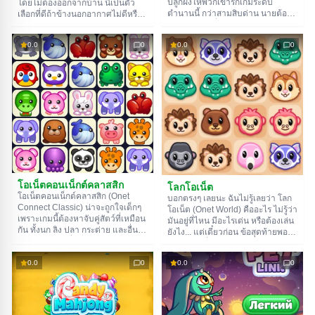
ปลูกฝังให้พวกเขารักเกมระดับ
โดยไม่ต้องออกจากบ้าน นี่เป็นตัว
ตำนานนี้ กว่าสามสิบด่าน นายต้อง
เลือกที่ดีถ้าข้างนอกอากาศไม่ดีหรือ
จับคู่ของเล่นที่เหมือนกัน: ลูกบอล
นายอยากพักผ่อนแบบไม่ต้อง
รถไฟ ลูกโป่ง จานบิน และอื่นๆ อีก
ออกแรงเยอะ แบบนี้ยิงปืนนัดเดียวได้
0.0
0
0.0
0
มากมาย เกมนี้มีคำใบ้และไม่จับ
นกสองตัวเลย: ได้พักผ่อนและได้เล่น
เวลา ทำให้เล่นได้สบายๆ ไม่มีสะดุด
กับลูกด้วย เกมนี้มีกฎง่ายๆ: นายต้อง
เคลียร์กระดานที่มีแผ่นไพ่เหมือนกัน
ให้หมดก่อนเวลาจะหมด ขอให้โชค
ดี!
โอเน็ตคอนเน็กต์คลาสสิก
โลกโอเน็ต
โอเน็ตคอนเน็กต์คลาสสิก (Onet
บอกตรงๆ เลยนะ ฉันไม่รู้เลยว่า โลก
Connect Classic) น่าจะถูกใจเด็กๆ
โอเน็ต (Onet World) คืออะไร ไม่รู้ว่า
เพราะเกมนี้ต้องหาจับคู่สัตว์ที่เหมือน
มันอยู่ที่ไหน มีอะไรเด่น หรือต้องเล่น
กัน ทั้งนก ลิง ปลา กระต่าย และอื่นๆ
ยังไง... แต่เดี๋ยวก่อน ข้อสุดท้ายพอจะ
พวกมันคิดถึงเพื่อนมาก นายเลย
เดาได้อยู่ นี่คือเกมจับคู่ไพ่นกกระจอก
ต้องหาคู่ให้พวกมัน แต่จำไว้นะว่ามี
(Mahjong Connect) สไตล์คลาสสิก
เวลาจำกัดในการค้นหา และต้อง
0.0
0
0.0
0
ที่นายต้องหาแผ่นป้ายที่เหมือนกัน
ไม่มีสัตว์สายพันธุ์อื่นมาขวางทาง
แล้วลากเส้นเชื่อมต่อกันให้ได้
พวกมันด้วย