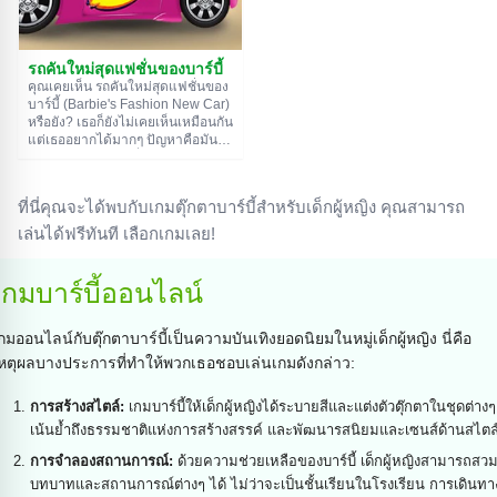
รถคันใหม่สุดแฟชั่นของบาร์บี้
คุณเคยเห็น รถคันใหม่สุดแฟชั่นของ
บาร์บี้ (Barbie's Fashion New Car)
หรือยัง? เธอก็ยังไม่เคยเห็นเหมือนกัน
แต่เธออยากได้มากๆ ปัญหาคือมัน
กำลังรอเจ้าของอยู่ที่โชว์รูมรถ ถึง
เวลาที่พวกเขาจะได้เจอกันแล้ว ไป
นั่งหลังพวงมาลัยรถคันที่คุณมีอยู่
ที่นี่คุณจะได้พบกับเกมตุ๊กตาบาร์บี้สำหรับเด็กผู้หญิง คุณสามารถ
คาดเข็มขัดนิรภัย แล้วเหยียบคันเร่ง
ให้มิดก่อนจะมีคนอื่นตัดหน้าซื้อไป
เล่นได้ฟรีทันที เลือกเกมเลย!
แต่ก็อย่าลืมระวังบนถนนด้วยล่ะ ไม่
งั้นโดนยึดใบขับขี่แน่
เกมบาร์บี้ออนไลน์
กมออนไลน์กับตุ๊กตาบาร์บี้เป็นความบันเทิงยอดนิยมในหมู่เด็กผู้หญิง นี่คือ
หตุผลบางประการที่ทำให้พวกเธอชอบเล่นเกมดังกล่าว:
การสร้างสไตล์:
เกมบาร์บี้ให้เด็กผู้หญิงได้ระบายสีและแต่งตัวตุ๊กตาในชุดต่างๆ
เน้นย้ำถึงธรรมชาติแห่งการสร้างสรรค์ และพัฒนารสนิยมและเซนส์ด้านสไตล
การจำลองสถานการณ์:
ด้วยความช่วยเหลือของบาร์บี้ เด็กผู้หญิงสามารถสว
บทบาทและสถานการณ์ต่างๆ ได้ ไม่ว่าจะเป็นชั้นเรียนในโรงเรียน การเดินทา