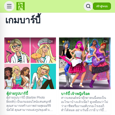
เข้าสู่ระบบ
เกมบาร์บี้
0.0
0
0.0
0
ตู้ถ่ายรูปบาร์บี้
บาร์บี้ เจ้าหญิงร็อค
ตู้ถ่ายรูปบาร์บี้ (Barbie Photo
สาวบลอนด์หน้าตุ๊กตาคนนี้เคยเป็น
Booth) เป็นเกมออนไลน์แสนสนุกที่
อะไรมาบ้างแล้วเนี่ย? ดูเหมือนว่าไม่
คุณสามารถสร้างภาพถ่ายสุดออริจิ
ว่าอาชีพหรืองานอดิเรกอะไรเธอก็
นัลได้ คุณสามารถแต่งรูปของตัวเอง
ทำได้หมด อย่างวันนี้ เรามี บาร์บี้
หรือใช้คอลเลกชันของบาร์บี้ก็ได้ มี
เจ้าหญิงร็อค (Barbie Rock