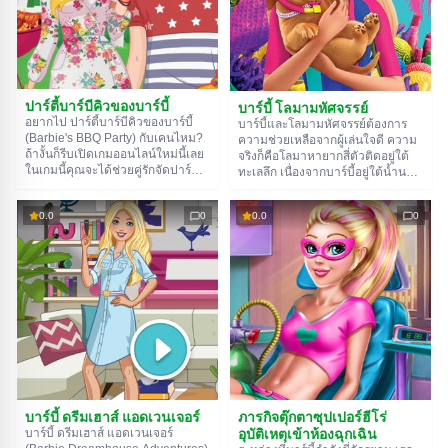
ปาร์ตี้บาร์บีคิวของบาร์บี้
บาร์บี้ โลมามหัศจรรย์
อยากไป ปาร์ตี้บาร์บีคิวของบาร์บี้
บาร์บี้และโลมามหัศจรรย์ต้องการ
(Barbie's BBQ Party) กับเคนไหม?
ความช่วยเหลือจากผู้เล่นใจดี ความ
ถ้างั้นก็รีบเปิดเกมออนไลน์ใหม่นี้เลย
จริงก็คือโลมาหายากสี่ตัวติดอยู่ใต้
ในเกมนี้คุณจะได้ช่วยคู่รักจัดปาร์ตี้ที่
ทะเลลึก เนื่องจากบาร์บี้อยู่ใต้น้ำนาน
สวนหลังบ้าน คุณต้องทำการ์ดเชิญ
ไม่ได้ นางเงือกอิสลาเลยจะมาช่วย
สุดเก๋ให้แขก จัดโต๊ะ และเลือกชุดให้
เรา ภายใต้การควบคุมของเรา เธอ
0.0
0
0.0
0
เจ้าภาพ น่าเสียดายที่คุณไม่สามารถ
พร้อมที่จะสำรวจเขาวงกต เก็บ
ชิมอาหารที่เสิร์ฟได้ เพราะมันดูน่า
เปลือกหอย และช่วยชีวิตสัตว์ผู้
ค้นหาเกม
กินสุดๆ ไปเลย
บริสุทธิ์แล้ว
บาร์บี้ ดรีมเฮาส์ แอดเวนเจอร์
ภารกิจตุ๊กตาซุปเปอร์ฮีโร่
อุบัติเหตุเข้าห้องฉุกเฉิน
บาร์บี้ ดรีมเฮาส์ แอดเวนเจอร์