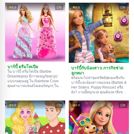
กรอบรูปให้เลือกหลายแบบ รวมถึง
Princess) เธอตั้งวงดนตรีของตัวเอง
0.0
0
0.0
0
กรอบสำหรับรูปหมู่ด้วย และหลังจาก
เพื่อพิชิตวงการเพลง และคุณจะต้อง
นั้น ส่วนที่ดีที่สุดก็จะเริ่มขึ้น — การ
ช่วยเธอในเรื่องนี้ สร้างเพลงฮิตใหม่ๆ
แต่งรูปด้วยเครื่องมือในเกมไงล่ะ
โดยการเลือกทำนองเจ๋งๆ ด้วยความ
ช่วยเหลือจากนักแสดงมากพรสวรรค์
ขอให้โชคดีกับการแสดงนะ!
บาร์บี้ ดรีมโทเปีย
บาร์บี้กับน้องสาว: ภารกิจช่วย
ใน บาร์บี้ ดรีมโทเปีย (Barbie
ลูกหมา
Dreamtopia) มีการผจญภัยทุกรูป
พร้อมจะไปล่าขุมทรัพย์สุดอเมซิ่งกับ
แบบรอคุณอยู่ ใน Rainbow Cove
บาร์บี้และน้องสาวของเธอ (Barbie &
คุณสามารถเล่นสไลเดอร์สนุกๆ ใน
Her Sisters: Puppy Rescue) หรือ
ด่าน Gorgeous Hair คุณต้องหาตัว
ยัง? งานนี้สนุกแน่! คุณต้องหาสิ่งของ
ละครที่ตรงกัน และใน Sweetville —
ที่ลูกหมาจอมซนทำกระจัดกระจาย
หาจุดต่างระหว่างรูปภาพ Glitter
ไปทั่ว อ้อ คุณต้องหาตัวพวกมันให้
Mountain มีพัซเซิลที่ไม่เหมือนใคร
0.0
0
0.0
0
เจอด้วยนะ คุณจะต้องค้นหาในสถาน
ซึ่งคุณต้องประกอบขนมหวานจาก
ที่ต่างๆ ตั้งแต่ห้องในบ้านไปจนถึง
ชิ้นส่วนของขนมต่างๆ เข้าด้วยกัน
สวนสาธารณะสุดแปลกตา อย่าลืม
นะว่าคุณสามารถเลื่อนดูสถานที่
ต่างๆ ได้โดยกดคลิกซ้ายค้างไว้