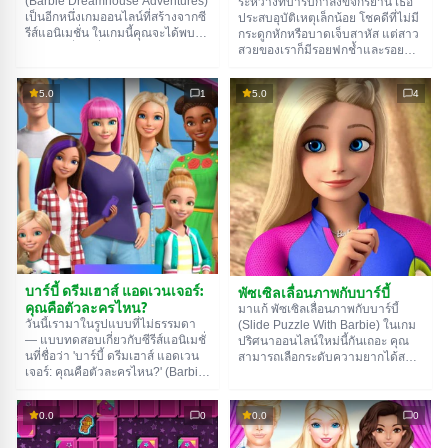
(Barbie Dreamhouse Adventures)
ระหว่างที่บาร์บี้กำลังขี่จักรยาน เธอ
เป็นอีกหนึ่งเกมออนไลน์ที่สร้างจากซี
ประสบอุบัติเหตุเล็กน้อย โชคดีที่ไม่มี
รีส์แอนิเมชั่น ในเกมนี้คุณจะได้พบกับ
กระดูกหักหรือบาดเจ็บสาหัส แต่สาว
ตัวละครที่คุณชื่นชอบที่มาขอความ
สวยของเราก็มีรอยฟกช้ำและรอยขีด
ช่วยเหลือ เรเน่ต้องการคู่หูเล่น
ข่วนหลายแห่งเลย ให้ความช่วย
แบดมินตัน นิกกี้อยากฝึกขี่ม้า และ
เหลือบาร์บี้ที่บาดเจ็บ (Super Doll
5.0
1
5.0
4
เชลซีอยากเล่นซ่อนหา มาช่วยสาวๆ
Mission Accident ER): วัดไข้และ
ทำตามคำขอกันเถอะ
ความดัน พันแผล ฉีดยา ให้ออกซิเจน
และให้ยากินสักสองสามเม็ด
บาร์บี้ ดรีมเฮาส์ แอดเวนเจอร์:
พัซเซิลเลื่อนภาพกับบาร์บี้
คุณคือตัวละครไหน?
มาแก้ พัซเซิลเลื่อนภาพกับบาร์บี้
วันนี้เรามาในรูปแบบที่ไม่ธรรมดา
(Slide Puzzle With Barbie) ในเกม
— แบบทดสอบเกี่ยวกับซีรีส์แอนิเมชั่
ปริศนาออนไลน์ใหม่นี้กันเถอะ คุณ
นที่ชื่อว่า 'บาร์บี้ ดรีมเฮาส์ แอดเวน
สามารถเลือกระดับความยากได้สาม
เจอร์: คุณคือตัวละครไหน?' (Barbie
ระดับและมีรูปภาพให้เลือกสามรูป
Dreamhouse Adventures: Which
ความยากจะเป็นตัวกำหนดจำนวน
Character Are You?) แค่ตอบ
ชิ้นส่วนของเกม ส่วนรูปภาพก็ยิ่งง่าย
0.0
0
0.0
0
คำถามทั่วไปไม่กี่ข้อ คุณก็จะรู้ว่า
เข้าไปใหญ่ – คุณแค่เลือกภาพที่ชอบ
บทบาทไหนในเรื่องราวของบาร์บี้ที่
แล้วเริ่มต่อจิ๊กซอว์ได้เลย เกมนี้มีตัว