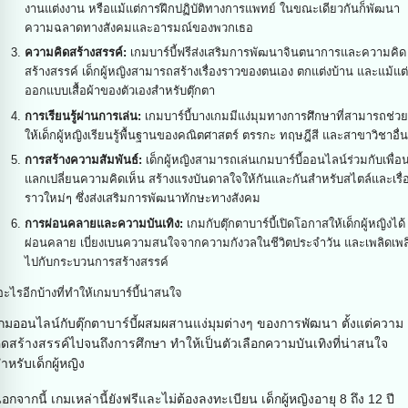
งานแต่งงาน หรือแม้แต่การฝึกปฏิบัติทางการแพทย์ ในขณะเดียวกันก็พัฒนา
ความฉลาดทางสังคมและอารมณ์ของพวกเธอ
ความคิดสร้างสรรค์:
เกมบาร์บี้ฟรีส่งเสริมการพัฒนาจินตนาการและความคิด
สร้างสรรค์ เด็กผู้หญิงสามารถสร้างเรื่องราวของตนเอง ตกแต่งบ้าน และแม้แต่
ออกแบบเสื้อผ้าของตัวเองสำหรับตุ๊กตา
การเรียนรู้ผ่านการเล่น:
เกมบาร์บี้บางเกมมีแง่มุมทางการศึกษาที่สามารถช่วย
ให้เด็กผู้หญิงเรียนรู้พื้นฐานของคณิตศาสตร์ ตรรกะ ทฤษฎีสี และสาขาวิชาอื่
การสร้างความสัมพันธ์:
เด็กผู้หญิงสามารถเล่นเกมบาร์บี้ออนไลน์ร่วมกับเพื่อ
แลกเปลี่ยนความคิดเห็น สร้างแรงบันดาลใจให้กันและกันสำหรับสไตล์และเรื่
ราวใหม่ๆ ซึ่งส่งเสริมการพัฒนาทักษะทางสังคม
การผ่อนคลายและความบันเทิง:
เกมกับตุ๊กตาบาร์บี้เปิดโอกาสให้เด็กผู้หญิงได้
ผ่อนคลาย เบี่ยงเบนความสนใจจากความกังวลในชีวิตประจำวัน และเพลิดเพล
ไปกับกระบวนการสร้างสรรค์
อะไรอีกบ้างที่ทำให้เกมบาร์บี้น่าสนใจ
กมออนไลน์กับตุ๊กตาบาร์บี้ผสมผสานแง่มุมต่างๆ ของการพัฒนา ตั้งแต่ความ
ิดสร้างสรรค์ไปจนถึงการศึกษา ทำให้เป็นตัวเลือกความบันเทิงที่น่าสนใจ
ำหรับเด็กผู้หญิง
อกจากนี้ เกมเหล่านี้ยังฟรีและไม่ต้องลงทะเบียน เด็กผู้หญิงอายุ 8 ถึง 12 ปี