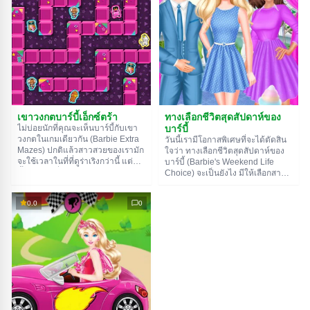
เหมาะกับคุณที่สุด คุณเป็นคนสดใส
จับเวลาให้คุณดูเวลาที่ใช้ไปได้ด้วย
คาดเดาไม่ได้อย่างเดซี่หรือเปล่า?
นะ
หรือเป็นคนมองโลกในแง่ดีแบบสมัย
ใหม่อย่างสคิปเปอร์? หรือคุณจะ
เหมือนตัวเอกสุดน่ารักอย่างบาร์บี้
เอง? มาหาคำตอบกันเถอะ
เขาวงกตบาร์บี้เอ็กซ์ตร้า
ทางเลือกชีวิตสุดสัปดาห์ของ
บาร์บี้
ไม่บ่อยนักที่คุณจะเห็นบาร์บี้กับเขา
วงกตในเกมเดียวกัน (Barbie Extra
วันนี้เรามีโอกาสพิเศษที่จะได้ตัดสิน
Mazes) ปกติแล้วสาวสวยของเรามัก
ใจว่า ทางเลือกชีวิตสุดสัปดาห์ของ
จะใช้เวลาในที่ที่ดูร่าเริงกว่านี้ แต่วัน
บาร์บี้ (Barbie's Weekend Life
นี้ เธอและเพื่อนๆ ตัดสินใจมาทดสอบ
Choice) จะเป็นยังไง มีให้เลือกสาม
ความสามารถของตัวเอง นำทาง
แบบ: พักผ่อนอยู่บ้าน ไปแฮงเอาท์กับ
สาวๆ ผ่านทางเดินสีสันสดใส เก็บ
เพื่อน หรือไปเดท ในแบบแรก บาร์บี้
0.0
0
ตุ๊กตาสัตว์น่ารักๆ ระหว่างทาง และ
จะนอนแช่น้ำและดูแลต้นไม้ของเธอ
พุ่งเข้าสู่พอร์ทัลหลากสี ใช้ปุ่มลูกศร
แบบที่สอง เธอจะไปช้อปปิ้งกับไอริส
เพื่อเคลื่อนที่นะ ขอให้โชคดี!
ส่วนแบบที่สาม เธอจะเลือกชุดและ
ออกไปเจอเคน