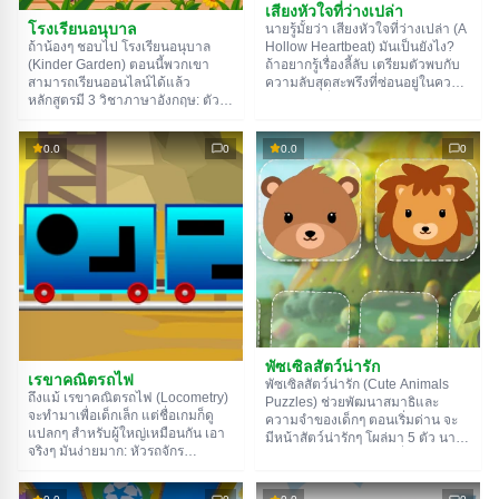
เสียงหัวใจที่ว่างเปล่า
โรงเรียนอนุบาล
นายรู้มั้ยว่า เสียงหัวใจที่ว่างเปล่า (A
ถ้าน้องๆ ชอบไป โรงเรียนอนุบาล
Hollow Heartbeat) มันเป็นยังไง?
(Kinder Garden) ตอนนี้พวกเขา
ถ้าอยากรู้เรื่องลี้ลับ เตรียมตัวพบกับ
สามารถเรียนออนไลน์ได้แล้ว
ความลับสุดสะพรึงที่ซ่อนอยู่ในความ
หลักสูตรมี 3 วิชาภาษาอังกฤษ: ตัว
มืดได้เลย ที่พักของนายกลายเป็นคุก
อักษร ไวยากรณ์ และเลข บทเรียน
ขังจิตใจ และทางไปสู่อิสรภาพต้อง
ประกอบด้วยแบบฝึกหัดหลายแบบ
ผ่านความทุกข์ทรมาน – ของคนอื่น
0.0
0
0.0
0
และจะค่อยๆ ยากขึ้น และเพื่อไม่ให้
หรือของนายเอง นายเลือกได้ และจำ
น้องๆ เบื่อ ภารกิจจะมีภาพประกอบ
ไว้ว่าการตัดสินใจของนายจะถูก
ฮาๆ และมีเสียงคนเล่าเรื่องที่น่าฟัง
จารึกไว้ในประวัติศาสตร์ เหมือนรอย
ด้วย
เท้าบนหิมะ
พัซเซิลสัตว์น่ารัก
เรขาคณิตรถไฟ
พัซเซิลสัตว์น่ารัก (Cute Animals
ถึงแม้ เรขาคณิตรถไฟ (Locometry)
Puzzles) ช่วยพัฒนาสมาธิและ
จะทำมาเพื่อเด็กเล็ก แต่ชื่อเกมก็ดู
ความจำของเด็กๆ ตอนเริ่มด่าน จะ
แปลกๆ สำหรับผู้ใหญ่เหมือนกัน เอา
มีหน้าสัตว์น่ารักๆ โผล่มา 5 ตัว นาย
จริงๆ มันง่ายมาก: หัวรถจักร
ต้องเอามันไปใส่ในช่องที่ถูกต้องโดย
(Locomotive) + เรขาคณิต
ดูจากโครงร่างของมัน เสร็จแล้ว
(Geometry) = Locometry เป็นการ
หรอ? ทำซ้ำกับสัตว์ตัวใหม่ไปเรื่อยๆ