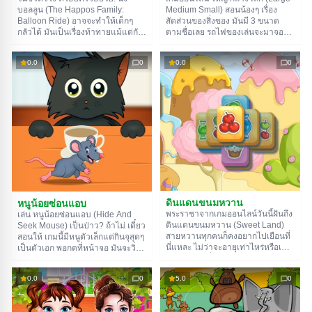
Medium Small) สอนน้องๆ เรื่อง
บอลลูน (The Happos Family:
สัดส่วนของสิ่งของ มันมี 3 ขนาด
Balloon Ride) อาจจะทำให้เด็กๆ
ตามชื่อเลย รถไฟของเล่นจะมาจอดที่
กลัวได้ มันเป็นเรื่องท้าทายแม้แต่กับ
ชานชาลา เด็กๆ ต้องแยกของใส่ตู้
ผู้ใหญ่ แต่เกมออนไลน์มันต่างออกไป
รถไฟตามขนาด มีของเล่นให้เลือก
ในเกม ทุกอย่างจะกลายเป็นการผจญ
0.0
0
0.0
0
เพียบเลยนะ ทั้งตุ๊กตา ทหาร หุ่นยนต์
ภัยที่สนุกสนาน อย่างวันนี้ นายจะได้
ไดโนเสาร์ รถยนต์ และอื่นๆ อีกเพียบ
เป่าลมและตกแต่งบอลลูนลมร้อน
ของตัวเอง แล้วบินออกไปในระยะ
ทางที่สวยงาม
ดินแดนขนมหวาน
หนูน้อยซ่อนแอบ
พระราชาจากเกมออนไลน์วันนี้ฝันถึง
เล่น หนูน้อยซ่อนแอบ (Hide And
ดินแดนขนมหวาน (Sweet Land)
Seek Mouse) เป็นป่าว? ถ้าไม่ เดี๋ยว
สายหวานทุกคนก็คงอยากไปเยือนที่
สอนให้ เกมนี้มีหนูตัวเล็กแต่กินจุสุดๆ
นี่แหละ ไม่ว่าจะอายุเท่าไหร่หรือเพศ
เป็นตัวเอก พอกดที่หน้าจอ มันจะวิ่ง
ไหนก็ตาม เพื่อไม่ให้อาหารเป็นพิษ
ไปหาของโปรด แต่มีแมวซุ่มอยู่ใกล้ๆ
ขนมต้องถูกจับคู่ให้ถูก ผลไม้คู่ผลไม้
นะ บางทีมันจะกระโดดออกมาจาก
0.0
0
5.0
0
ลูกอมคู่ลูกอม ไปเรื่อยๆ ถ้าทำได้เร็ว
ใต้โต๊ะเพื่อจับเจ้าหนูจอมตะกละ ตอน
พอ นายจะได้โบนัสเจ๋งๆ ด้วยนะ
นั้นแหละที่นายต้องรีบซ่อนหลังแก้ว
น้ำ แจกัน หรือของอื่นๆ