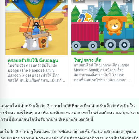
0.0
0
0.0
0
ผสมคำที่ตลกดี ในเกมนี้นายต้องแยก
จนกว่าเวลาจะหมด มีเวลาให้ 1 นาที
รูปทรงเรขาคณิตใส่ตู้รถไฟให้ถูก
สำหรับทุกอย่าง ลุยเลย!
ตามเงาของมัน มีเวลาแค่ 1 นาทีใน
การทำภารกิจแต่ละด่าน ลุยเลย!
ใหญ่ กลาง เล็ก
ครอบครัวฮัปโป้: นั่งบอลลูน
เกมออนไลน์ ใหญ่ กลาง เล็ก (Large
ในชีวิตจริง ครอบครัวฮัปโป้: นั่ง
Medium Small) สอนน้องๆ เรื่อง
บอลลูน (The Happos Family:
สัดส่วนของสิ่งของ มันมี 3 ขนาด
Balloon Ride) อาจจะทำให้เด็กๆ
ตามชื่อเลย รถไฟของเล่นจะมาจอดที่
กลัวได้ มันเป็นเรื่องท้าทายแม้แต่กับ
ชานชาลา เด็กๆ ต้องแยกของใส่ตู้
ผู้ใหญ่ แต่เกมออนไลน์มันต่างออกไป
รถไฟตามขนาด มีของเล่นให้เลือก
ในเกม ทุกอย่างจะกลายเป็นการผจญ
เพียบเลยนะ ทั้งตุ๊กตา ทหาร หุ่นยนต์
ภัยที่สนุกสนาน อย่างวันนี้ นายจะได้
ไดโนเสาร์ รถยนต์ และอื่นๆ อีกเพียบ
เป่าลมและตกแต่งบอลลูนลมร้อน
ของตัวเอง แล้วบินออกไปในระยะ
กมออนไลน์สำหรับเด็กวัย 3 ขวบเป็นวิธีที่ยอดเยี่ยมสำหรับเด็กวัยหัดเดินใน
ทางที่สวยงาม
ารรับความรู้ใหม่ๆ และพัฒนาทักษะของพวกเขาไปพร้อมกับความสนุกสนา
ุกวันนี้มีเกมออนไลน์ฟรีมากมายที่เหมาะกับเด็กวัยนี้
ด็กในวัย 3 ขวบอยู่ในช่วงของการพัฒนาอย่างเข้มข้น และลักษณะอายุของ
วกเขาสามารถส่งผลกระทบอย่างมีนัยสำคัญต่อพฤติกรรม การมีปฏิสัมพันธ์ก