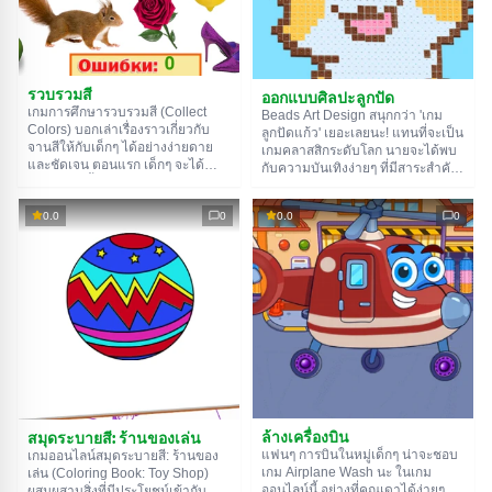
รวบรวมสี
ออกแบบศิลปะลูกปัด
เกมการศึกษารวบรวมสี (Collect
Beads Art Design สนุกกว่า 'เกม
Colors) บอกเล่าเรื่องราวเกี่ยวกับ
ลูกปัดแก้ว' เยอะเลยนะ! แทนที่จะเป็น
จานสีให้กับเด็กๆ ได้อย่างง่ายดาย
เกมคลาสสิกระดับโลก นายจะได้พบ
และชัดเจน ตอนแรก เด็กๆ จะได้
กับความบันเทิงง่ายๆ ที่มีสาระสำคัญ
เรียนรู้ว่าสีทั้งเก้าสีเรียกว่าอะไร และ
คือการวางลูกปัดสี ถ้าคุณทำตามคำ
วัตถุหรือสิ่งมีชีวิตใดบ้างที่สามารถมี
แนะนำและวางมันในที่ที่ถูกต้อง ใน
0.0
0
0.0
0
สีเหล่านั้นได้ จากนั้นนายต้องหา
ไม่ช้านายก็จะได้เห็นภาพวาดตลกๆ
สิ่งของที่มีสีที่กำหนดท่ามกลางสิ่งขอ
ในหัวข้อที่เลือกไว้: อาหาร, สัตว์,
งอื่นๆ อีกมากมาย ทั้งหมดนี้มีเสียงที่
แฟชั่น หรือตัวละคร
เป็นมิตรพากย์ให้ฟังอย่างสมบูรณ์
แบบ
ล้างเครื่องบิน
สมุดระบายสี: ร้านของเล่น
แฟนๆ การบินในหมู่เด็กๆ น่าจะชอบ
เกมออนไลน์สมุดระบายสี: ร้านของ
เกม Airplane Wash นะ ในเกม
เล่น (Coloring Book: Toy Shop)
ออนไลน์นี้ อย่างที่คุณเดาได้ง่ายๆ
ผสมผสานสิ่งที่มีประโยชน์เข้ากับ