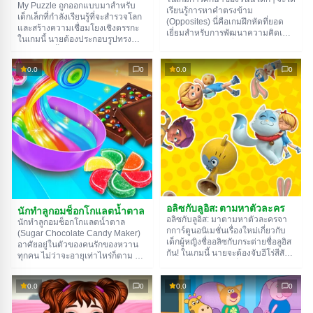
My Puzzle ถูกออกแบบมาสำหรับ
เรียนรู้การหาคำตรงข้าม
เด็กเล็กที่กำลังเรียนรู้ที่จะสำรวจโลก
(Opposites) นี่คือเกมฝึกหัดที่ยอด
และสร้างความเชื่อมโยงเชิงตรรกะ
เยี่ยมสำหรับการพัฒนาความคิดเชิง
ในเกมนี้ นายต้องประกอบรูปทรง
ตรรกะและแม้กระทั่งความคิดเชิง
ต่างๆ ทีละชิ้นโดยการลากพวกมันบน
นามธรรม เพราะไม่ใช่ทุกภารกิจจะ
หน้าจอ จำนวนชิ้นส่วนจะเพิ่มขึ้นเมื่อ
เข้าใจได้ในแวบแรก การจับคู่ดวง
0.0
0
0.0
0
นายเล่นไปเรื่อยๆ ตัวอย่างเช่น
จันทร์กับดวงอาทิตย์นั้นง่าย แต่
ลูกโป่งประกอบด้วยชิ้นส่วนขนาด
สำหรับแนวคิดอย่าง 'ข้างใน' กับ
ใหญ่สองชิ้น และดาวเคราะห์โลก
'ข้างนอก' หรือ 'ใต้' กับ 'บน' ล่ะ?
ประกอบด้วยชิ้นส่วนเล็กๆ สี่ชิ้น
สำหรับเด็กแล้วมันไม่ได้ชัดเจน
ขนาดนั้นนะ
ค้นหาเกม
อลิซกับลูอิส: ตามหาตัวละคร
นักทำลูกอมช็อกโกแลตน้ำตาล
อลิซกับลูอิส: มาตามหาตัวละครจา
นักทำลูกอมช็อกโกแลตน้ำตาล
กการ์ตูนอนิเมชั่นเรื่องใหม่เกี่ยวกับ
(Sugar Chocolate Candy Maker)
เด็กผู้หญิงชื่ออลิซกับกระต่ายชื่อลูอิส
อาศัยอยู่ในตัวของคนรักของหวาน
กัน! ในเกมนี้ นายจะต้องจับฮีโร่สีสัน
ทุกคน ไม่ว่าจะอายุเท่าไหร่ก็ตาม แต่
สดใส พวกเขาจะเคลื่อนไหวไปมาบน
เขาถูกขังอยู่ข้างในเพราะความกลัว
หน้าจอตลอดเวลา มันเลยอาจจะยาก
ที่จะทำพลาด เพราะไม่มีใครอยากให้
หน่อยที่จะเลือกตัวที่ต้องการ แถม
0.0
0
0.0
0
ไฟไหม้ในครัวหรอกจริงมั้ย? เกม
เวลายังเดินไม่หยุดอีกด้วย นายมี
ออนไลน์วันนี้จะสอนให้นายไม่กลัว
เวลาแค่ครึ่งนาทีสำหรับทุกอย่างเลย
แต่ให้ลงมือทำ! นายจะได้ดูวิธีเตรียม