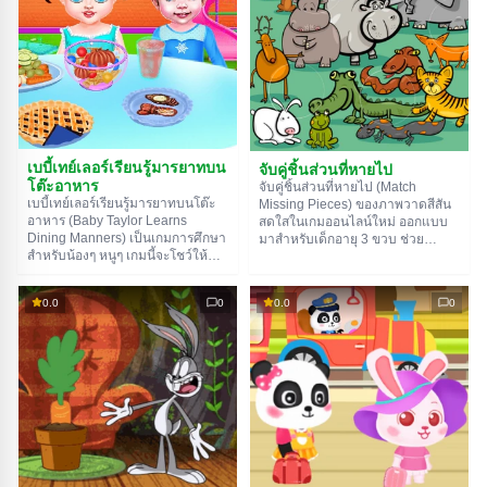
เบบี้เทย์เลอร์เรียนรู้มารยาทบน
จับคู่ชิ้นส่วนที่หายไป
โต๊ะอาหาร
จับคู่ชิ้นส่วนที่หายไป (Match
เบบี้เทย์เลอร์เรียนรู้มารยาทบนโต๊ะ
Missing Pieces) ของภาพวาดสีสัน
อาหาร (Baby Taylor Learns
สดใสในเกมออนไลน์ใหม่ ออกแบบ
Dining Manners) เป็นเกมการศึกษา
มาสำหรับเด็กอายุ 3 ขวบ ช่วย
สำหรับน้องๆ หนูๆ เกมนี้จะโชว์ให้
พัฒนาการสังเกตและตรรกะ ด้วย
เห็นชัดๆ เลยว่าควรทำตัวยังไงเวลา
คุณสมบัติเหล่านี้ เด็กจะต้องทำ
กินข้าว ตัวเอกของเรายังไม่รู้กฎง่ายๆ
ภารกิจให้สำเร็จ 15 ภารกิจ แต่ละ
0.0
0
0.0
0
เลยทำให้เธอไปอยู่ในสถานการณ์ที่
ด่านจะให้รูปภาพที่ขาดหายไป 4
น่าอึดอัด พ่อแม่เลยต้องเข้ามาช่วย!
ส่วน คุณต้องหาพวกมันแล้วใส่ลงใน
พวกเขาสอนเรื่องความสุภาพ การ
ตำแหน่งที่ถูกต้อง
เคารพผลงานของคนอื่น แถมยังช่วย
กันอบพายด้วยนะ