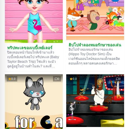
นะ ถ้าทำถูกจะได้เวลาเพิ่ม แต่ถ้าทำ
ของโปรดจากช็อกโกแลตหรือมาร์มา
ผิดเวลาจะลดลง
เลดแบบทีละขั้นตอนเลย แถมยังช่วย
แพ็คทุกอย่างให้สวยงามอีกด้วยนะ
ฮิปโปจำลองหมอรักษาของเล่น
ทริปทะเลของเบบี้เทย์เลอร์
ฮิปโปจำลองหมอรักษาของเล่น
ปิดเทอมหน้าร้อนใกล้เข้ามาแล้ว
(Hippo Toy Doctor Sim) เป็น
เบบี้เทย์เลอร์เลยไป ทริปทะเล (Baby
เวอร์ชันออนไลน์ของเกมเด็กยอดฮิต
Taylor Beach Trip) ใช่แล้ว จะมัว
ตอนเด็กๆ หลายคนคงเคยรักษา
อุดอู้อยู่ในบ้านทำไมล่ะ? และที่
ตุ๊กตาหมี หุ่นยนต์พลาสติก หรือ
ชายหาดก็มีกิจกรรมเพียบรอเราอยู่
ตุ๊กตายัดนุ่น เกมวันนี้ออกแบบมาเพื่อ
นายต้องเลือกชุดว่ายน้ำ สร้าง
เด็กรุ่นใหม่ ตอนนี้เด็กๆ ไม่ต้องหา
0.0
0
0.0
0
ปราสาททราย กินของอร่อยๆ ดื่มน้ำ
เข็ม ด้าย และกระดุมแล้ว – ทุกอย่าง
เย็นๆ ไปรักษาตัวที่ปฐมพยาบาลท้อง
อยู่บนหน้าจอ แค่คลิกเมาส์ก็เสร็จ
ถิ่น แถมยังต้องซ่อมรถด้วยนะ