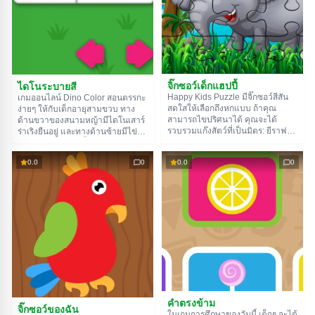
จิ๊กซอว์เด็กแฮปปี้
ไดโนระบายสี
Happy Kids Puzzle มีจิ๊กซอว์สีสัน
เกมออนไลน์ Dino Color สอนตรรกะ
สดใสให้เลือกถึงหกแบบ ถ้าคุณ
ง่ายๆ ให้กับเด็กอายุสามขวบ ทาง
สามารถไขปริศนาได้ คุณจะได้
ด้านขวาของสนามหญ้ามีไดโนเสาร์
รวบรวมแก๊งสัตว์ที่เป็นมิตร: ยีราฟ
ร่าเริงยืนอยู่ และทางด้านซ้ายมีไข่
แพนด้า สิงโต ช้าง เต่า และม้าลาย
สามฟอง นายต้องชี้ให้ได้ว่ามันฟัก
ภารกิจต่างๆ ไม่เพียงแต่แตกต่างกัน
ออกมาจากไข่ใบไหนโดยการรวมจิ๊ก
0.0
0
0.0
0
ที่รูปภาพเท่านั้น แต่ยังแตกต่างกันที่
ซอว์สองชิ้นเข้าด้วยกัน ในการทำ
ความยากด้วย ตั้งใจให้ดี อย่ารีบร้อน
เช่นนี้ ให้ลากชิ้นส่วนหนึ่งไปยังอีกชิ้น
แล้วคุณจะทำสำเร็จ ขอให้สนุกกับ
หนึ่งโดยใช้เมาส์หรือนิ้วของคุณ และ
เกมนะ!
จำไว้ว่าชิ้นส่วนต้องมีสีเดียวกันนะ
โชคดี!
คำตรงข้าม
จิ๊กซอว์ของฉัน
ในเกมการศึกษาของวันนี้ เด็กๆ จะได้