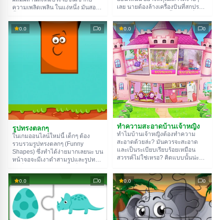
เลย นายต้องล้างเครื่องบินที่สกปรก
ความเพลิดเพลิน ในแง่หนึ่ง มันสอน
มากระหว่างการบินครั้งล่าสุด ที่น่า
พื้นฐานการวาดภาพและการใช้สี ใน
สนใจคือมีเฮลิคอปเตอร์หลายลำ
อีกแง่หนึ่ง มันทำสิ่งนี้ในสภาพ
0.0
0
0.0
0
กระสวยอวกาศ และมีเครื่องบินเพียง
แวดล้อมที่น่าพอใจสำหรับเด็กๆ จริงๆ
ลำเดียวให้เลือก แต่หลังจากทำความ
แล้ว เด็กคนไหนบ้างที่ไม่ชอบของ
สะอาดทุกขั้นตอนแล้ว ก็สามารถทาสี
เล่น? จริงอยู่ที่บางชิ้นก็ค่อนข้างล้า
ได้ตามใจชอบเลย
สมัยไปแล้ว และเคยเป็นที่นิยมใน
ศตวรรษที่แล้วนู่นเลย
ทำความสะอาดบ้านเจ้าหญิง
รูปทรงตลกๆ
ทำไมบ้านเจ้าหญิงต้องทำความ
ในเกมออนไลน์ใหม่นี้ เด็กๆ ต้อง
สะอาดด้วยล่ะ? มันควรจะสะอาด
รวบรวมรูปทรงตลกๆ (Funny
และเป็นระเบียบเรียบร้อยเหมือน
Shapes) ซึ่งทำได้ง่ายมากเลยนะ บน
สวรรค์ไม่ใช่เหรอ? คิดแบบนั้นน่ะผิด
หน้าจอจะมีเงาดำสามรูปและรูปทรง
มหันต์เลยนะ! ลูกสาวของกษัตริย์เป็น
สีหนึ่งรูป ไม่ว่าจะเป็นสี่เหลี่ยม
พวกที่ถูกตามใจจนเสียคน ไม่รู้จัก
วงกลม สามเหลี่ยม หรืออะไรที่ซับ
ทำความสะอาดของตัวเองเลย แต่
0.0
0
0.0
0
ซ้อนกว่านั้น เด็กๆ ต้องรวมองค์
พวกเธอไม่เพียงแต่จะทำรกเป็น
ประกอบที่มีรูปร่างตรงกันเข้าด้วยกัน
เท่านั้นนะ ยังชอบทำรกอีกด้วย ถ้า
นั่นคือ ย้ายรูปวงรีไปยังเงารูปวงรี
ไม่มีคนรับใช้ ห้องของพวกเธอก็จะ
ย้ายรูปสี่เหลี่ยมผืนผ้าไปยังเงารูป
กลายเป็นกองขยะของจริงในไม่ช้า
สี่เหลี่ยมผืนผ้า เป็นต้น