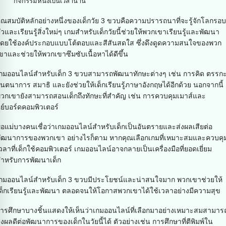
กิจกรรมหนึ่งเป็นเวลานาน
ุณสมบัติหลักอย่างหนึ่งของเด็กวัย 3 ขวบคือความปรารถนาที่จะรู้จักโลกรอบ
ัวและเรียนรู้สิ่งใหม่ๆ เกมสำหรับเด็กวัยนี้ช่วยให้พวกเขาเรียนรู้และพัฒนา
ดยใช้องค์ประกอบแบบโต้ตอบและสีสันสดใส ซึ่งดึงดูดความสนใจของพวก
ขาและช่วยให้พวกเขาซึมซับเนื้อหาได้ดีขึ้น
กมออนไลน์สำหรับเด็ก 3 ขวบสามารถพัฒนาทักษะต่างๆ เช่น การคิด ตรรก
ินตนาการ สมาธิ และยังช่วยให้เด็กเรียนรู้ภาษาอังกฤษได้อีกด้วย นอกจากนี้
วกเขายังสามารถสอนเด็กถึงทักษะที่สำคัญ เช่น การควบคุมเมาส์และ
ีย์บอร์ดคอมพิวเตอร์
่อแม่บางคนเชื่อว่าเกมออนไลน์สำหรับเด็กเป็นอันตรายและส่งผลเสียต่อ
ัฒนาการของพวกเขา อย่างไรก็ตาม หากคุณเลือกเกมที่เหมาะสมและควบคุ
วลาที่เด็กใช้คอมพิวเตอร์ เกมออนไลน์อาจกลายเป็นเครื่องมือที่ยอดเยี่ยม
ำหรับการพัฒนาเด็ก
กมออนไลน์สำหรับเด็ก 3 ขวบมีประโยชน์และน่าสนใจมาก พวกเขาช่วยให้
ด็กเรียนรู้และพัฒนา ตลอดจนให้โอกาสพวกเขาได้ใช้เวลาอย่างมีความสุข
ารศึกษาบางชิ้นแสดงให้เห็นว่าเกมออนไลน์ที่เลือกมาอย่างเหมาะสมสามาร
่งผลดีต่อพัฒนาการของเด็กในวัยนี้ได้ ตัวอย่างเช่น การศึกษาที่ตีพิมพ์ใน