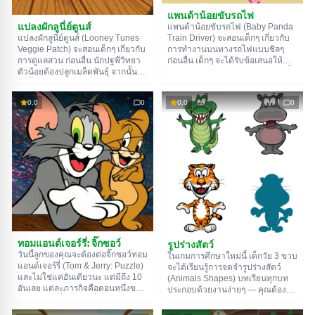
แพนด้าน้อยขับรถไฟ
แปลงผักลูนี่ย์ตูนส์
แพนด้าน้อยขับรถไฟ (Baby Panda
Train Driver) จะสอนเด็กๆ เกี่ยวกับ
แปลงผักลูนี่ย์ตูนส์ (Looney Tunes
การทำงานบนทางรถไฟแบบชิลๆ
Veggie Patch) จะสอนเด็กๆ เกี่ยวกับ
ก่อนอื่น เด็กๆ จะได้รับข้อเสนอให้
การดูแลสวน ก่อนอื่น นักปฐพีวิทยา
ประกอบรถไฟของตัวเอง หลังจากนั้น
ตัวน้อยต้องปลูกเมล็ดพันธุ์ จากนั้น
รถไฟที่ประกอบเองก็จะมาถึงสถานี
รดน้ำต้นกล้าและเก็บเกี่ยวผลผลิต
ทีนี้เราต้องตรวจตั๋วและสัมภาระของ
การกระทำทั้งหมดทำโดยมีตัวละคร
0.0
0
0.0
0
ผู้โดยสาร และเมื่อพวกเขานั่งประจำ
ร่าเริงจากซีรีส์แอนิเมชั่นคอยเป็น
ที่ คุณก็สามารถส่งสัญญาณและออก
เพื่อน เกมนี้มีไอเท็มแบบโต้ตอบ
เดินทางได้เลย
มากมายที่สามารถนำไปใช้กับตัว
ละครต่างๆ ได้
ทอมแอนด์เจอร์รี่: จิ๊กซอว์
รูปร่างสัตว์
วันนี้ลูกของคุณจะต้องต่อจิ๊กซอว์ทอม
ในเกมการศึกษาใหม่นี้ เด็กวัย 3 ขวบ
แอนด์เจอร์รี่ (Tom & Jerry: Puzzle)
จะได้เรียนรู้การจดจำรูปร่างสัตว์
และไม่ใช่แค่อันเดียวนะ แต่มีถึง 10
(Animals Shapes) บทเรียนทุกบท
อันเลย แต่ละภารกิจคือตอนหนึ่งของ
ประกอบด้วยงานง่ายๆ — คุณต้องจับ
ซีรีส์แอนิเมชั่นชื่อดัง ซึ่งต้องนำมาต่อ
คู่สัตว์ 4 ตัวเข้ากับรูปร่างที่เหมาะสม
กันทีละชิ้น ที่น่าสังเกตคือฉากส่วน
กดคลิกซ้ายค้างไว้แล้วลากสัตว์ไปยัง