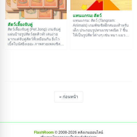
แทนแกรม: สัตว์
แทนแกรม: สัตว์ (Tangram:
สัตว์เลี้ยงจับคู่
Animals) เกมพัซเซิลฝึกสมองสำหรับ
สัตว์เลี้ยงจับคู่ (Pet Jong) เกมจับคู่
เด็ก ประกอบรูปทรงเรขาคณิต 7 ชิ้น
แผ่นป้ายรูปสัตว์สุดคิวท์! เล่นง่าย
ให้เป็นรูปสัตว์ต่างๆ เช่น หมา แมว
มากแค่จับคู่สัตว์ที่เหมือนกัน ยิ่งไว
กระต่าย เล่นง่ายแถมได้ความรู้!
เบิ้ลโบนัสยิ่งเยอะ ภาพสวยเพลงชิล
เล่นเพลินสุดๆ
« ก่อนหน้า
FlashRoom
© 2008-
2026
คลังเกมออนไลน์