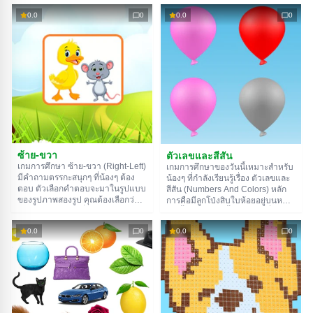
พวกที่หนีออกมากลับบ้านก่อนที่พวก
ต้องชี้ไปที่นิ้วที่กำหนด เช่น นิ้วนาง
มันจะได้รับบาดเจ็บ สังเกตให้ดีล่ะ
0.0
0
0.0
0
นิ้วชี้ และอื่นๆ เนื่องจากมือจะสลับไป
เพราะสัตว์บางตัวก็พรางตัวเก่งมาก
มา น้องๆ เลยต้องตั้งใจดูให้ดีนะ
ขอให้โชคดี!
ซ้าย-ขวา
ตัวเลขและสีสัน
เกมการศึกษา ซ้าย-ขวา (Right-Left)
เกมการศึกษาของวันนี้เหมาะสำหรับ
มีคำถามตรรกะสนุกๆ ที่น้องๆ ต้อง
น้องๆ ที่กำลังเรียนรู้เรื่อง ตัวเลขและ
ตอบ ตัวเลือกคำตอบจะมาในรูปแบบ
สีสัน (Numbers And Colors) หลัก
ของรูปภาพสองรูป คุณต้องเลือกว่า
การคือมีลูกโป่งสิบใบห้อยอยู่บนหน้า
รูปไหนคือคำตอบที่ถูกต้องสำหรับ
จอ ทั้งสีชมพู ส้ม น้ำตาล และอื่นๆ
คำถามนั้น – รูปซ้ายหรือรูปขวา
ด้านบนจะมีโจทย์เขียนไว้ว่าคุณต้อง
0.0
0
0.0
0
ตัวอย่างเช่น บ้านแบบไหนที่เหมาะ
เจาะลูกโป่งกี่ใบและสีอะไร โดยใช้
กับยีราฟมากกว่ากัน: หอคอยหินสูงๆ
เมาส์คลิกซ้าย เสร็จแล้วเหรอ? งั้นรับ
หรือกระท่อมเตี้ยๆ?
ภารกิจใหม่ไปเลย!