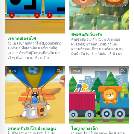
พัซเซิลสัตว์น่ารัก
เรขาคณิตรถไฟ
พัซเซิลสัตว์น่ารัก (Cute Animals
ถึงแม้ เรขาคณิตรถไฟ (Locometry)
Puzzles) ช่วยพัฒนาสมาธิและ
จะทำมาเพื่อเด็กเล็ก แต่ชื่อเกมก็ดู
ความจำของเด็กๆ ตอนเริ่มด่าน จะ
แปลกๆ สำหรับผู้ใหญ่เหมือนกัน เอา
มีหน้าสัตว์น่ารักๆ โผล่มา 5 ตัว นาย
จริงๆ มันง่ายมาก: หัวรถจักร
ต้องเอามันไปใส่ในช่องที่ถูกต้องโดย
(Locomotive) + เรขาคณิต
ดูจากโครงร่างของมัน เสร็จแล้ว
(Geometry) = Locometry เป็นการ
หรอ? ทำซ้ำกับสัตว์ตัวใหม่ไปเรื่อยๆ
0.0
0
0.0
0
ผสมคำที่ตลกดี ในเกมนี้นายต้องแยก
จนกว่าเวลาจะหมด มีเวลาให้ 1 นาที
รูปทรงเรขาคณิตใส่ตู้รถไฟให้ถูก
สำหรับทุกอย่าง ลุยเลย!
ตามเงาของมัน มีเวลาแค่ 1 นาทีใน
การทำภารกิจแต่ละด่าน ลุยเลย!
ใหญ่ กลาง เล็ก
ครอบครัวฮัปโป้: นั่งบอลลูน
เกมออนไลน์ ใหญ่ กลาง เล็ก (Large
ในชีวิตจริง ครอบครัวฮัปโป้: นั่ง