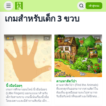
เข้าสู่ระบบ
เกมสำหรับเด็ก 3 ขวบ
0.0
0
0.0
0
ตามหาสัตว์ป่า
ตามหาสัตว์ป่า (Find the Animals)
นิ้วมือน้อยๆ
ที่แหกคุกกันออกมาจากสวนสัตว์ใน
เกมการศึกษาออนไลน์ นิ้วมือน้อยๆ
ท้องถิ่น ดูเหมือนยามจะไม่สามารถ
(Little Fingers) ออกแบบมาสำหรับ
รับมือกับหน้าที่ของตัวเองได้อีกต่อไป
เด็กวัยสามขวบ เกมนี้เน้นเรื่องนิ้วมือ
บริเวณรอบๆ เต็มไปด้วยฝูงเป็ด แมว
โดยเฉพาะและมีคำถามสิบข้อ เด็กๆ
และลิง คุณได้รับมอบหมายให้พา
จะได้เห็นมือซ้ายหรือมือขวา แล้ว