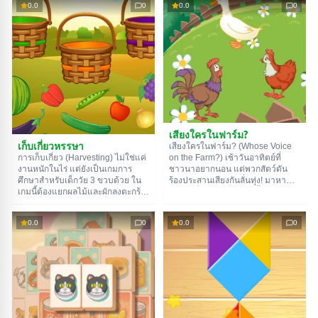
0.0
0
0.0
0
ใหญ่แสดงให้เห็นถึงมิตรภาพระหว่าง
ตำแหน่งที่ถูกต้อง มีสัตว์ให้เลือก
ตัวละคร ไม่ใช่ความเกลียดชัง พวก
มากมาย: ทั้งจระเข้ สิงโต ฮิปโป แรด
เขาดูมีความสุขและพอใจมาก
และอื่นๆ อีกเพียบ
ราวกับว่าเป็นเพื่อนกันมาตลอดชีวิต
เสียงใครในฟาร์ม?
เก็บเกี่ยวหรรษา
เสียงใครในฟาร์ม? (Whose Voice
on the Farm?) เช้าวันอาทิตย์ที่
การเก็บเกี่ยว (Harvesting) ไม่ใช่แค่
ชาวนาอยากนอน แต่พวกสัตว์ดัน
งานหนักในไร่ แต่ยังเป็นเกมการ
ร้องประสานเสียงกันลั่นทุ่ง! มาหา
ศึกษาสำหรับเด็กวัย 3 ขวบด้วย ใน
ตัวการที่ส่งเสียงร้องแล้วจิ้มเลย!
เกมนี้ต้องแยกผลไม้และผักลงตะกร้า
ตามสีของมัน เด็กๆ จะมีตัวเลือก 5 สี:
เหลือง เขียว ส้ม ม่วง แดง แต่ละ
0.0
0
0.0
0
ตะกร้าใส่ผลไม้ได้ 3-4 ผล ซึ่งจะมี
เสียงผู้ประกาศใจดีคอยอ่านชื่อให้ฟัง
ด้วย