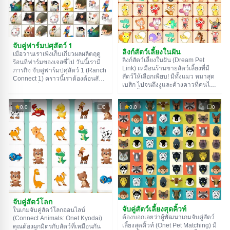
จับคู่ฟาร์มปศุสัตว์ 1
ลิงก์สัตว์เลี้ยงในฝัน
เมื่อวานเราเพิ่งเก็บเกี่ยวผลผลิตฤดู
ลิงก์สัตว์เลี้ยงในฝัน (Dream Pet
ร้อนที่ฟาร์มของเจสซี่ไป วันนี้เรามี
Link) เหมือนร้านขายสัตว์เลี้ยงที่มี
ภารกิจ จับคู่ฟาร์มปศุสัตว์ 1 (Ranch
สัตว์ให้เลือกเพียบ! มีทั้งแมว หมาสุด
Connect 1) คราวนี้เราต้องต้อนสัตว์
เบสิก ไปจนถึงงูและค้างคาวที่คนไม่
ในฟาร์มที่เดินหลงไปหลงมากลับ
ค่อยเลี้ยง แถมยังมีสิงโตกับจระเข้
บ้าน วิธีคือสร้างเส้นทางเชื่อม
สำหรับคนชอบความตื่นเต้นด้วยนะ!
ระหว่างสัตว์ที่เหมือนกัน เส้นทางหัก
0.0
0
0.0
0
แต่คุณไม่ได้มาซื้อสัตว์หรอก คุณ
มุมได้นะ แต่ห้ามเกินสองครั้ง ไม่งั้น
ต้องจับคู่สัตว์ที่เหมือนกันโดยลากเส้น
พวกมันจะหลงทาง โชคดี!
เชื่อมพวกมันต่างหาก ขอให้โชคดี
นะ!
จับคู่สัตว์โลก
จับคู่สัตว์เลี้ยงสุดคิ้วท์
ในเกมจับคู่สัตว์โลกออนไลน์
ต้องบอกเลยว่าผู้พัฒนาเกมจับคู่สัตว์
(Connect Animals: Onet Kyodai)
เลี้ยงสุดคิ้วท์ (Onet Pet Matching) มี
คุณต้องผูกมิตรกับสัตว์ที่เหมือนกัน