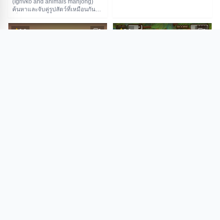
(Igrivko and animals mahjong)
เกมนี้มีการจับเวลา หากเวลาหมดจะ
ค้นหาและจับคู่รูปสัตว์ที่เหมือนกัน
เสียพลังชีวิตไป ต้องใช้ความรวดเร็ว
เพื่อเคลียร์กระดานตามกฎของไพ่นก
และไหวพริบในการเคลียร์กระดาน
กระจอก เกมนี้มีการจับเวลา หาก
ให้ทันเวลา!
0.0
0
5.0
0
เวลาหมดจะแพ้ทันที แต่ต้องระวัง
อย่ารีบร้อนจนเจอทางตัน มีระบบ
ย้อนกลับและคำใบ้เพื่อช่วยเหลือ!
ไพ่นกกระจอกจับคู่สัตว์
ไพ่นกกระจอกรูปสัตว์
สำหรับผู้ที่ชื่นชอบเกมไพ่นกกระจอก
ไพ่นกกระจอกรูปสัตว์ (Animal
รูปแบบต่างๆ เกมไพ่นกกระจอกจับคู่
majhongg) เป็นเกมจับคู่ไพ่นก
สัตว์ (Mahjong Solitaire) คือตัว
กระจอกสุดสนุกที่เราต้องจับคู่ภาพ
เลือกที่ใช่ ในเกมนี้สามารถเลือกพื้น
สัตว์น่ารักๆ สิ่งสำคัญคือไพ่ที่เหมือน
หลังของกระดานเล่นได้ ไพ่จะมีรูป
กันต้องอยู่ใกล้กัน ถ้ามีตัวอื่นขวาง
สัตว์ สัตว์เลื้อยคลาน และดอกไม้
เยอะเกินไปจะจับคู่ไม่ได้นะ เกมนี้มี
ต้องค้นหาไพ่ที่จับคู่กันเพื่อนำออก
5.0
1
5.0
1
การจับเวลาด้วย แถมยังเก็บไอเทม
จากกระดาน เกมจะดำเนินต่อไป
ตัวช่วยและระเบิดได้ด้วยล่ะ บนไพ่จะ
จนกว่าจะจับคู่ไพ่ได้ทั้งหมด เกมไพ่
มีทั้งรูปสัตว์และตัวเลข ถือเป็นเกมฝึก
นกกระจอกนี้ไม่มีการจับเวลา ขอให้
สมองที่ช่วยให้น้องๆ จำชื่อสัตว์และ
โชคดี!
ตัวเลขได้ดีเลย มาแข่งกับเวลาใน
เกมไพ่นกกระจอกกันเถอะ!