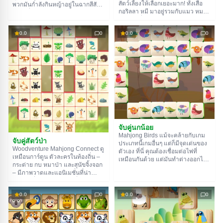
สัตว์เลี้ยงให้เลือกเยอะมาก! ทั้งเสือ
พวกมันกำลังกินหญ้าอยู่ในฉากสีสัน
กอริลลา หมี มาอยู่รวมกับแมว หมา
สดใสที่มีถึง 50 ด่าน! เพื่อให้สัตว์น้อย
และลิง เพื่อไม่ให้พวกมันตีกัน คุณ
เป็นเพื่อนกัน คุณต้องสร้างเส้นทาง
ต้องจับคู่สัตว์สายพันธุ์เดียวกันให้ได้
เชื่อมระหว่างพวกมันโดยเลี้ยวได้ไม่
0.0
0
0.0
0
หาสัตว์ที่เหมือนกันแล้วลากเส้นเชื่อม
เกินสองครั้ง เวลามีจำกัดนะ แต่จะ
เลย ลุย!
เพิ่มขึ้นทุกครั้งที่จับคู่สำเร็จ ลุยเลย!
จับคู่นกน้อย
Mahjong Birds แม้จะคล้ายกับเกม
จับคู่สัตว์ป่า
ประเภทนี้เกมอื่นๆ แต่ก็มีจุดเด่นของ
Woodventure Mahjong Connect ดู
ตัวเอง ที่นี่ คุณต้องเชื่อมต่อไพ่ที่
เหมือนการ์ตูน ตัวละครในท้องถิ่น –
เหมือนกันด้วย แต่มันทำต่างออกไป
กระต่าย กบ หมาป่า และสุนัขจิ้งจอก
เล็กน้อย โดยการกดปุ่มซ้ายของเมาส์
– มีภาพวาดและแอนิเมชั่นที่น่า
ค้างไว้ คุณต้องระบุทิศทางการบิน
ค้นหาเกม
ขบขัน เพื่อไม่ให้พวกมันเบื่อ ผู้เล่น
ของนก ด้วยวิธีง่ายๆ นี้ คุณสามารถ
ต้องส่งพวกมันไปเยี่ยมเยียนกัน เส้น
วางนักร้องขนนกในจุดที่ต้องการแล้ว
0.0
0
0.0
0
ทางที่เชื่อมต่อสัตว์ที่เหมือนกัน
จับคู่พวกมัน
สามารถมีความยาวเท่าใดก็ได้ แต่
ไม่ควรเลี้ยวเกินสามครั้ง