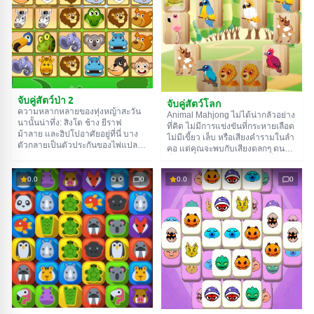
จับคู่สัตว์ป่า 2
จับคู่สัตว์โลก
ความหลากหลายของทุ่งหญ้าสะวัน
Animal Mahjong ไม่ได้น่ากลัวอย่าง
นานั้นน่าทึ่ง: สิงโต ช้าง ยีราฟ
ที่คิด ไม่มีการแข่งขันที่กระหายเลือด
ม้าลาย และฮิปโปอาศัยอยู่ที่นี่ บาง
ไม่มีเขี้ยว เล็บ หรือเสียงคำรามในลำ
ตัวกลายเป็นตัวประกันของไพ่แปลกๆ
คอ แต่คุณจะพบกับเสียงตลกๆ ดนตรี
Animals Connect 2 เปิดโอกาสให้
ที่น่าฟัง และกฎง่ายๆ: รวมไพ่ที่มีสัตว์
คุณปลดปล่อยพี่น้องตัวน้อยของเรา
เหมือนกันเป็นคู่เพื่อล้างกระดาน ไม่มี
มองหาสัตว์ที่เหมือนกันและจับคู่พวก
0.0
0
0.0
0
ใครกัดคุณหรอก รวมถึงสมาคม
มัน ในการทำเช่นนี้ พวกมันต้องไป
พิทักษ์สัตว์ด้วย
ตามเส้นทางที่มีทางเลี้ยวไม่เกินสอง
ครั้ง