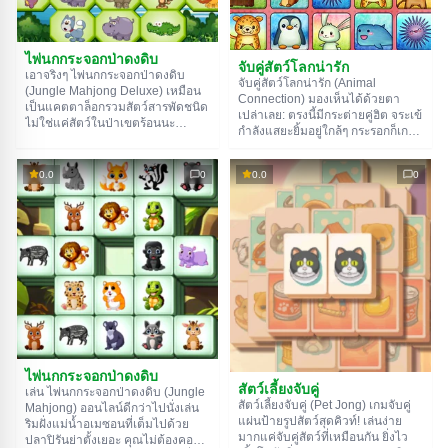
ไพ่นกกระจอกป่าดงดิบ
จับคู่สัตว์โลกน่ารัก
เอาจริงๆ ไพ่นกกระจอกป่าดงดิบ
จับคู่สัตว์โลกน่ารัก (Animal
(Jungle Mahjong Deluxe) เหมือน
Connection) มองเห็นได้ด้วยตา
เป็นแคตตาล็อกรวมสัตว์สารพัดชนิด
เปล่าเลย: ตรงนี้มีกระต่ายคู่ฮิต จระเข้
ไม่ใช่แค่สัตว์ในป่าเขตร้อนนะ
กำลังแสยะยิ้มอยู่ใกล้ๆ กระรอกก็เกาะ
นอกจากเสือ แรด และจระเข้แล้ว
กลุ่มกันอยู่ริมทุ่งหญ้า มองแวบแรก
นายยังจะได้เจอแกะ แมว และหอย
ทุกอย่างดูง่ายไปหมด แต่หน้าที่ของ
ทากด้วย ถ้าโชคดีหน่อย อาจจะได้
0.0
0
0.0
0
คุณในฐานะผู้เล่นคือสร้างเส้นทาง
เจอไดโนเสาร์หน้าตาตลกๆ สัตว์ทุก
ตรงจากญาติคนนึงไปหาอีกคนนึง
ตัวต้องถูกจับคู่ เหมือนเรากำลัง
และนี่แหละที่ไม่หมู เพราะมีสัตว์ตัว
รวบรวมพวกมันขึ้นเรือโนอาห์เลยล่ะ
อื่นอยู่เต็มกระดานไปหมด
ไพ่นกกระจอกป่าดงดิบ
สัตว์เลี้ยงจับคู่
เล่น ไพ่นกกระจอกป่าดงดิบ (Jungle
สัตว์เลี้ยงจับคู่ (Pet Jong) เกมจับคู่
Mahjong) ออนไลน์ดีกว่าไปนั่งเล่น
แผ่นป้ายรูปสัตว์สุดคิวท์! เล่นง่าย
ริมฝั่งแม่น้ำอเมซอนที่เต็มไปด้วย
มากแค่จับคู่สัตว์ที่เหมือนกัน ยิ่งไว
ปลาปิรันย่าตั้งเยอะ คุณไม่ต้องคอย