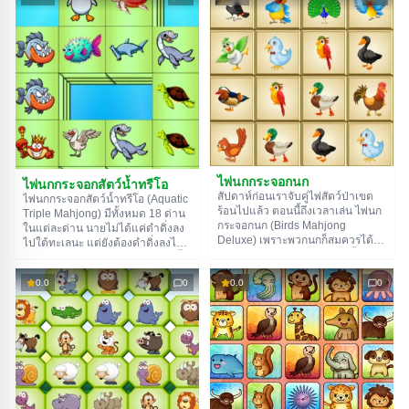
เกิดขึ้นเลย! แค่เด็กคนนี้จินตนาการ
ด้วยเจ้าเหมียวเอาแต่ใจเป็นสิบๆ ตัว
ล้ำเลิศ เลยไม่เคยเบื่อ อย่างวันนี้ เขา
ที่แต่ละตัวก็มีมุมมองต่อนายต่างกัน
ตัดสินใจหาคู่ให้พุ่มไม้ ต้นไม้ และนก
ไป
ทุกตัวไงล่ะ
ไพ่นกกระจอกนก
ไพ่นกกระจอกสัตว์น้ำทรีโอ
สัปดาห์ก่อนเราจับคู่ไพ่สัตว์ป่าเขต
ไพ่นกกระจอกสัตว์น้ำทรีโอ (Aquatic
ร้อนไปแล้ว ตอนนี้ถึงเวลาเล่น ไพ่นก
Triple Mahjong) มีทั้งหมด 18 ด่าน
กระจอกนก (Birds Mahjong
ในแต่ละด่าน นายไม่ได้แค่ดำดิ่งลง
Deluxe) เพราะพวกนกก็สมควรได้รับ
ไปใต้ทะเลนะ แต่ยังต้องดำดิ่งลงไป
ความสนใจเหมือนกัน ในเกมนี้ นาย
ในกฎสุดซับซ้อนของเกมคลาสสิกนี้
ต้องจับคู่นกสายพันธุ์เดียวกัน มีทั้งนก
ด้วย ที่นี่นายไม่ต้องจับคู่ไพ่เป็นคู่ แต่
แก้ว นกกระทุง เป็ด นกฮูก ไก่ นกทู
0.0
0
0.0
0
ต้องจับเป็นแก๊ง 3 ใบ! นายจะได้เจอ
แคน และนกหายากอีกเพียบ ขอให้
ทั้งฉลาม เต่า หมึก วอลรัส หรือแม้แต่
โชคดีนะ!
นกอัลบาทรอสกับนกนางนวล