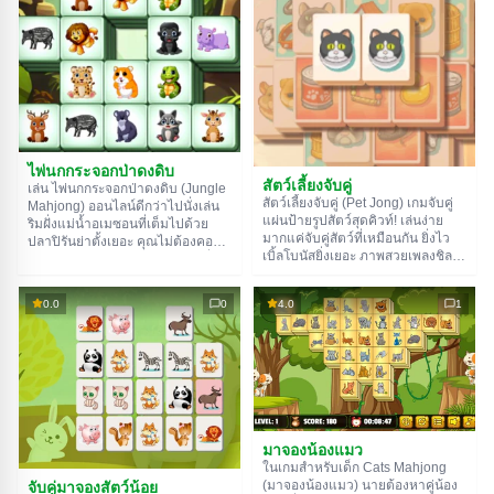
ไพ่นกกระจอกป่าดงดิบ
สัตว์เลี้ยงจับคู่
เล่น ไพ่นกกระจอกป่าดงดิบ (Jungle
สัตว์เลี้ยงจับคู่ (Pet Jong) เกมจับคู่
Mahjong) ออนไลน์ดีกว่าไปนั่งเล่น
แผ่นป้ายรูปสัตว์สุดคิวท์! เล่นง่าย
ริมฝั่งแม่น้ำอเมซอนที่เต็มไปด้วย
มากแค่จับคู่สัตว์ที่เหมือนกัน ยิ่งไว
ปลาปิรันย่าตั้งเยอะ คุณไม่ต้องคอย
เบิ้ลโบนัสยิ่งเยอะ ภาพสวยเพลงชิล
ระวังอนาคอนด้าหรือเสือจากัวร์ที่ซุ่ม
เล่นเพลินสุดๆ
อยู่ในเงามืดชื้นๆ ไม่ต้องเอามาเชเต้
มาฟันทางฝ่าดงไม้หนาทึบ แค่เอน
0.0
0
4.0
1
หลังพิงเก้าอี้แล้วสนุกไปกับเกมที่มี
สัตว์การ์ตูนน่ารักๆ และเพลงประกอบ
ชิลๆ ก็พอแล้ว
มาจองน้องแมว
ในเกมสำหรับเด็ก Cats Mahjong
จับคู่มาจองสัตว์น้อย
(มาจองน้องแมว) นายต้องหาคู่น้อง