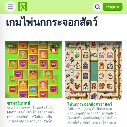
เข้าสู่ระบบ
เกมไพ่นกกระจอกสัตว์
0.0
0
0.0
0
ซาฟารีแมตช์
ไพ่นกกระจอกสิงสาราสัตว์
ระหว่างเกมซาฟารีแมตช์ (Safari
Critter Mahjong Solitaire ผสม
Match) คุณไม่จำเป็นต้องตามล่า
ผสานกฎกติกาคลาสสิกเข้ากับสัตว์
เหยื่อ, วางกับดัก, หรือยิงจากปืน
น้อยน่ารัก คุณต้องจับคู่สัตว์น่ารักๆ
ไรเฟิลล่าสัตว์ แค่รวบรวมสัตว์ที่
พวกนี้เพื่อเคลียร์กระดานให้หมด แต่
เหมือนกันก็พอ ทันทีที่คุณรวบรวม
จำไว้นะว่าไพ่ที่ถูกบล็อกทั้งสองด้าน