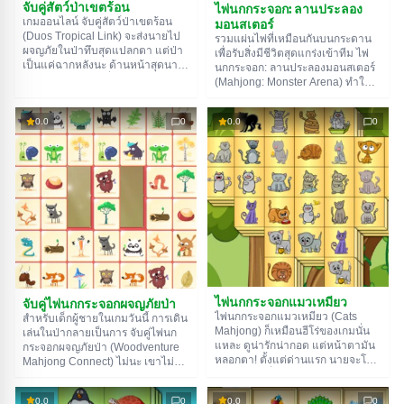
จับคู่สัตว์ป่าเขตร้อน
ไพ่นกกระจอก: ลานประลอง
มอนสเตอร์
เกมออนไลน์ จับคู่สัตว์ป่าเขตร้อน
(Duos Tropical Link) จะส่งนายไป
รวมแผ่นไพ่ที่เหมือนกันบนกระดาน
ผจญภัยในป่าทึบสุดแปลกตา แต่ป่า
เพื่อรับสิ่งมีชีวิตสุดแกร่งเข้าทีม ไพ่
เป็นแค่ฉากหลังนะ ด้านหน้าสุดนาย
นกกระจอก: ลานประลองมอนสเตอร์
จะเห็นสนามเล็กๆ ที่มีฝูงสัตว์ป่าอยู่
(Mahjong: Monster Arena) ทำให้
นายต้องจับคู่พวกมันให้ได้ โดยเส้น
นายรู้สึกเหมือนเป็นเทรนเนอร์โปเก
ทางระหว่างพวกมันต้องมีจุดเลี้ยว
มอน พอนายผ่านเข้ารอบทัวร์นาเมน
0.0
0
0.0
0
น้อยที่สุด นั่นคือแทบจะเป็นเส้นตรง
ต์ไปเรื่อยๆ นักสู้หน้าใหม่ก็จะถูกปลด
เลยล่ะ
ล็อก แต่จำไว้นะว่าศัตรูไม่ได้หลับอยู่
พวกมันก็แข็งแกร่งขึ้นเหมือนกัน ขอ
ให้โชคดี!
ไพ่นกกระจอกแมวเหมียว
จับคู่ไพ่นกกระจอกผจญภัยป่า
ไพ่นกกระจอกแมวเหมียว (Cats
สำหรับเด็กผู้ชายในเกมวันนี้ การเดิน
Mahjong) ก็เหมือนฮีโร่ของเกมนั่น
เล่นในป่ากลายเป็นการ จับคู่ไพ่นก
แหละ ดูน่ารักน่ากอด แต่หน้าตามัน
กระจอกผจญภัยป่า (Woodventure
หลอกตา! ตั้งแต่ด่านแรก นายจะโดน
Mahjong Connect) ไม่นะ เขาไม่ได้
จับยัดใส่ถุงที่มีแมวเป็นฝูง ไม่มี
เจอสัตว์ประหลาดในนิทานหรือประตู
แนะนำตัว ไม่มีการสอนเล่น หรือ
มิติไปต่างโลก ความจริงคือไม่มีอะไร
0.0
0
0.0
0
แม้แต่คำใบ้ ปุ๊บปั๊บนายก็โดนล้อม