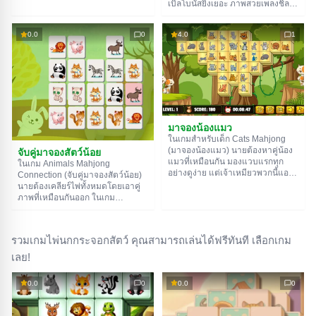
เบิ้ลโบนัสยิ่งเยอะ ภาพสวยเพลงชิล
ระวังอนาคอนด้าหรือเสือจากัวร์ที่ซุ่ม
เล่นเพลินสุดๆ
อยู่ในเงามืดชื้นๆ ไม่ต้องเอามาเชเต้
มาฟันทางฝ่าดงไม้หนาทึบ แค่เอน
0.0
0
4.0
1
หลังพิงเก้าอี้แล้วสนุกไปกับเกมที่มี
สัตว์การ์ตูนน่ารักๆ และเพลงประกอบ
ชิลๆ ก็พอแล้ว
มาจองน้องแมว
ในเกมสำหรับเด็ก Cats Mahjong
จับคู่มาจองสัตว์น้อย
(มาจองน้องแมว) นายต้องหาคู่น้อง
แมวที่เหมือนกัน มองแวบแรกทุก
ในเกม Animals Mahjong
อย่างดูง่าย แต่เจ้าเหมียวพวกนี้แอบ
Connection (จับคู่มาจองสัตว์น้อย)
เจ้าเล่ห์นะ ความจริงคือพวกมัน
นายต้องเคลียร์ไพ่ทั้งหมดโดยเอาคู่
หน้าตาคล้ายกันมาก ถึงจะโพสท่า
ภาพที่เหมือนกันออก ในเกม
ต่างกันก็เถอะ ท้าทายสุดๆ! แถมมา
Mahjong Connect ต่างจากแบบ
จองนี้ยังจับเวลาด้วย - นายต้องหาคู่
คลาสสิกตรงที่ นายต้อง 'เชื่อม' ภาพ
ของเจ้าก้อนขนพวกนี้ให้ไวเลยล่ะ
สัตว์ที่เหมือนกันเข้าด้วยกัน แล้วมัน
รวมเกมไพ่นกกระจอกสัตว์ คุณสามารถเล่นได้ฟรีทันที เลือกเกม
เกมนี้มี 21 ด่าน ท้าทายสุดๆ แม้แต่
ถึงจะหายไป นายต้องไวหน่อยนะ
กับทาสแมวตัวจริง!
เพราะมาจองนี้จับเวลา นาฬิกากำลัง
เลย!
เดินอยู่! เกมนี้สร้างมาเพื่อเด็กๆ เป็น
หลัก เพราะพวกเขาจะสนุกกับการหา
0.0
0
0.0
0
สัตว์ต่างๆ และตัวเกมก็ไม่ได้ยากเกิน
ไป แถมยังมีคำใบ้และสับเปลี่ยนไพ่
ให้ใช้ถ้านายหาทางเดินไม่เจอ!