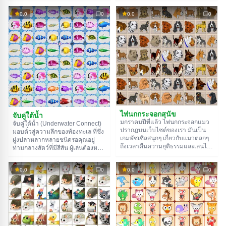
แฝดสามได้ พวกมันจะออกจากสนาม
หรือโดนทับอยู่จะเลือกไม่ได้ คุณต้อง
เล่น และทำต่อไปเรื่อยๆ จนกว่าจะ
0.0
0
0.0
0
เคลียร์ไพ่ข้างๆ ออกไปก่อน และอย่า
ไม่มีใครเหลืออยู่ในด่าน สิ่งสำคัญคือ
ลืมดูเวลาที่วิ่งอยู่ด้านบนของหน้าจอ
ต้องคอยดูตัวจับเวลาที่ด้านบนของ
ด้วยล่ะ ลุยเลย!
หน้าจอเป็นระยะๆ ขอให้โชคดี!
ไพ่นกกระจอกสุนัข
จับคู่ใต้น้ำ
มกราคมปีที่แล้ว ไพ่นกกระจอกแมว
จับคู่ใต้น้ำ (Underwater Connect)
ปรากฏบนเว็บไซต์ของเรา มันเป็น
มอบตั๋วสู่ความลึกของท้องทะเล ที่ซึ่ง
เกมพัซเซิลสนุกๆ เกี่ยวกับแมวตลกๆ
ฝูงปลาหลากหลายชนิดรอคุณอยู่
ถึงเวลาคืนความยุติธรรมและเล่นไพ่
ท่ามกลางสัตว์ที่มีสีสัน ผู้เล่นต้องหา
นกกระจอกสุนัข (Dog Mahjong)
ตัวแทนของสายพันธุ์เดียวกัน คุณ
แล้ว แตกต่างจากคู่แข่ง ในเกมนี้คุณ
สามารถจับปลาที่เหมือนกันได้โดย
0.0
0
0.0
0
ไม่เพียงแต่ต้องหาสัตว์เลี้ยงที่เหมือน
ใช้เส้นเชื่อมต่อ เส้นต้องเป็นเส้นตรง
กัน แต่ยังต้องจับคู่พวกมันโดยใช้เส้น
หรือมีจุดหักมุมไม่เกินสองจุด ขอให้
ตรงด้วย และอย่าลืมจับตาดูเวลาล่ะ
สนุกกับการตกปลา!