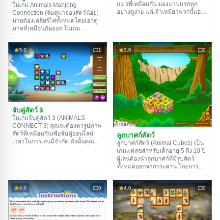
แมวที่เหมือนกัน มองแวบแรกทุก
ในเกม Animals Mahjong
อย่างดูง่าย แต่เจ้าเหมียวพวกนี้แอบ
Connection (จับคู่มาจองสัตว์น้อย)
เจ้าเล่ห์นะ ความจริงคือพวกมัน
นายต้องเคลียร์ไพ่ทั้งหมดโดยเอาคู่
หน้าตาคล้ายกันมาก ถึงจะโพสท่า
ภาพที่เหมือนกันออก ในเกม
ต่างกันก็เถอะ ท้าทายสุดๆ! แถมมา
Mahjong Connect ต่างจากแบบ
จองนี้ยังจับเวลาด้วย - นายต้องหาคู่
คลาสสิกตรงที่ นายต้อง 'เชื่อม' ภาพ
5.0
1
3.0
0
ของเจ้าก้อนขนพวกนี้ให้ไวเลยล่ะ
สัตว์ที่เหมือนกันเข้าด้วยกัน แล้วมัน
เกมนี้มี 21 ด่าน ท้าทายสุดๆ แม้แต่
ถึงจะหายไป นายต้องไวหน่อยนะ
กับทาสแมวตัวจริง!
เพราะมาจองนี้จับเวลา นาฬิกากำลัง
เดินอยู่! เกมนี้สร้างมาเพื่อเด็กๆ เป็น
หลัก เพราะพวกเขาจะสนุกกับการหา
สัตว์ต่างๆ และตัวเกมก็ไม่ได้ยากเกิน
ไป แถมยังมีคำใบ้และสับเปลี่ยนไพ่
ให้ใช้ถ้านายหาทางเดินไม่เจอ!
จับคู่สัตว์ 3
ในเกมจับคู่สัตว์ 3 (ANIMALS
CONNECT 3) คุณจะต้องหารูปภาพ
สัตว์ที่เหมือนกันเพื่อจับคู่ออนไลน์
ลูกบาศก์สัตว์
เวลาในการเล่นมีจำกัด ดังนั้นคุณ
ลูกบาศก์สัตว์ (Animal Cubes) เป็น
ต้องรีบ หากคุณมีปัญหา ให้ใช้คำใบ้
เกมแฟลชสำหรับเด็กอายุ 5 ถึง 10 ปี
และตัวสลับ เกมนี้เป็นเกมไพ่นก
ผู้เล่นต้องนำลูกบาศก์ที่มีรูปสัตว์
กระจอกสำหรับเด็กที่สวยงาม เหมาะ
ทั้งหมดออกจากกระดาน โดยการ
สำหรับผู้ชมอายุ 6-12 ปี เกมนี้ไม่
เลือกคู่สัตว์ที่เหมือนกัน ลูกบาศก์มี
เพียงแต่ให้ความสนุกสนาน แต่คุณ
สีสันต่างๆ ทำให้เด็กๆ สามารถเรียนรู้
ยังสามารถเรียนรู้สีและชื่อสัตว์ใหม่ๆ
4.0
0
4.0
0
เรื่องสีและจดจำชื่อสัตว์ที่ไม่คุ้นเคย
ได้อีกด้วย สิ่งสำคัญคือผู้ปกครองต้อง
ได้อีกด้วย เกมนี้มีเวลาจำกัด ดังนั้นผู้
ช่วยให้เด็กเข้าใจกฎ ลองเล่นดูสิ มัน
เล่นต้องทำอย่างรวดเร็วพอสมควร
เป็นเกมจับเวลา เกมทั้งหมดบน
ลุยเลย!
เว็บไซต์ของเราสามารถเล่นได้โดย