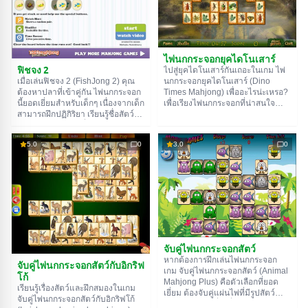
ไม่ต้องลงทะเบียน ในส่วนเฉพาะของ
ไพ่นกกระจอก คุณสามารถหาเกมที่
เหมาะกับทุกรสนิยมได้ ลุยเลย!
ไพ่นกกระจอกยุคไดโนเสาร์
ฟิชจง 2
ไปสู่ยุคไดโนเสาร์กันเถอะในเกม ไพ่
เมื่อเล่นฟิชจง 2 (FishJong 2) คุณ
นกกระจอกยุคไดโนเสาร์ (Dino
ต้องหาปลาที่เข้าคู่กัน ไพ่นกกระจอก
Times Mahjong) เพื่ออะไรน่ะเหรอ?
นี้ยอดเยี่ยมสำหรับเด็กๆ เนื่องจากเด็ก
เพื่อเรียงไพ่นกกระจอกที่น่าสนใจ
สามารถฝึกปฏิกิริยา เรียนรู้ชื่อสัตว์
หลายๆ แบบ คุณยังสามารถ
ทะเลใหม่ๆ และฝึกเรื่องสีสันไปพร้อม
เพลิดเพลินกับฝนดาวตกและชื่นชม
กับการเล่น มาเริ่มกันเลย!
พืชและสัตว์บนไพ่ได้อีกด้วย ความ
5.0
0
3.0
0
หมายของเกมยังคงเหมือนเดิม คุณ
จะต้องนำรูปทั้งหมดออกไป เอาล่ะ
มาเริ่มกันเลย!
จับคู่ไพ่นกกระจอกสัตว์
หากต้องการฝึกเล่นไพ่นกกระจอก
จับคู่ไพ่นกกระจอกสัตว์กับอิกริฟ
เกม จับคู่ไพ่นกกระจอกสัตว์ (Animal
โก้
Mahjong Plus) คือตัวเลือกที่ยอด
เรียนรู้เรื่องสัตว์และฝึกสมองในเกม
เยี่ยม ต้องจับคู่แผ่นไพ่ที่มีรูปสัตว์
จับคู่ไพ่นกกระจอกสัตว์กับอิกริฟโก้
เหมือนกัน แต่เพื่อเพิ่มความท้าทาย