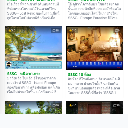
เมื่อเร็วๆ นี้พวกเขาเพิ่งค้นพบสถานที่
โอ้ ดูสิว่าใครกลับมา ใช่แล้ว เขาคน
ที่ซ่อนของโบราณไว้ในเควสต์ใหม่
นั้นเอง ยอดนักสืบที่เก่งและดังที่สุดใน
SSSG - Lost Relic ของโบราณชิ้นนี้
โลกของเกมออนไลน์ ในภารกิจใหม่
ถูกโจรขโมยไปจากพิพิธภัณฑ์เมื่อไม่
SSSG - Escape Paradise ฮีโร่ของ
กี่ปีก่อน มันมีค่ามาก เลยต้องส่งแต่
เราต้องขึ้นเครื่องบินไปทำภารกิจต่อ
คนเก่งๆ ไปตามหาเท่านั้น และแล้ว
ไป แต่พวกหัวหน้าแก๊งอาชญากรดัน
5.0
38
3.0
9
นักสืบที่เก่งที่สุดในประวัติศาสตร์ก็ถูก
มาขวางทางเขาซะได้ ยังไงน่ะเหรอ?
ส่งไปตามหาของโบราณของเรา แต่
ก็มีคนเอากุญแจเครื่องบินของเขาไป
ว่านักสืบของเราไม่ได้ทำงานคน
ซ่อนน่ะสิ เหอะ พวกมันลืมไปแล้วรึไง
เดียวนะ นายจะต้องเป็นคนช่วยเขา
ว่ากำลังเล่นอยู่กับใคร ไม่มีอะไรที่
เอง ก่อนอื่นควรจะสำรวจสถานที่ให้ดี
เป็นไปไม่ได้สำหรับนักสืบของเรา
ก่อน แล้วค่อยเริ่มค้นหา โชคดีนะ!
ตอนนี้เขาจะรวบรวมสมาธิแล้วหา
กุญแจให้เจอ และนายก็ต้องช่วยเขา
ด้วยนะ โชคดี!
SSSG - หนีจากเกาะ
SSSG 10 ห้อง
มาถึงแล้ว ใช่แล้ว ฮีโร่ของเราจาก
สิบห้อง ฮีโร่หนึ่งคน ปริศนาและไอเท็
เควสใหม่ SSSG - Island Escape
มมากมาย น่าสนใจมั้ย? น่าตื่นเต้น
ล่องเรือมาที่เกาะเพื่อพักผ่อน แต่ก็เกิด
ป่ะ? แน่นอนอยู่แล้ว เพราะนี่คือเควส
เรื่องไม่น่าพอใจขึ้น อะไรกันแน่? ฮีโร่
ใหม่จาก SSSG ที่ชื่อว่า "SSSG 10
ของเราทำกุญแจเรือหาย ตอนนี้เขา
ห้อง" (SSSG 10 Rooms) เควสออน
ไม่สามารถล่องเรือกลับบ้านได้ และ
ไลน์ทั้งหมดของซีรีส์นี้น่าตื่นเต้นมาก
เขาต้องกลับบ้าน เพราะคุณไม่
4.0
86
4.0
36
และเควสของเราก็ไม่มียกเว้น ในเกม
สามารถอยู่ที่นี่ได้ตลอดไป และ
นี้ นายต้องออกจากห้องสิบห้องให้ได้
นอกจากนี้วันหยุดก็จะสิ้นสุดลงในไม่
และการจะทำแบบนั้นได้ นายจะต้อง
ช้า และเขาจะต้องไปทำงาน ให้ตาย
พยายามอย่างหนักเลยล่ะ ทำไมน่ะเห
สิ ฮีโร่ของเราหงอยไปเลย และเขา
รอ? เพราะแต่ละห้องมีปริศนาและ