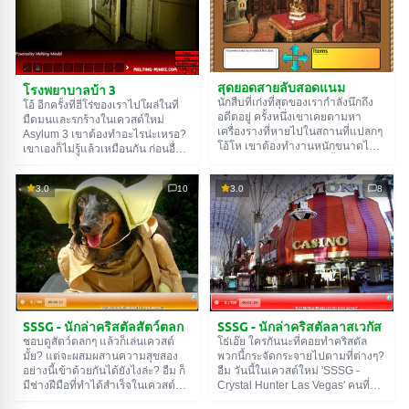
อย่างละเอียดก่อนที่จะไปต่อ ใน
น้อย ช่วยเขาหน่อยแล้วพาเขาขึ้น
ปราสาท เธอต้องสำรวจทุกอย่าง
เครื่องบินนะ ขอให้โชคดี!
อย่างละเอียด ทดสอบมัน เพื่อที่เธอจะ
ได้เล่าให้เพื่อนๆ ฟังได้อย่างมีสีสันใน
ภายหลัง ขอให้โชคดี!
สุดยอดสายลับสอดแนม
โรงพยาบาลบ้า 3
นักสืบที่เก่งที่สุดของเรากำลังนึกถึง
โอ้ อีกครั้งที่ฮีโร่ของเราไปโผล่ในที่
อดีตอยู่ ครั้งหนึ่งเขาเคยตามหา
มืดมนและรกร้างในเควสต์ใหม่
เครื่องรางที่หายไปในสถานที่แปลกๆ
Asylum 3 เขาต้องทำอะไรน่ะเหรอ?
โอ้โห เขาต้องทำงานหนักขนาดไหน
เขาเองก็ไม่รู้แล้วเหมือนกัน ก่อนอื่น
กว่าจะได้มันมา แต่ตอนนี้นายจะต้อง
นายควรจะมองไปรอบๆ ก่อน แล้ว
ทำงานแล้ว เพราะในเควสต์ใหม่
ค่อยลงมือทำอะไรสักอย่าง ทำไมนาย
3.0
10
3.0
8
'Super Sneaky Spy Guy (SSSG) 3'
ล่ะ? เพราะนายจะได้เล่นเป็นฮีโร่ของ
ฮีโร่ของเราให้โอกาสนายได้รำลึกถึง
เราไงล่ะ ใช่แล้ว สำรวจทุกห้องให้ดีๆ
วัยหนุ่มของเขา อืม ตั้งใจให้ดีนะ
ใส่ใจรายละเอียดด้วยนะ เพราะที่นี่มี
อย่าลืมใช้ของที่หาเจอด้วยล่ะ โชคดี!
ความลับต่างๆ เยอะแยะเลย โชคดี!
SSSG - นักล่าคริสตัลสัตว์ตลก
SSSG - นักล่าคริสตัลลาสเวกัส
ชอบดูสัตว์ตลกๆ แล้วก็เล่นเควสต์
โธ่เอ๊ย ใครกันนะที่คอยทำคริสตัล
มั้ย? แต่จะผสมผสานความสุขสอง
พวกนี้กระจัดกระจายไปตามที่ต่างๆ?
อย่างนี้เข้าด้วยกันได้ยังไงล่ะ? อืม ก็
อืม วันนี้ในเควสต์ใหม่ 'SSSG -
มีช่างฝีมือที่ทำได้สำเร็จในเควสต์
Crystal Hunter Las Vegas' คนที่ทำ
ใหม่ 'SSSG - Crystal Hunter Funny
คือคนบ้าบางคนที่อยากจะสร้าง