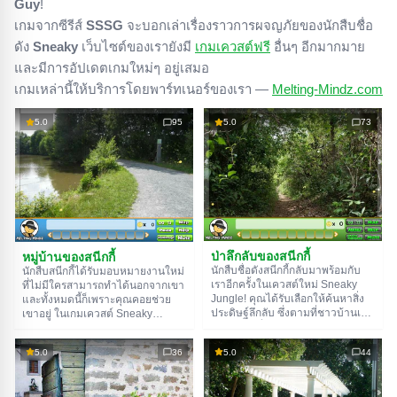
Guy
!
เกมจากซีรีส์
SSSG
จะบอกเล่าเรื่องราวการผจญภัยของนักสืบชื่อ
ดัง
Sneaky
เว็บไซต์ของเรายังมี
เกมเควสต์ฟรี
อื่นๆ อีกมากมาย
และมีการอัปเดตเกมใหม่ๆ อยู่เสมอ
เกมเหล่านี้ให้บริการโดยพาร์ทเนอร์ของเรา —
Melting-Mindz.com
5.0
95
5.0
73
ป่าลึกลับของสนีกกี้
หมู่บ้านของสนีกกี้
นักสืบชื่อดังสนีกกี้กลับมาพร้อมกับ
นักสืบสนีกกี้ได้รับมอบหมายงานใหม่
เราอีกครั้งในเควสต์ใหม่ Sneaky
ที่ไม่มีใครสามารถทำได้นอกจากเขา
Jungle! คุณได้รับเลือกให้ค้นหาสิ่ง
และทั้งหมดนี้ก็เพราะคุณคอยช่วย
ประดิษฐ์ลึกลับ ซึ่งตามที่ชาวบ้านเล่า
เขาอยู่ ในเกมเควสต์ Sneaky
ว่าซ่อนอยู่ที่ไหนสักแห่งในป่าดงดิบ
Village คุณและนักสืบจะเดินทางไป
สิ่งประดิษฐ์นี้มีพลังมหาศาล ดังนั้น
ยังหมู่บ้านเล็กๆ ในเยอรมนี ภารกิจ
5.0
36
5.0
44
ต้องไม่ปล่อยให้ตกไปอยู่ในมือคนชั่ว!
ของคุณคือการค้นหาและนำรูปปั้น
ทิวทัศน์ธรรมชาติที่สวยงาม ปริศนา
ทองคำกลับคืนสู่หมู่บ้าน ซึ่งมันมีค่า
ที่น่าสนใจจะทำให้อารมณ์ของคุณดี
มากสำหรับลูกค้า มันจะอยู่ที่ไหนกัน