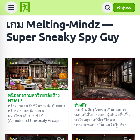
เข้าสู่ระบบ
เกม Melting-Mindz —
Super Sneaky Spy Guy
4.0
6
5.0
14
หนีออกจากมหาวิทยาลัยร้าง
HTML5
ห้วงลึก
หลังจากการเสียชีวิตของพ่อ ตัวละคร
เกม ห้วงลึก (Abyss) เป็นเกมแนว
หลักของเกมหนีออกจาก
หลบหนีที่ไม่ธรรมดา ผู้เล่นจะตื่นขึ้น
มหาวิทยาลัยร้าง HTML5
มาในคฤหาสน์ที่ถูกปิดตาย
(Abandoned University Escape
บรรยากาศภายในเกมเต็มไปด้วย
HTML5) ได้รู้ว่าพ่อมีไดอารี่ที่ทิ้งไว้
ความกดดันและน่าขนลุก ทั้งเสียง
ให้ ปัญหาคือมันถูกซ่อนอยู่ในสถาบัน
ประกอบและฉากที่เหมือนหลุดมา
การศึกษาที่ปิดตัวไปนานแล้ว ไม่มี
5.0
62
5.0
71
จากภาพยนตร์ระทึกขวัญ ต้องสำรวจ