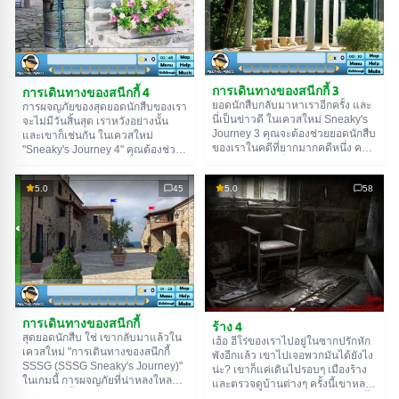
ขึ้นและเล่าเรื่องราวที่น่าสนใจ
นะ? เริ่มการค้นหาของคุณโดยการ
สำรวจหมู่บ้าน บางทีที่นั่นคุณอาจจะ
พบร่องรอยที่จะนำคุณไปสู่รูปปั้น
การเดินทางของสนีกกี้ 3
การเดินทางของสนีกกี้ 4
ยอดนักสืบกลับมาหาเราอีกครั้ง และ
การผจญภัยของสุดยอดนักสืบของเรา
นี่เป็นข่าวดี ในเควสใหม่ Sneaky's
จะไม่มีวันสิ้นสุด เราหวังอย่างนั้น
Journey 3 คุณจะต้องช่วยยอดนักสืบ
และเขาก็เช่นกัน ในเควสใหม่
ของเราในคดีที่ยากมากคดีหนึ่ง คดี
"Sneaky's Journey 4" คุณต้องช่วย
อะไรน่ะเหรอ? นี่เป็นข้อมูลลับสุดยอด
นักสืบของเราในภารกิจอื่น เขายังไม่
ดังนั้นเขาจะบอกคุณเองเมื่อคุณเจอ
ได้บอกเป้าหมายของภารกิจ แต่ต้อง
5.0
45
5.0
58
เขา เอาล่ะ ขอให้โชคดี!
น่าสนใจแน่นอน ศึกษาทุกอย่างในที่
นี้อย่างละเอียดพร้อมกับฮีโร่ของเรา
เพื่อไปให้ถึงความจริง โชคดีนะ!
การเดินทางของสนีกกี้
ร้าง 4
สุดยอดนักสืบ ใช่ เขากลับมาแล้วใน
เฮ้อ ฮีโร่ของเราไปอยู่ในซากปรักหัก
เควสใหม่ "การเดินทางของสนีกกี้
พังอีกแล้ว เขาไปเจอพวกมันได้ยังไง
SSSG (SSSG Sneaky's Journey)"
น่ะ? เขาก็แค่เดินไปรอบๆ เมืองร้าง
ในเกมนี้ การผจญภัยที่น่าหลงใหลรอ
และตรวจดูบ้านต่างๆ ครั้งนี้เขาหลง
เขาอยู่ ดังนั้นคุณต้องช่วยเขา
ทางในบ้านหลังใหญ่และเก่า ตอนนี้