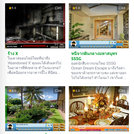
แน่นอน เขาสามารถเพลิดเพลินกับ
เขาออกจากที่นี่ไม่ได้แล้ว ในเควส
การผจญภัยของเขาเองได้ แต่เขาแค่
5.0
45
5.0
43
ใหม่ 'Abandoned 4' คุณจะต้องช่วย
อยากแบ่งปันกับคุณ ตรวจสอบทุก
ฮีโร่ของเราออกจากซากปรักหักพัง
อย่างที่นี่อย่างระมัดระวัง พยายามหา
เหล่านี้เพื่อให้เขากลับบ้านได้อย่าง
ของที่มีประโยชน์เพื่อนำไปใช้ในภาย
ปลอดภัย โชคดี!
หลัง ใช่ ฮีโร่ของเราไม่ได้แค่เดินเล่น
อยู่ที่นี่... เขากำลังมองหาอัญมณี
ล้ำค่าที่พวกหัวขโมยซ่อนไว้ที่นี่ เอา
ล่ะ ช่วยเขาหาพวกมันและส่งคืนให้
เจ้าของ ขอให้โชคดี!
ร้าง X
หนีจากฝันกลางมหาสมุทร
SSSG
ในเควสออนไลน์ใหม่ที่น่าทึ่ง
'Abandoned X' คุณจะได้เดินเตร่ไป
ยอดนักสืบจากเกมใหม่ SSSG
ในอาคารที่พังทลาย ทำไมน่ะเหรอ?
Ocean Dream Escape มาถึงวิลล่า
เพื่อหนีออกจากอาคารนี้ไง ที่นี่ค่อน
ของเขาด้วยรถราคาแพง แต่เขาออก
ข้างน่ากลัว ระวังตัวด้วยนะ สำรวจ
ไปไม่ได้เหรอ? ทำไมน่ะ? เขาก็แค่
ทุกอย่างให้ดี เพราะอาจจะมีของที่มี
ทำกุญแจหายไปไหนไม่รู้ ใช่แล้ว
ประโยชน์อยู่ท่ามกลางซากปรักหักพัง
เขาไม่อยากเดินกลับบ้าน เขาเลย
4.0
46
3.0
21
ทั้งหมดนี้ ที่นี่มีสถานที่ค่อนข้างเยอะ
ตัดสินใจจะค้นวิลล่าของเขาอีกครั้ง
คุณเลยต้องสำรวจทุกอย่างอย่างระ
เพื่อหากุญแจ คุณจะต้องช่วยเขาใน
มัดระวังมากๆ โชคดี!
ภารกิจนี้ เพราะมันจะช่วยประหยัด
เวลาและงานจะเสร็จได้ดีกว่ามาก
โชคดี!