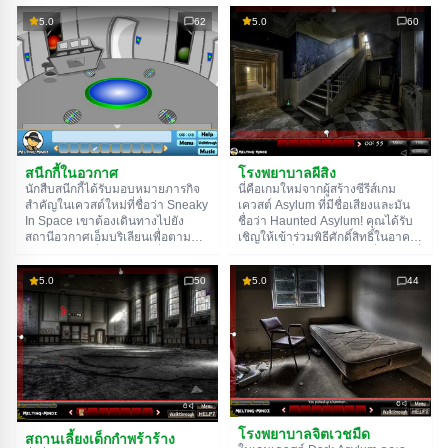
ให้คุณช่วยในเรื่องนี้ ด้วยกันเราจะหา
ร่างที่น่ากลัวและไม่สามารถเข้าใจ
5.0
62
5.0
60
เจอทั้งหมด! พยายามหาคริสตัลทั้ง
ได้ในกระจก สิ่งของเริ่มลอยอยู่ใน
ร้อยชิ้นที่ซ่อนอยู่ในรูปถ่ายที่สวยงาม
อากาศด้วยตัวเอง และเรื่องน่าขนลุ
ในเกมเควสต์ใหม่ Caribbean
กอื่นๆ แต่คุณต้องทิ้งความกลัวไว้
Crystal Hunter ให้เร็วที่สุดเพื่อรับ
ข้างหลังและทำภารกิจให้สำเร็จไม่
คะแนนมากขึ้น ขอให้โชคดี!
ว่าจะต้องแลกด้วยอะไรก็ตามใน
เควสต์ใหม่ Mystic Asylum สำรวจ
สถานที่ร้างแห่งนี้และพยายามหาวิธี
ขับไล่วิญญาณชั่วร้าย รวบรวมลูก
แก้วพลังงานที่กระจัดกระจายอยู่ทั่ว
โรงพยาบาลบ้า สิ่งนี้จะช่วยให้คุณ
สนีกกี้ในอวกาศ
โรงพยาบาลผีสิง
ทำให้เจ้าของสถานที่นี้อ่อนแอลง ขอ
นักสืบสนีกกี้ได้รับมอบหมายภารกิจ
นี่คือเกมใหม่จากผู้สร้างซีรีส์เกม
ให้โชคดี!
สำคัญในเควสต์ใหม่ที่ชื่อว่า Sneaky
เควสต์ Asylum ที่มีชื่อเสียงและมัน
In Space เขาต้องเดินทางไปยัง
ชื่อว่า Haunted Asylum! คุณได้รับ
สถานีอวกาศเอ็มบริเลียนเพื่อตามหา
เชิญให้เข้าร่วมพิธีศักดิ์สิทธิ์ในอาคาร
นักบินอวกาศชื่อวินเซนต์ ซึ่งไม่ได้
ร้างแห่งหนึ่งในชานเมือง เมื่อมาถึงที่
ติดต่อกับโลกมาสามวันเต็มแล้ว หาก
นั่นคุณไม่พบใครเลย และตัดสินใจ
5.0
50
5.0
44
ไม่มีความช่วยเหลือจากคุณ นักสืบ
พักผ่อนเล็กน้อยหลังจากการเดินทาง
อาจจะทำไม่สำเร็จ ดังนั้นเขาจึงขอ
ที่ยาวนาน จนกว่าคนที่มาสายจะมา
ให้คุณช่วยในภารกิจนี้ เมื่อไปถึง
ถึง ความเหนื่อยล้าทำให้คุณล้มลง
สถานีแล้วให้ตามหาวินเซนต์และ
และคุณไม่ทันสังเกตว่าคุณงีบหลับ
ตรวจสอบให้แน่ใจว่าเขาปลอดภัยดี
ไป เมื่อตื่นขึ้นมา ประตูจากอาคาร
ขอให้โชคดี!
ร้างก็ถูกล็อก นี่อาจจะเป็นพิธี? หรือ
เรื่องตลกโง่ๆ ของใครบางคน? ไม่มี
เวลาคิดแล้ว ถึงเวลาต้องออกไป!
โรงพยาบาลจิตเวชมืด
สถานเลี้ยงเด็กกำพร้าร้าง