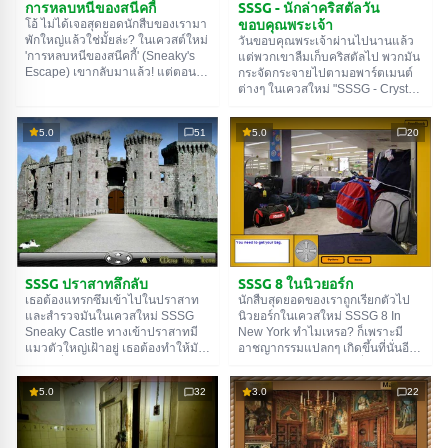
SSSG - นักล่าคริสตัลวัน
การหลบหนีของสนีคกี้
ขอบคุณพระเจ้า
โอ้ ไม่ได้เจอสุดยอดนักสืบของเรามา
พักใหญ่แล้วใช่มั้ยล่ะ? ในเควสต์ใหม่
วันขอบคุณพระเจ้าผ่านไปนานแล้ว
'การหลบหนีของสนีคกี้' (Sneaky's
แต่พวกเขาลืมเก็บคริสตัลไป พวกมัน
Escape) เขากลับมาแล้ว! แต่ตอนนี้
กระจัดกระจายไปตามอพาร์ตเมนต์
ฮีโร่ของเรากำลังเดือดร้อน และเขา
ต่างๆ ในเควสใหม่ "SSSG - Crystal
ต้องการความช่วยเหลือจากคุณ!
Hunter Thanksgiving"... เอาล่ะ จะ
สาเหตุที่เขาไม่ได้ติดต่อมาก็เพราะ
หามันเจอได้ยังไงตอนนี้? ต้องใช้คน
5.0
51
5.0
20
ว่าเขาติดอยู่ในวิลล่าหลังใหญ่นี่
ที่ช่างสังเกตมากๆ เพราะมีคริสตัลอยู่
แหละ บางทีเขาอาจจะกำลังพักผ่อน
ร้อยชิ้นพอดี งั้นคุณจะรับงานนี้มั้ย?
หรืออาจจะกำลังพยายามหาทางออก
เยี่ยมเลย ตอนนี้คริสตัลทั้งหมดจะถูก
อยู่ก็ได้ ไม่ว่ายังไงก็ตาม คุณต้อง
รวบรวมและส่งคืนพิพิธภัณฑ์อย่าง
ช่วยเขา เพราะเขาไม่มีวันทำให้คุณ
แน่นอน เอาล่ะ ไม่ต้องรีบ ค่อยๆ
ผิดหวังแน่นอน ไปช่วยนักสืบของเรา
ตรวจสอบทุกอพาร์ตเมนต์อย่าง
ให้เป็นอิสระกันเถอะ โชคดี!
ละเอียด ขอให้โชคดี!
SSSG ปราสาทลึกลับ
SSSG 8 ในนิวยอร์ก
เธอต้องแทรกซึมเข้าไปในปราสาท
นักสืบสุดยอดของเราถูกเรียกตัวไป
และสำรวจมันในเควสใหม่ SSSG
นิวยอร์กในเควสใหม่ SSSG 8 In
Sneaky Castle ทางเข้าปราสาทมี
New York ทำไมเหรอ? ก็เพราะมี
แมวตัวใหญ่เฝ้าอยู่ เธอต้องทำให้มัน
อาชญากรรมแปลกๆ เกิดขึ้นที่นั่นอีก
พอใจเพื่อผ่านเข้าไปในปราสาท จะ
แล้ว และไม่มีนักสืบท้องถิ่นคนไหน
ทำให้แมวพอใจได้อย่างไรและจะไป
จัดการได้ เอาล่ะ พระเอกของเรา
5.0
32
3.0
22
หาของนี้ได้จากที่ไหน? เราไม่รู้ว่า
กำลังจะออกเดินทางแล้ว เขาตัดสิน
อะไร แต่เรารู้แน่นอนว่ามันต้องอยู่
ใจไปโดยเครื่องบินเพื่อไม่ให้เสียเวลา
ใกล้ๆ นี้แหละ และนั่นหมายความว่า
มาก แต่พระเอกของเราไม่ค่อยได้
อะไร? ถูกต้อง เธอต้องมองไปรอบๆ
มาสนามบินนี้บ่อยนัก เลยสับสนเล็ก