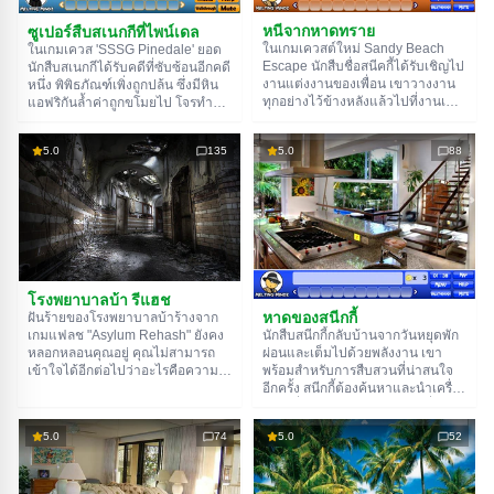
หนีจากหาดทราย
ซูเปอร์สืบสเนกกีที่ไพน์เดล
ในเกมเควสต์ใหม่ Sandy Beach
ในเกมเควส 'SSSG Pinedale' ยอด
Escape นักสืบชื่อสนีคกี้ได้รับเชิญไป
นักสืบสเนกกีได้รับคดีที่ซับซ้อนอีกคดี
งานแต่งงานของเพื่อน เขาวางงาน
หนึ่ง พิพิธภัณฑ์เพิ่งถูกปล้น ซึ่งมีหิน
ทุกอย่างไว้ข้างหลังแล้วไปที่งานเพื่อ
แอฟริกันล้ำค่าถูกขโมยไป โจรทำได้
แสดงความยินดีกับคู่บ่าวสาวและ
อย่างรวดเร็วและเป็นระบบ ทำให้
มอบของขวัญแต่งงานให้ ทุกอย่าง
ตำรวจไม่มีเบาะแสเลยแม้แต่น้อย
5.0
135
5.0
88
กำลังไปได้สวยจนกระทั่งสนีคกี้หมด
แต่สเนกกีสามารถตามรอยโจรได้ ซึ่ง
สติไป นี่คือทั้งหมดที่เขาจำได้ก่อนจะ
นำเขาไปยังหมู่บ้านเล็กๆ ใกล้เมือง
ตื่นขึ้นมาบนเกาะแห่งหนึ่ง เกิดอะไร
ช่วยสเนกกีหาเครื่องเพชรที่ถูกขโมย
ขึ้นกับเขากันแน่? หรือว่าศัตรูของ
ไป พวกมันต้องอยู่ที่ไหนสักแห่งแถว
เขาแอบใส่ยานอนหลับลงในแก้วของ
นี้ โชคดี!
เขา? ไม่ว่าจะยังไงก็ตาม เขาต้องหา
ทางออกจากเกาะนี้ให้ได้ ช่วยสนีคกี้
หาทางออกโดยการแก้ปริศนาสุด
ท้าทาย ขอให้โชคดี!
โรงพยาบาลบ้า รีแฮช
หาดของสนีกกี้
ฝันร้ายของโรงพยาบาลบ้าร้างจาก
เกมแฟลช "Asylum Rehash" ยังคง
นักสืบสนีกกี้กลับบ้านจากวันหยุดพัก
หลอกหลอนคุณอยู่ คุณไม่สามารถ
ผ่อนและเต็มไปด้วยพลังงาน เขา
เข้าใจได้อีกต่อไปว่าอะไรคือความ
พร้อมสำหรับการสืบสวนที่น่าสนใจ
จริงและอะไรคือจินตนาการของคุณ
อีกครั้ง สนีกกี้ต้องค้นหาและนำเครื่อง
ทางเดียวที่จะหยุดสิ่งนี้คือการหา
เพชรที่ถูกขโมยไปคืนเจ้าของที่แท้
ต้นตอของฝันร้ายของคุณและทำลาย
จริง หากไม่มีความช่วยเหลือจากคุณ
5.0
74
5.0
52
มัน สำรวจห้องกว่า 70 ห้อง รวบรวม
มันจะไม่ง่ายสำหรับนักสืบที่จะทำเช่น
ไอเท็มกว่า 40 ชิ้น และใช้สิ่งที่ช่วย
นี้ ดังนั้นเขาจึงขอให้คุณช่วย ช่วย
คุณในการเดินทาง! เกมจะบันทึก
นักสืบทำภารกิจให้สำเร็จในเกม