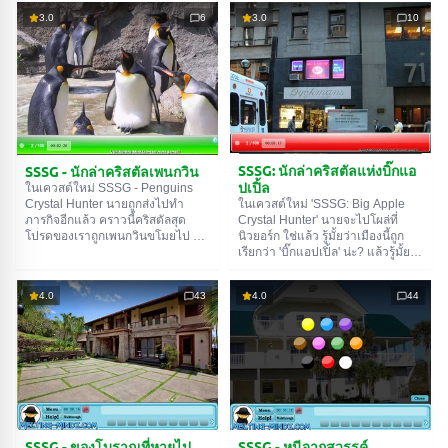
Animals' ไงล่ะ ในเควสต์นี้นายจะ
ปัญหาให้นาย แน่นอนว่าเขาสร้าง
3.0
6
3.0
10
ต้องหาคริสตัลทั้งหมด 100 ชิ้นที่ช่าง
ปัญหาได้ แต่ก็ไม่มากเท่าไหร่ เขาทำ
ฝีมือของเราซ่อนไว้รอบๆ สัตว์ ใช่
คริสตัลกระจัดกระจายรอบลาสเวกัส
แล้ว มีคริสตัลเยอะมาก แต่นายก็ไม่
แค่ร้อยชิ้นเอง และนั่นก็ไม่เยอะหรอก
ต้องกังวลหรอกนะ เพราะนาย
นะ อืม ไม่เยอะสำหรับนายหรอก
สามารถหามันทั้งหมดได้ง่ายๆ เลย
เพราะนายก็เคยหาคริสตัลพวกนี้มา
เอาล่ะ โชคดี!
หลายครั้งแล้ว งั้นตานายคงจะมอง
เห็นพวกมันได้เร็วแน่ๆ เอาล่ะ โชคดี!
SSSG: นักล่าคริสตัลแห่งบิ๊กแอ
SSSG - นักล่าคริสตัลเพนกวิน
ปเปิ้ล
ในเควสต์ใหม่ SSSG - Penguins
Crystal Hunter นายถูกส่งไปทำ
ในเควสต์ใหม่ 'SSSG: Big Apple
ภารกิจอีกแล้ว คราวนี้คริสตัลสุด
Crystal Hunter' นายจะไปโผล่ที่
โปรดของเราถูกเพนกวินขโมยไป อืม
นิวยอร์ก ใช่แล้ว รู้มั้ยว่าเมืองนี้ถูก
ไม่ใช่ขโมยหรอก พวกมันแค่บังเอิญ
เรียกว่า 'บิ๊กแอปเปิ้ล' น่ะ? แล้วรู้มั้ย
เอาติดไปด้วยเฉยๆ แล้วก็ทำมัน
ว่าทำไม? อืม นายค่อยไปหาคำตอบ
กระจัดกระจายไปทั่วบริเวณ ตอนนี้
ทีหลังก็ได้ ในเกมนี้ นายจะต้องล่า
4.0
43
4.0
44
นายจะต้องเดินทางไปหาพวกมันเพื่อ
คริสตัล ใช่แล้ว อีกครั้งที่มีโจรขโมย
ตามหาคริสตัลทั้งหมด มีคริสตัล
คริสตัลจากพิพิธภัณฑ์ไปเยอะแยะ
ทั้งหมดร้อยชิ้น นายเลยต้องหาให้
แต่กระเป๋าของเขาขาด แล้วเขาก็
ครบทั้งร้อยชิ้น แน่นอนว่านายอาจจะ
ไม่รู้ตัวเลยว่าคริสตัลทั้งหมดหล่นออก
หาไม่เจอทันที แต่ก็อย่าเพิ่งท้อนะ แค่
มาแล้วก็ยังคงอยู่บนถนนของ
ลองใหม่อีกครั้ง อืม เริ่มค้นหาได้เลย
นิวยอร์ก มีคริสตัลทั้งหมดกี่ชิ้นน่ะเห
แล้วก็ชื่นชมเพนกวินไปพร้อมๆ กัน
รอ? ทั้งหมดร้อยชิ้น นายต้องหาให้
ด้วยนะ โชคดี!
ครบนะ โชคดี!
SSSG - ของโบราณที่หายไป
SSSG - หนีจากสวรรค์