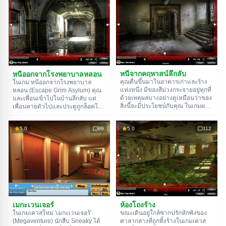
ใครดูแลสถานที่แห่งนี้ แต่นั่นก็ไม่ได้
ห้องต่างๆ มากมาย ค้นหาเบาะแส
ทำให้งานง่ายขึ้น เพราะยังต้องหา
และแก้ปริศนาเพื่อหาทางเอาชีวิต
ทางเข้าไปในอาคาร และแม้จะ
รอดออกไปจากสถานที่แห่งนี้
เข้าไปได้ก็ยังไม่รู้ว่าจะต้องไปหาส
มุดบันทึกที่ไหน สำรวจและแก้
ปริศนาเพื่อค้นหาความจริง
เกมนี้สามารถเล่นบนอุปกรณ์มือถือ
ได้
หนีจากคฤหาสน์ลึกลับ
หนีออกจากโรงพยาบาลหลอน
คุณตื่นขึ้นมาในอาคารเก่าและร้าง
ในเกม หนีออกจากโรงพยาบาล
แห่งหนึ่ง มีของสีม่วงกระจายอยู่ทุกที่
หลอน (Escape Grim Asylum) คุณ
ด้วยเหตุผลบางอย่างดูเหมือนว่าของ
และเพื่อนเข้าไปในบ้านลึกลับ แต่
สิ่งนี้จะมีประโยชน์กับคุณ ในเกมผจญ
เพื่อนหายตัวไปและประตูถูกล็อคโดย
ภัยใหม่ หนีจากคฤหาสน์ลึกลับ
พลังเหนือธรรมชาติ ต้องค้นหาไอ
(Escape Mystic Manor) จะต้องออก
เทมและกุญแจเพื่อหาทางออก เวลา
5.0
99
5.0
112
จากอาคารขนาดใหญ่นี้ มันจะไม่ง่าย
คือผู้ช่วยที่ดีที่สุด สำรวจและแก้
นัก แต่คุณลองดู ขอให้โชคดี!
ปริศนาเพื่อหลบหนี!
เมกะเวนเจอร์
ห้องโถงร้าง
ในเกมเควสใหม่ 'เมกะเวนเจอร์'
ขณะเดินอยู่ใกล้ซากปรักหักพังของ
(Megaventure) นักสืบ Sneaky ได้
ศาลากลางที่ถูกทิ้งร้างในเกมเควส