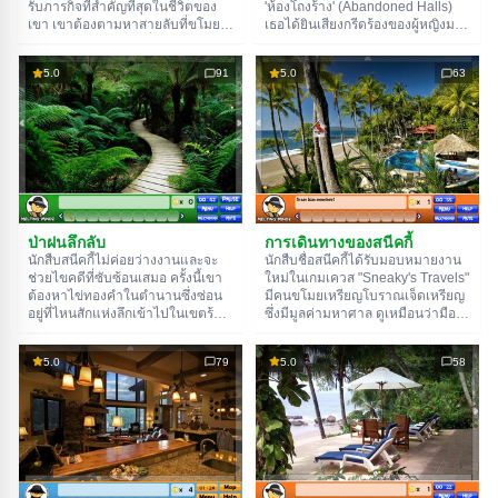
รับภารกิจที่สำคัญที่สุดในชีวิตของ
'ห้องโถงร้าง' (Abandoned Halls)
เขา เขาต้องตามหาสายลับที่ขโมย
เธอได้ยินเสียงกรีดร้องของผู้หญิงมา
ตัวอย่างไวรัสทดลองที่สามารถ
จากห้องใต้ดิน ด้วยความกล้าหาญ
ทำลายทุกชีวิตบนโลกได้ นักสืบมี
เธอรีบเข้าไปช่วยและลงไปในห้อง
5.0
91
5.0
63
เบาะแสเพียงอย่างเดียว และเขาไม่มี
ใต้ดิน แต่เสียหลักสะดุดล้ม ซึ่งเป็นสิ่ง
ที่ว่างสำหรับความผิดพลาด หาก
สุดท้ายที่เธอจำได้ก่อนจะตื่นขึ้นมา
ไม่มีความช่วยเหลือจากเธอ นักสืบ
ในที่แห่งนี้ ภายในซากปรักหักพังที่ถูก
อาจล้มเหลวในภารกิจของเขา ดังนั้น
ทิ้งร้าง แต่ใครลากเธอมาที่นี่ และผู้
เธอจะไปกับเขา ตามหาสายลับสอง
หญิงที่เธอพยายามจะช่วยอยู่ที่ไหน?
หน้าและนำไวรัสมรณะกลับคืนสู่ห้อง
เธอตัดสินใจพักคำถามเหล่านี้ไว้ก่อน
ปฏิบัติการ โชคดีนะ!
ตอนนี้เธอมีปัญหาที่สำคัญกว่านั้น!
ทางออกจากซากปรักหักพังถูกล็อก
เธอต้องหาทางเปิดมันให้ได้ แต่จะ
ทำยังไงล่ะ?
ป่าฝนลึกลับ
การเดินทางของสนีคกี้
นักสืบสนีคกี้ไม่ค่อยว่างงานและจะ
นักสืบชื่อสนีคกี้ได้รับมอบหมายงาน
ช่วยไขคดีที่ซับซ้อนเสมอ ครั้งนี้เขา
ใหม่ในเกมเควส "Sneaky's Travels"
ต้องหาไข่ทองคำในตำนานซึ่งซ่อน
มีคนขโมยเหรียญโบราณเจ็ดเหรียญ
อยู่ที่ไหนสักแห่งลึกเข้าไปในเขตร้อน
ซึ่งมีมูลค่ามหาศาล ดูเหมือนว่ามือ
เข้าร่วมนักสืบในเควสใหม่ของเขา
อาชีพจะเป็นคนทำและพวกเขาแทบ
"Mystic Rainforest" แก้ปริศนาที่น่า
ไม่ทิ้งร่องรอยไว้ที่เกิดเหตุเลย แต่
5.0
79
5.0
58
สนใจและหาวัตถุโบราณในตำนาน
สนีคกี้ได้เบาะแสที่นำเขาไปยังเกาะ
ขอให้โชคดี!
อารูบา ที่ไหนสักแห่งที่นี่มีเหรียญที่ถูก
ขโมยไปซ่อนอยู่ ออกเดินทางผจญภัย
ที่น่าตื่นเต้นไปกับนักสืบและหามันให้
เจอ! ขอให้โชคดี!