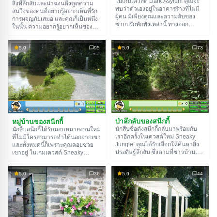
ในเกมเควสต์ Dark Asylum คุณจะ
สิ่งที่ลึกลับและน่าฉงนดึงดูดความ
พบว่าตัวเองอยู่ในอาคารร้างที่ไม่มี
สนใจของคนที่อยากรู้อยากเห็นที่รัก
ผู้คน มีเพียงคุณและความลับของ
การผจญภัยเสมอ และคุณก็เป็นหนึ่ง
ซากปรักหักพังเหล่านี้ ทางออก
ในนั้น ความอยากรู้อยากเห็นของคุณ
ทั้งหมดจากอาคารถูกปิดหรือถูกปิด
นำคุณไปยังสถานเลี้ยงเด็กกำพร้า
กั้น ถ้าคุณกล้าพอที่จะสำรวจสถานที่
ร้างซึ่งเมื่อห้าสิบปีก่อนเคยเป็นบ้าน
น่ากลัวนี้ บางทีคุณอาจจะหา
5.0
95
5.0
73
ชั่วคราวของผู้คนหลายร้อยคน แต่
ทางออกจากอาคารได้ รวบรวมลูก
สถานเลี้ยงเด็กกำพร้าถูกปิดด้วย
แก้วเรืองแสงขนาดเล็ก คุณจะได้รับ
เหตุผลที่ไม่สามารถอธิบายได้ หนึ่ง
รางวัลแยกต่างหากสำหรับพวกมัน
ในเวอร์ชันของสิ่งที่เกิดขึ้นคล้ายกับ
นิทานของคนเมามาก มันบอกว่า
ปรากฏการณ์เหนือธรรมชาติเริ่มเกิด
ขึ้นในสถานเลี้ยงเด็กกำพร้าและ
พนักงานกว่าครึ่งเสียสติไป หลายปีที่
ผ่านมา นักวิทยาศาสตร์และนักผจญ
ภัยพยายามเปิดเผยความลับของ
ป่าลึกลับของสนีกกี้
หมู่บ้านของสนีกกี้
สถานเลี้ยงเด็กกำพร้า แต่พวกเขาก็
นักสืบชื่อดังสนีกกี้กลับมาพร้อมกับ
นักสืบสนีกกี้ได้รับมอบหมายงานใหม่
ไม่กลับมา ถึงตาคุณแล้วที่จะค้นพบ
เราอีกครั้งในเควสต์ใหม่ Sneaky
ที่ไม่มีใครสามารถทำได้นอกจากเขา
ความลับของบ้านลึกลับและพยายาม
Jungle! คุณได้รับเลือกให้ค้นหาสิ่ง
และทั้งหมดนี้ก็เพราะคุณคอยช่วย
เอาชีวิตรอดในเควสต์ใหม่
ประดิษฐ์ลึกลับ ซึ่งตามที่ชาวบ้านเล่า
เขาอยู่ ในเกมเควสต์ Sneaky
Abandoned Asylum
ว่าซ่อนอยู่ที่ไหนสักแห่งในป่าดงดิบ
Village คุณและนักสืบจะเดินทางไป
สิ่งประดิษฐ์นี้มีพลังมหาศาล ดังนั้น
ยังหมู่บ้านเล็กๆ ในเยอรมนี ภารกิจ
5.0
36
5.0
44
ต้องไม่ปล่อยให้ตกไปอยู่ในมือคนชั่ว!
ของคุณคือการค้นหาและนำรูปปั้น
ทิวทัศน์ธรรมชาติที่สวยงาม ปริศนา
ทองคำกลับคืนสู่หมู่บ้าน ซึ่งมันมีค่า
ที่น่าสนใจจะทำให้อารมณ์ของคุณดี
มากสำหรับลูกค้า มันจะอยู่ที่ไหนกัน
ขึ้นและเล่าเรื่องราวที่น่าสนใจ
นะ? เริ่มการค้นหาของคุณโดยการ
สำรวจหมู่บ้าน บางทีที่นั่นคุณอาจจะ
พบร่องรอยที่จะนำคุณไปสู่รูปปั้น