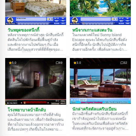
อัตโนมัติ
เควสต์ใหม่ Sneaky Beach โดยการ
ไขปริศนาที่น่าสนใจ ขอให้โชคดี!
วันหยุดของสนีกกี้
หนีจากเกาะแสงตะวัน
หลังจากเหตุการณ์ล่าสุด นักสืบสนีกกี้
ในเกมเควสต์ใหม่ Sunny Island
ตัดสินใจไปพักร้อนเพื่อฟื้นฟูกำลัง
Escape คุณจะได้พบกับนักสืบชื่อดัง
และพักจากงานไปพร้อมๆ กัน เมื่อ
สนีกกี้อีกครั้ง นักสืบไปปฏิบัติภารกิจ
เลือกหนึ่งในมุมสวรรค์ที่ดีที่สุดของ
อันตรายอีกครั้ง: เพื่อค้นหาและนำ
โลก สนีกกี้ซื้อตั๋วเครื่องบินและขึ้น
เครื่องเพชรประจำตระกูลที่ถูกขโมย
เครื่องเที่ยวแรกไปยังวันหยุดที่รอ
ไปคืนมา แต่ทันทีที่เขาเกือบจะเจอ
5.0
69
3.0
32
คอยมานาน แต่สำหรับนักสืบชื่อดัง
ตัวผู้ลักพาตัว เขาก็พบกับเรื่องไม่
อย่างสนีกกี้ งานมีอยู่ทุกที่ คนร้ายบาง
คาดฝัน—ภารกิจทั้งหมดกลายเป็น
คนล็อกเขาไว้ในห้องของเขาเอง—
กับดักอันชาญฉลาดเพื่อกำจัดนักสืบ
อาจจะเป็นแม่บ้านที่ไม่ระวังหรือศัตรู
เมื่อเขาตื่นขึ้นมา เขาอยู่บนเกาะที่มี
เก่าของสนีกกี้? ช่วยนักสืบในเกม
แดดจ้ากลางมหาสมุทร ดูเหมือนว่า
ค้นหาเกม
ตรรกะใหม่ Sneaky's Vacation ออก
เขาจะโชคดีที่รอดชีวิตมาได้ แต่จะ
จากห้อง ค้นหาของที่มีประโยชน์ที่
นานแค่ไหน? สำรวจเกาะและหา
ซ่อนอยู่ และไขปริศนาที่น่าสนใจ ขอ
ทางกลับบ้าน ขอให้โชคดี!
ให้โชคดี!
นักล่าคริสตัลแคริบเบียน
โรงพยาบาลบ้าลึกลับ
มีงานอีกชิ้นสำหรับนักสืบชื่อดังสนีกกี้
คุณได้รับมอบหมายภารกิจที่สำคัญ
เขากำลังมุ่งหน้าไปยังเกาะแห่งหนึ่ง
และอันตรายมาก: เพื่อกำจัดผีของคน
ในทะเลแคริบเบียนเพื่อค้นหาคริสตัล
ที่ตายไปนานแล้วออกจากอาคารร้าง
ทั้งหมดที่กระจัดกระจายอยู่ทั่วเกาะ
มีเรื่องแปลกๆ เกิดขึ้นในโรงพยาบาล
ภารกิจนี้ไม่ง่ายเลย ดังนั้นสนีกกี้จึงขอ
บ้าร้างแห่งนี้มานานแล้ว ผู้คนเห็น