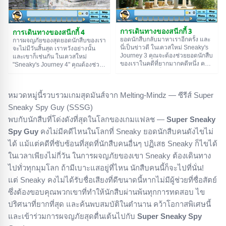
การเดินทางของสนีกกี้ 3
การเดินทางของสนีกกี้ 4
ยอดนักสืบกลับมาหาเราอีกครั้ง และ
การผจญภัยของสุดยอดนักสืบของเรา
นี่เป็นข่าวดี ในเควสใหม่ Sneaky's
จะไม่มีวันสิ้นสุด เราหวังอย่างนั้น
Journey 3 คุณจะต้องช่วยยอดนักสืบ
และเขาก็เช่นกัน ในเควสใหม่
ของเราในคดีที่ยากมากคดีหนึ่ง คดี
"Sneaky's Journey 4" คุณต้องช่วย
อะไรน่ะเหรอ? นี่เป็นข้อมูลลับสุดยอด
นักสืบของเราในภารกิจอื่น เขายังไม่
ดังนั้นเขาจะบอกคุณเองเมื่อคุณเจอ
ได้บอกเป้าหมายของภารกิจ แต่ต้อง
เขา เอาล่ะ ขอให้โชคดี!
น่าสนใจแน่นอน ศึกษาทุกอย่างในที่
หมวดหมู่นี้รวบรวมเกมสุดมันส์จาก Melting-Mindz — ซีรีส์ Super
นี้อย่างละเอียดพร้อมกับฮีโร่ของเรา
เพื่อไปให้ถึงความจริง โชคดีนะ!
Sneaky Spy Guy (SSSG)
พบกับนักสืบที่โด่งดังที่สุดในโลกของเกมแฟลช —
Super Sneaky
Spy Guy
คงไม่มีคดีไหนในโลกที่ Sneaky ยอดนักสืบคนดังไขไม่
ได้ แม้แต่คดีที่ซับซ้อนที่สุดที่นักสืบคนอื่นๆ ปฏิเสธ Sneaky ก็ไขได้
ในเวลาเพียงไม่กี่วัน ในการผจญภัยของเขา Sneaky ต้องเดินทาง
ไปทั่วทุกมุมโลก ถ้ามีเบาะแสอยู่ที่ไหน นักสืบคนนี้ก็จะไปที่นั่น!
แต่ Sneaky คงไม่ได้รับชื่อเสียงที่ดีขนาดนี้หากไม่มีผู้ช่วยที่ซื่อสัตย์
ซึ่งต้องขอบคุณพวกเขาที่ทำให้นักสืบผ่านพ้นทุกการทดสอบ ไข
ปริศนาที่ยากที่สุด และค้นพบสมบัติในตำนาน คว้าโอกาสพิเศษนี้
และเข้าร่วมการผจญภัยสุดตื่นเต้นไปกับ
Super Sneaky Spy