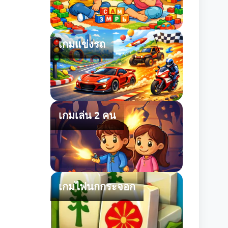
เกมแข่งรถ
เกมเล่น 2 คน
เกมไพ่นกกระจอก