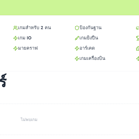
เกมสำหรับ 2 คน
ป้องกันฐาน
เกม IO
เกมยิงปืน
มายคราฟ
อาร์เคด
เกมเครื่องบิน
์
ไม่พบเกม