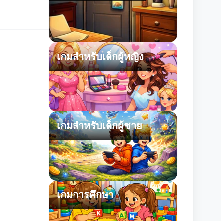
เกมสำหรับเด็กผู้หญิง
เกมสำหรับเด็กผู้ชาย
เกมการศึกษา