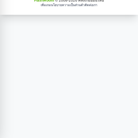
FlashRoom
© 2008-
2026
คลังเกมออนไลน์
เพิ่มเกม
นโยบายความเป็นส่วนตัว
ติดต่อเรา