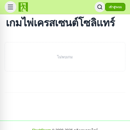
เข้าสู่ระบบ
เกมไพ่เครสเซนต์โซลิแทร์
ไม่พบเกม
ค้นหาเกม