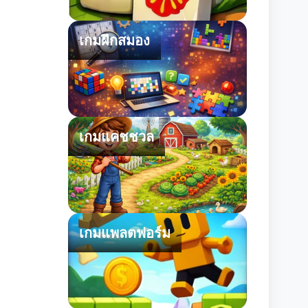
เกมฝึกสมอง
เกมแคชชวล
เกมแพลตฟอร์ม