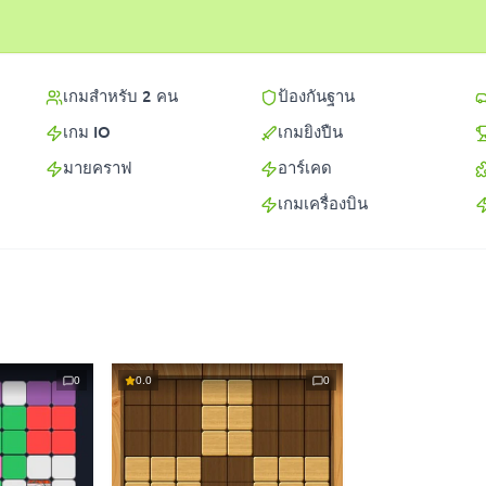
เกมสำหรับ 2 คน
ป้องกันฐาน
เกม IO
เกมยิงปืน
มายคราฟ
อาร์เคด
เกมเครื่องบิน
0
0.0
0