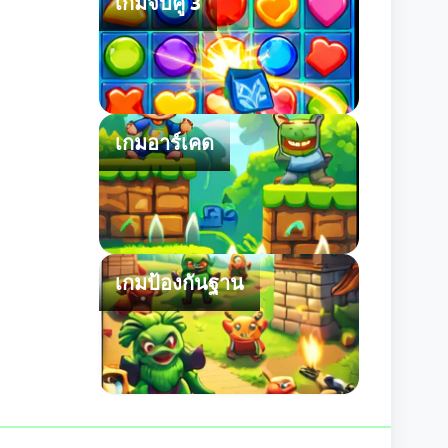
เกมจับคู่ 3
เกมอาร์เคด
เกมป้องกันฐาน