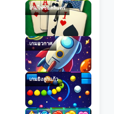
เกมไพ่ซอลลิแทร์
เกมอวกาศ
เกมยิงลูกแก้ว