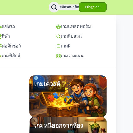
สมัครสมาชิก
เข้าสู่ระบบ
แข่งรถ
เกมแพลตฟอร์ม
กีฬา
เกมสืบสวน
ต่อจิ๊กซอว์
เกมผี
เกมฟิสิกส์
เกมวางแผน
เกมเควสต์
เกมหนีออกจากห้อง