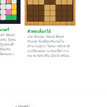
มนตร์
ตัวต่อบล็อกไม้
ตร์ (Block
เกม Woody: Wood Block
ยกับ Tetris
Puzzle นี่เหมือนกับเกมใน
มีรูปทรงที่
ตำนานอย่าง 'Tetris' กลับชาติ
มือนกัน
มาเกิดเลยล่ะ นายจะมีตาราง
ได้ตกลงมา
ขนาด 8x8 หรือ 10x10 พร้อม
รอเงียบๆ
กับรูปทรงเรขาคณิตที่ทำจาก
้เล่นสามารถ
บล็อกสี่เหลี่ยมเล็กๆ นายต้อง
นที่ว่างได้
วางมันลงไปเพื่อเติมแถวหรือ
ูหลักมีโหมด
คอลัมน์ให้เต็ม ความเจ๋งของเกม
 รวมถึงโหมด
นี้คือรูปทรงต่างๆ จะอยู่ด้านล่าง
ของจอ ไม่ได้ตกลงมาจากข้าง
บนเหมือน Tetris
« ก่อนหน้า