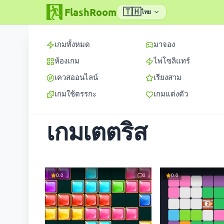
FlashRoom
🇹🇭
ไทย
เกมทั้งหมด
มาจอง
ห้องเกม
ไพ่โซลิแทร์
เควสออนไลน์
เรียงสาม
เกมใช้ตรรกะ
เกมแต่งตัว
เกมเตตริส
0.0
0
0.0