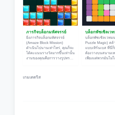
ภารกิจบล็อกมหัศจรรย์
บล็อกพัซเซิลเวท
ยิ่งภารกิจบล็อกมหัศจรรย์
บล็อกพัซเซิลเวทมน
(Amaze Block Mission)
Puzzle Magic) คล้า
ดำเนินไปนานเท่าไหร่, คุณก็จะ
แบบเทิร์นเบส ที่นี่ก็
ได้คะแนนรางวัลมากขึ้นเท่านั้น
ต้องวางบนสนามเห
งานของคุณคือการวางรูปทรง
เพียงแต่พวกมันไม่
บนสนามเล่น คุณต้องทำอย่าง
จากข้างบน แต่นอน
กะทัดรัดที่สุด, มิฉะนั้นพื้นที่ว่าง
อยู่ในช่องสำรอง ผู
จะหมดอย่างรวดเร็ว แต่มีช่อง
ค่อยๆ วางมันลงในพื้
เกมเตตริส
โหว่อยู่อย่างหนึ่ง: หากคุณสร้าง
ง่ายไปหรอ? ในเมน
แถวที่สมบูรณ์โดยไม่มีช่องว่าง,
ที่ยากขึ้นให้เลือก
อิฐของมันจะหายไป, ทำให้มีที่
จับเวลาด้วยนะ
ว่างสำหรับบล็อกใหม่