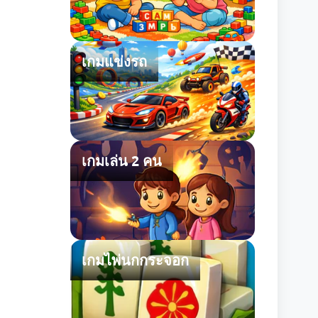
เกมแข่งรถ
เกมเล่น 2 คน
เกมไพ่นกกระจอก